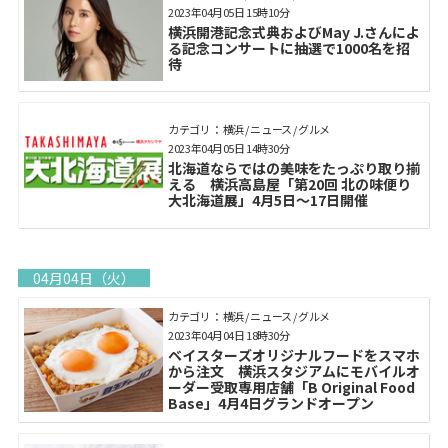
2023年04月05日 15時10分
横浜開港記念式典およびMay J.さんによ
る記念コンサートに抽選で1000名を招
待
カテゴリ： 横浜 / ニュース / グルメ
2023年04月05日 14時30分
北海道ならではの美味をたっぷり取り揃
える 横浜高島屋「第20回 北の味便り
大北海道展」4月5日～17日開催
04月04日（火）
カテゴリ： 横浜 / ニュース / グルメ
2023年04月04日 18時30分
ベイスターズオリジナルフードをスマホ
から注文 横浜スタジアムにモバイルオ
ーダー受取専用店舗「B Original Food
Base」4月4日グランドオープン