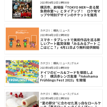
2023年04月13日 19時30分
横浜市、劇場版「TOKYO MER～走る緊
急救命室～」とタイアップ！ ロケ地マ
ップや特別デザインのチケットを販売
カテゴリ： 横浜 / ニュース
2023年04月13日 15時00分
スマホ・タブレットで美術作品を巡る新
しいアート鑑賞体験「みるみるアート こ
こはどこ？」4月11日より無料提供開始
カテゴリ： 横浜 / ニュース / グルメ
2023年04月13日 14時30分
ドイツのビール&フードを堪能しよ
う！ 横浜赤レンガ倉庫「Yokohama
Frühlings Fest 2023」を開催
カテゴリ： 横浜 / ニュース / グルメ
2023年04月13日 13時50分
“夏の節分”に合わせた真っ白なロールケ
ーキ「恵方ロール ～さくらんぼ～」！