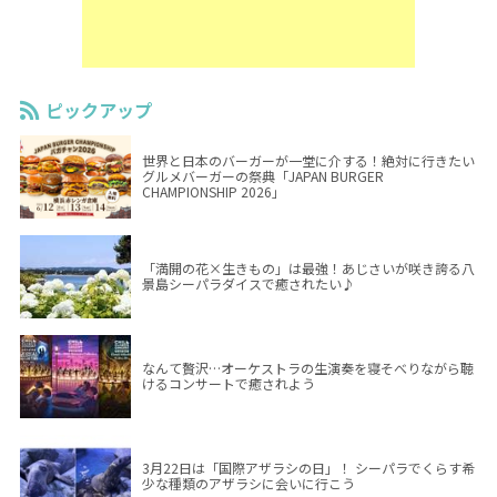
ピックアップ
世界と日本のバーガーが一堂に介する！絶対に行きたい
グルメバーガーの祭典「JAPAN BURGER
CHAMPIONSHIP 2026」
「満開の花×生きもの」は最強！あじさいが咲き誇る八
景島シーパラダイスで癒されたい♪
なんて贅沢…オーケストラの生演奏を寝そべりながら聴
けるコンサートで癒されよう
3月22日は「国際アザラシの日」！ シーパラでくらす希
少な種類のアザラシに会いに行こう