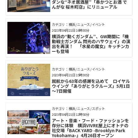
ダンな“ネオ居酒屋”「串かつとお酒 で
んがな 桜木町店」にリニューアル
カテゴリ： 横浜 / ニュース / イベント
2023年04月21日 16時30分
横浜の“動くガンダム”、GW期間に「機
動戦士ガンダム 閃光のハサウェイ」の演
出を再演！ 「水星の魔女」キッチンカ
ーも登場
カテゴリ： 横浜 / ニュース / イベント
2023年04月21日 15時30分
就航から63年の感謝を込めて ロイヤル
ウイング「ありがとうクルーズ」5月1日
～7日開催
カテゴリ： 横浜 / ニュース / スポット
2023年04月21日 12時50分
アート・音楽・フード・ファッションを
存分に体験 横浜VIVRE屋上にオトナの
社交場「BACK YARD -Brooklyn Park
Yokohama-」4月26日オープン