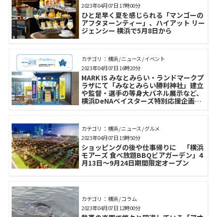
2023年04月07日 17時00分
ひと足早く夏を感じられる「マンゴーの
アフタヌーンティー」、ハイアット リー
ジェンシー 横浜で5月8日から
カテゴリ： 横浜 / ニュース / イベント
2023年04月07日 16時20分
MARK IS みなとみらい・ランドマークプ
ラザにて「みなとみらい勝利神社」建立
や監督・選手の等身大パネル展示など、
横浜DeNAベイスターズ特別応援企画を
開催
カテゴリ： 横浜 / ニュース / グルメ
2023年04月07日 15時50分
ショッピングの後や仕事帰りに 「横浜
モアーズ 食べ放題BBQビアガーデン」4
月13日～9月24日期間限定オープン
カテゴリ： 横浜 / コラム
2023年04月07日 12時00分