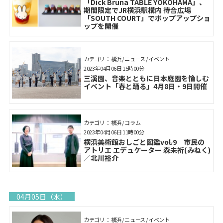
「Dick Bruna TABLE YOKOHAMA」、
期間限定でJR横浜駅構内 待合広場
「SOUTH COURT」でポップアップショ
ップを開催
カテゴリ： 横浜 / ニュース / イベント
2023年04月06日 15時00分
三溪園、音楽とともに日本庭園を愉しむ
イベント「春と踊る」4月8日・9日開催
カテゴリ： 横浜 / コラム
2023年04月06日 11時00分
横浜美術館おしごと図鑑――vol.9 市民の
アトリエ エデュケーター 森未祈(みねく)
／北川裕介
04月05日（水）
カテゴリ： 横浜 / ニュース / イベント