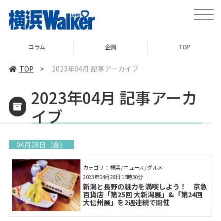
toggle
naviga
コラム
企画
TOP
TOP
>
2023年04月 記事アーカイブ
2023年04月 記事アーカ
イブ
04月28日（金）
カテゴリ： 横浜 / ニュース / グルメ
2023年04月28日 15時30分
新潟と長野の魅力を満喫しよう！ 京急
百貨店「第25回 大新潟展」&「第24回
大信州展」を2週連続で開催