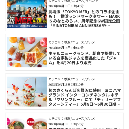
カテゴリ： 横浜 / ニュース / イベント
2023年04月18日 18時40分
劇場版「TOKYO MER」とのコラボ企画
も！ 横浜ランドマークタワー・MARK
IS みなとみらい、周年記念GW限定企画
「MINATOMIRAI ANNIVERSARY
FESTIVAL WEEK 2023」
カテゴリ： 横浜 / ニュース / グルメ
2023年04月18日 17時30分
ホテルニューグランド、朝食で提供して
いる自家製ジャムを商品化した「ジャ
ム」を4月20日より販売
カテゴリ： 横浜 / ニュース / グルメ
2023年04月18日 17時10分
旬のさくらんぼを贅沢に使用 ヨコハマ
グランド インターコンチネンタル ホテ
ル「マリンブルー」にて「チェリーアフ
タヌーンティー」5月8日～6月30日期間
限定提供
カテゴリ： 横浜 / ニュース / グルメ
2023年04月18日 16時50分