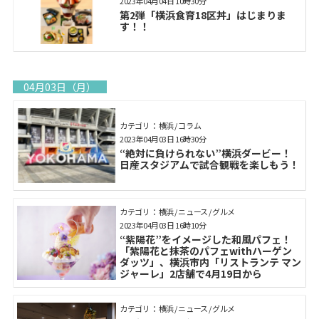
2023年04月04日 10時30分
第2弾「横浜食育18区丼」はじまりま
す！！
04月03日（月）
カテゴリ： 横浜 / コラム
2023年04月03日 16時30分
“絶対に負けられない”横浜ダービー！
日産スタジアムで試合観戦を楽しもう！
カテゴリ： 横浜 / ニュース / グルメ
2023年04月03日 16時10分
“紫陽花”をイメージした和風パフェ！
「紫陽花と抹茶のパフェwithハーゲン
ダッツ」、横浜市内「リストランテ マン
ジャーレ」2店舗で4月19日から
カテゴリ： 横浜 / ニュース / グルメ