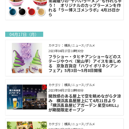
常識破りの“ヤバいラーメン”も作れちゃ
う！ オリジナルのカップラーメンを作
れる「ラー博スゴメンラボ」4月25日か
ら
04月17日（月）
カテゴリ： 横浜 / ニュース / グルメ
2023年04月17日 18時30分
フラショー・タヒチアンショーなどのス
テージやウベ（紫山芋）アイスを楽しめ
る 京急百貨店「ハワイ ポリネシアン
フェア」5月3日～5月8日開催
カテゴリ： 横浜 / ニュース / グルメ
2023年04月17日 18時00分
開放感のある屋上で空を眺めながら夕涼
み 横浜髙島屋屋上にて4月21日より
「横浜髙島屋ビアガーデン 星空GRILL」
が期間限定オープン
カテゴリ： 横浜 / ニュース / グルメ