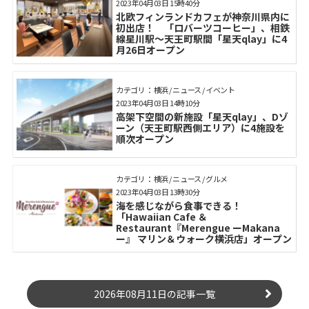
2023年04月03日 15時40分
北欧フィンランドカフェが神奈川県内に
初出店！ 「ロバーツコーヒー」、相鉄
線星川駅～天王町駅間「星天qlay」に4
月26日オープン
カテゴリ： 横浜 / ニュース / イベント
2023年04月03日 14時10分
高架下空間の新施設「星天qlay」、Dゾ
ーン（天王町駅西側エリア）に4施設を
順次オープン
カテゴリ： 横浜 / ニュース / グルメ
2023年04月03日 13時30分
海を感じながら食事できる！
「Hawaiian Cafe ＆
Restaurant『Merengue ーMakana
ー』 マリン＆ウォーク横浜店」オープン
2026年08月11日の記事一覧