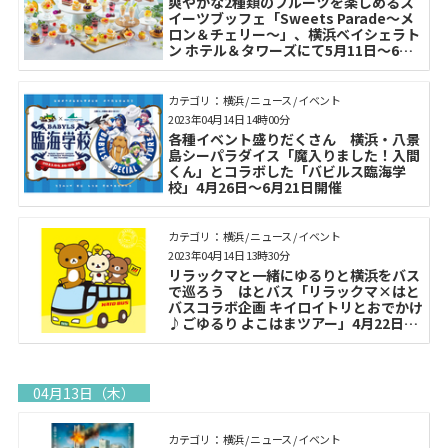
爽やかな2種類のフルーツを楽しめるス
イーツブッフェ「Sweets Parade～メ
ロン＆チェリー～」、横浜ベイシェラト
ン ホテル＆タワーズにて5月11日～6月
30日の木曜・金曜に開催
カテゴリ： 横浜 / ニュース / イベント
2023年04月14日 14時00分
各種イベント盛りだくさん 横浜・八景
島シーパラダイス「魔入りました！入間
くん」とコラボした「バビルス臨海学
校」4月26日～6月21日開催
カテゴリ： 横浜 / ニュース / イベント
2023年04月14日 13時30分
リラックマと一緒にゆるりと横浜をバス
で巡ろう はとバス「リラックマ×はと
バスコラボ企画 キイロイトリとおでかけ
♪ごゆるり よこはまツアー」4月22日よ
り運行
04月13日（木）
カテゴリ： 横浜 / ニュース / イベント