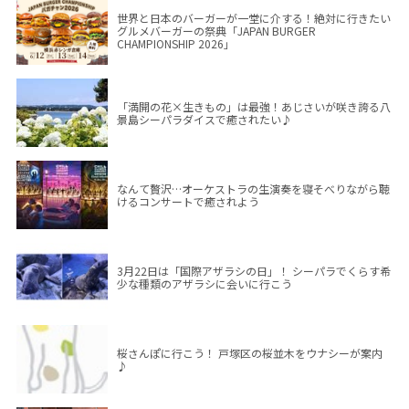
世界と日本のバーガーが一堂に介する！絶対に行きたい
グルメバーガーの祭典「JAPAN BURGER
CHAMPIONSHIP 2026」
「満開の花×生きもの」は最強！あじさいが咲き誇る八
景島シーパラダイスで癒されたい♪
なんて贅沢…オーケストラの生演奏を寝そべりながら聴
けるコンサートで癒されよう
3月22日は「国際アザラシの日」！ シーパラでくらす希
少な種類のアザラシに会いに行こう
桜さんぽに行こう！ 戸塚区の桜並木をウナシーが案内
♪