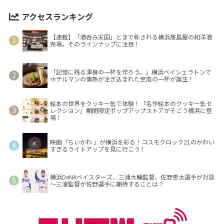
アクセスランキング
【連載】「酒呑み天国」とまで称される横浜髙島屋の和洋酒
売場。そのラインナップに注目！
「記憶に残る渾身の一杯を作ろう。」横浜ベイシェラトンで
ホテルマンの情熱が注ぎ込まれた至高の一杯が誕生！
絵本の世界をクッキー缶で体験！「名作絵本のクッキー缶セ
レクション」期間限定ポップアップストアがそごう横浜に登
場！
映画「ちいかわ 」が横浜を彩る！コスモクロック21のかわい
すぎるライトアップを見に行こう！
横浜DeNAベイスターズ、三浦大輔監督、佐野恵太選手が対談
～三浦監督が佐野選手に期待することは？