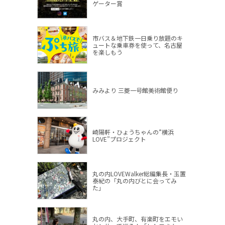
ゲーター賞
市バス＆地下鉄一日乗り放題のキ
ュートな乗車券を使って、名古屋
を楽しもう
みみより 三菱一号館美術館便り
崎陽軒・ひょうちゃんの”横浜
LOVE”プロジェクト
丸の内LOVEWalker総編集長・玉置
泰紀の「丸の内びとに会ってみ
た」
丸の内、大手町、有楽町をエモい