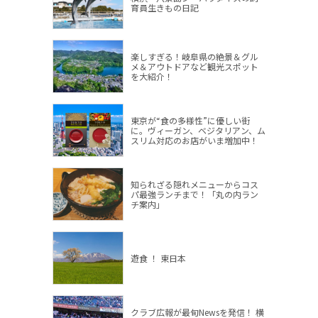
育員生きもの日記
楽しすぎる！岐阜県の絶景＆グル
メ＆アウトドアなど観光スポット
を大紹介！
東京が“食の多様性”に優しい街
に。ヴィーガン、ベジタリアン、ム
スリム対応のお店がいま増加中！
知られざる隠れメニューからコス
パ最強ランチまで！「丸の内ラン
チ案内」
遊食 ！ 東日本
クラブ広報が最旬Newsを発信！ 横