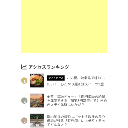
アクセスランキング
この夏、岐阜県で味わい
sponsored
たい！ ひんやり麺＆涼スイーツ9選
全室「海峡ビュー」！関門海峡の絶景
を満喫できる「BEB5門司港」でときめ
きステイ体験はいかが？
都内屈指の最恐スポット⁉ 数多の祟り
伝説が残る「将門塚」にお参りするっ
てどんな人？