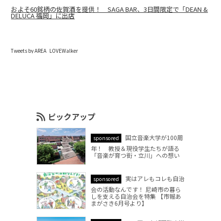
およそ60銘柄の佐賀酒を提供！ SAGA BAR、3日間限定で「DEAN &
DELUCA 福岡」に出店
Tweets by AREA_LOVEWalker
ピックアップ
国立音楽大学が100周
sponsored
年！ 教授＆現役学生たちが語る
「音楽が育つ街・立川」への想い
実はアレもコレも自治
sponsored
会の活動なんです！ 尼崎市の暮ら
しを支える自治会を特集 【市報あ
まがさき6月号より】