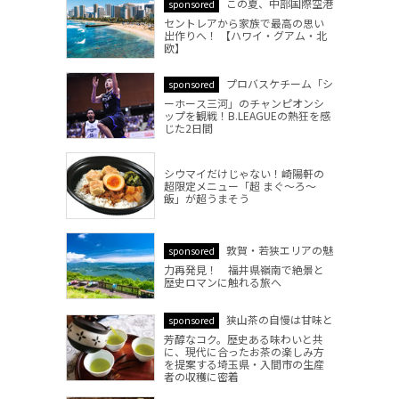
この夏、中部国際空港
sponsored
セントレアから家族で最高の思い
出作りへ！ 【ハワイ・グアム・北
欧】
プロバスケチーム「シ
sponsored
ーホース三河」のチャンピオンシ
ップを観戦！B.LEAGUEの熱狂を感
じた2日間
シウマイだけじゃない！崎陽軒の
超限定メニュー「超 まぐ～ろ～
飯」が超うまそう
敦賀・若狭エリアの魅
sponsored
力再発見！ 福井県嶺南で絶景と
歴史ロマンに触れる旅へ
狭山茶の自慢は甘味と
sponsored
芳醇なコク。歴史ある味わいと共
に、現代に合ったお茶の楽しみ方
を提案する埼玉県・入間市の生産
者の収穫に密着