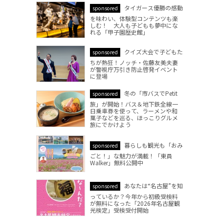
タイガース優勝の感動
sponsored
を味わい、体験型コンテンツも楽
しむ！ 大人も子どもも夢中にな
れる「甲子園歴史館」
クイズ大会で子どもた
sponsored
ちが熱狂！ノッチ・佐藤友美夫妻
が警視庁万引き防止啓発イベント
に登場
冬の「市バスでPetit
sponsored
旅」が開始！バス＆地下鉄全線一
日乗車券を使って、ラーメンや和
菓子などを巡る、ほっこりグルメ
旅にでかけよう
暮らしも観光も「おみ
sponsored
ごと！」な魅力が満載！「東員
Walker」無料公開中
あなたは“名古屋”を知
sponsored
っているか？今年から初級受検料
が無料になった「2026年名古屋観
光検定」受検受付開始