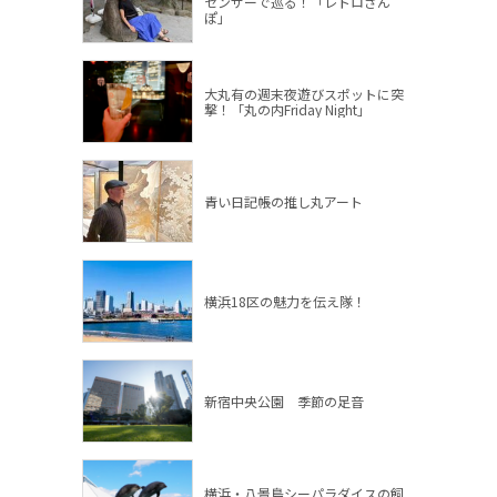
センサーで巡る！「レトロさん
ぽ」
大丸有の週末夜遊びスポットに突
撃！「丸の内Friday Night」
青い日記帳の推し丸アート
横浜18区の魅力を伝え隊！
新宿中央公園 季節の足音
横浜・八景島シーパラダイスの飼