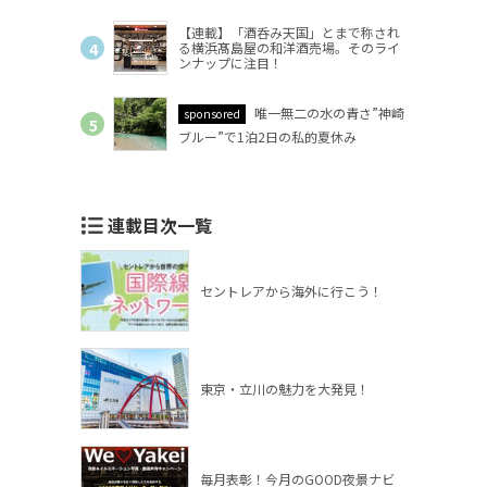
【連載】「酒呑み天国」とまで称され
る横浜髙島屋の和洋酒売場。そのライ
ンナップに注目！
唯一無二の水の青さ”神崎
sponsored
ブルー”で1泊2日の私的夏休み
連載目次一覧
セントレアから海外に行こう！
東京・立川の魅力を大発見！
毎月表彰！今月のGOOD夜景ナビ