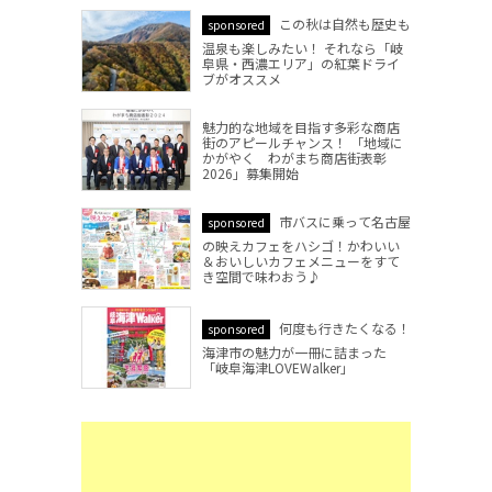
この秋は自然も歴史も
sponsored
温泉も楽しみたい！ それなら「岐
阜県・西濃エリア」の紅葉ドライ
ブがオススメ
魅力的な地域を目指す多彩な商店
街のアピールチャンス！ 「地域に
かがやく わがまち商店街表彰
2026」募集開始
市バスに乗って名古屋
sponsored
の映えカフェをハシゴ！かわいい
＆おいしいカフェメニューをすて
き空間で味わおう♪
何度も行きたくなる！
sponsored
海津市の魅力が一冊に詰まった
「岐阜海津LOVEWalker」