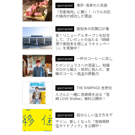
東京･浅草の人気店
sponsored
「忍者焼肉」に聞く！ ハラル対応
の焼肉が成功した理由
南知多の玄関口が激
sponsored
変！リニューアルオープンを記念
して、プレゼントの当たる「師崎
港で南知多を感じようキャンペー
ン」を実施中！
一杯のコーヒーに託し
sponsored
たホンジュラスへの恩返し。知識
ゼロから輸入・焙煎に挑んだ、愛
媛のコーヒー店主の原動力
THE RAMPAGE 吉野北
sponsored
人さんと一緒に宮崎県を巡る「宮
崎 LOVE Walker」無料公開中！
自分らしい生き方をデ
sponsored
ザイン。新しくなった「宮崎県移
住ガイドブック」を公開中！