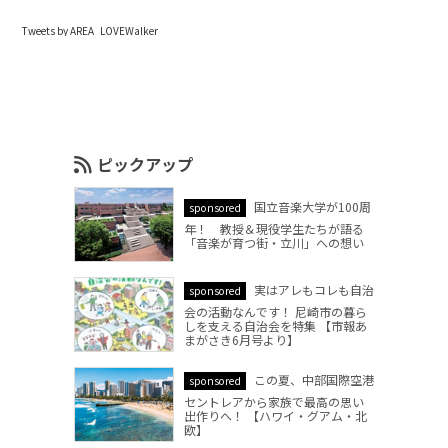
Tweets by AREA_LOVEWalker
ピックアップ
国立音楽大学が100周
sponsored
年！ 教授＆現役学生たちが語る
「音楽が育つ街・立川」への想い
実はアレもコレも自治
sponsored
会の活動なんです！ 尼崎市の暮ら
しを支える自治会を特集 【市報あ
まがさき6月号より】
この夏、中部国際空港
sponsored
セントレアから家族で最高の思い
出作りへ！ 【ハワイ・グアム・北
欧】