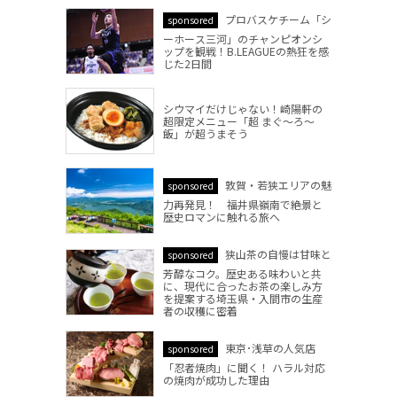
プロバスケチーム「シ
sponsored
ーホース三河」のチャンピオンシ
ップを観戦！B.LEAGUEの熱狂を感
じた2日間
シウマイだけじゃない！崎陽軒の
超限定メニュー「超 まぐ～ろ～
飯」が超うまそう
敦賀・若狭エリアの魅
sponsored
力再発見！ 福井県嶺南で絶景と
歴史ロマンに触れる旅へ
狭山茶の自慢は甘味と
sponsored
芳醇なコク。歴史ある味わいと共
に、現代に合ったお茶の楽しみ方
を提案する埼玉県・入間市の生産
者の収穫に密着
東京･浅草の人気店
sponsored
「忍者焼肉」に聞く！ ハラル対応
の焼肉が成功した理由