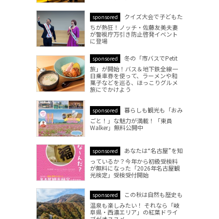
クイズ大会で子どもた
sponsored
ちが熱狂！ノッチ・佐藤友美夫妻
が警視庁万引き防止啓発イベント
に登場
冬の「市バスでPetit
sponsored
旅」が開始！バス＆地下鉄全線一
日乗車券を使って、ラーメンや和
菓子などを巡る、ほっこりグルメ
旅にでかけよう
暮らしも観光も「おみ
sponsored
ごと！」な魅力が満載！「東員
Walker」無料公開中
あなたは“名古屋”を知
sponsored
っているか？今年から初級受検料
が無料になった「2026年名古屋観
光検定」受検受付開始
この秋は自然も歴史も
sponsored
温泉も楽しみたい！ それなら「岐
阜県・西濃エリア」の紅葉ドライ
ブがオススメ