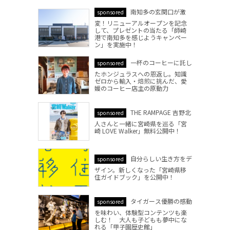
南知多の玄関口が激
sponsored
変！リニューアルオープンを記念
して、プレゼントの当たる「師崎
港で南知多を感じようキャンペー
ン」を実施中！
一杯のコーヒーに託し
sponsored
たホンジュラスへの恩返し。知識
ゼロから輸入・焙煎に挑んだ、愛
媛のコーヒー店主の原動力
THE RAMPAGE 吉野北
sponsored
人さんと一緒に宮崎県を巡る「宮
崎 LOVE Walker」無料公開中！
自分らしい生き方をデ
sponsored
ザイン。新しくなった「宮崎県移
住ガイドブック」を公開中！
タイガース優勝の感動
sponsored
を味わい、体験型コンテンツも楽
しむ！ 大人も子どもも夢中にな
れる「甲子園歴史館」