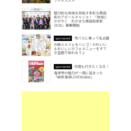
魅力的な地域を目指す多彩な商店
街のアピールチャンス！ 「地域に
かがやく わがまち商店街表彰
2026」募集開始
市バスに乗って名古屋
sponsored
の映えカフェをハシゴ！かわいい
＆おいしいカフェメニューをすて
き空間で味わおう♪
何度も行きたくなる！
sponsored
海津市の魅力が一冊に詰まった
「岐阜海津LOVEWalker」