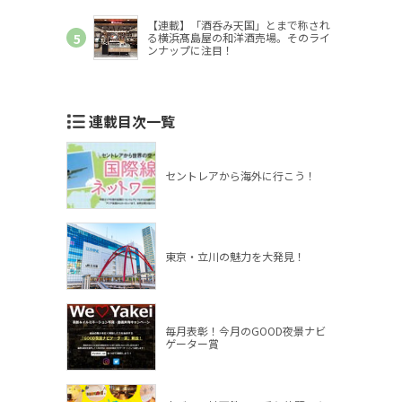
【連載】「酒呑み天国」とまで称され
る横浜髙島屋の和洋酒売場。そのライ
ンナップに注目！
連載目次一覧
セントレアから海外に行こう！
東京・立川の魅力を大発見！
毎月表彰！今月のGOOD夜景ナビ
ゲーター賞