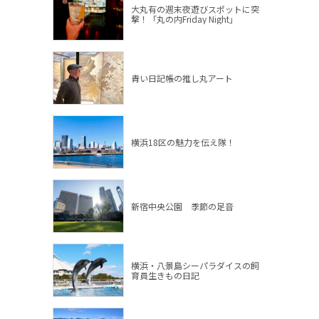
大丸有の週末夜遊びスポットに突
撃！「丸の内Friday Night」
青い日記帳の推し丸アート
横浜18区の魅力を伝え隊！
新宿中央公園 季節の足音
横浜・八景島シーパラダイスの飼
育員生きもの日記