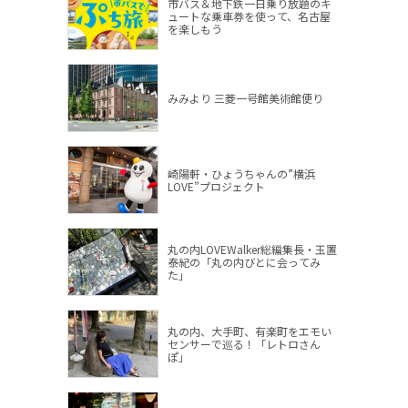
市バス＆地下鉄一日乗り放題のキ
ュートな乗車券を使って、名古屋
を楽しもう
みみより 三菱一号館美術館便り
崎陽軒・ひょうちゃんの”横浜
LOVE”プロジェクト
丸の内LOVEWalker総編集長・玉置
泰紀の「丸の内びとに会ってみ
た」
丸の内、大手町、有楽町をエモい
センサーで巡る！「レトロさん
ぽ」