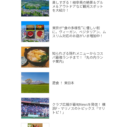
楽しすぎる！岐阜県の絶景＆グル
メ＆アウトドアなど観光スポット
を大紹介！
東京が“食の多様性”に優しい街
に。ヴィーガン、ベジタリアン、ム
スリム対応のお店がいま増加中！
知られざる隠れメニューからコス
パ最強ランチまで！「丸の内ラン
チ案内」
遊食 ！ 東日本
クラブ広報が最旬Newsを発信！ 横
浜F・マリノスのトピックス「マリ
トピ！」