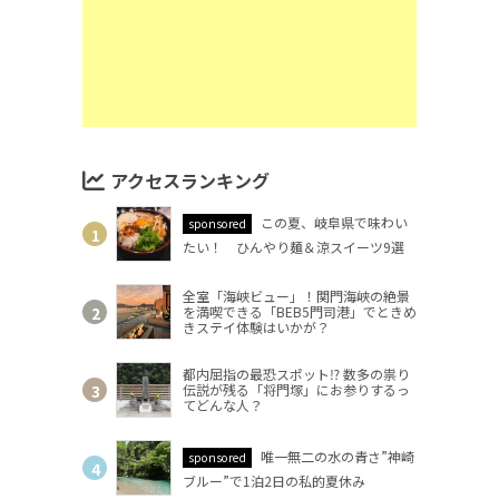
アクセスランキング
この夏、岐阜県で味わい
sponsored
たい！ ひんやり麺＆涼スイーツ9選
全室「海峡ビュー」！関門海峡の絶景
を満喫できる「BEB5門司港」でときめ
きステイ体験はいかが？
都内屈指の最恐スポット⁉ 数多の祟り
伝説が残る「将門塚」にお参りするっ
てどんな人？
唯一無二の水の青さ”神崎
sponsored
ブルー”で1泊2日の私的夏休み