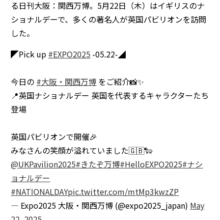
る日刊大阪：関西万博。5月22日（木）はイギリスのナ
ショナルデーで、多くの著名人が英国パビリオンを訪問
した。
◤Pick up
#EXPO2025
-05.22-◢
今日の
#大阪・関西万博
をご紹介📸✨
📍英国ナショナルデー 英国を代表するキャラクターたち
登場
英国パビリオンで開催🎉
みなさんの笑顔が溢れていました🇬🇧🐑
@UKPavilion2025
#きたぞ万博
#HelloEXPO2025
#ナシ
ョナルデー
#NATIONALDAY
pic.twitter.com/mtMp3kwzZP
— Expo2025 大阪・関西万博 (@expo2025_japan)
May
22, 2025