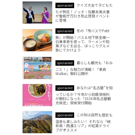
クイズ大会で子どもた
sponsored
ちが熱狂！ノッチ・佐藤友美夫妻
が警視庁万引き防止啓発イベント
に登場
冬の「市バスでPetit
sponsored
旅」が開始！バス＆地下鉄全線一
日乗車券を使って、ラーメンや和
菓子などを巡る、ほっこりグルメ
旅にでかけよう
暮らしも観光も「おみ
sponsored
ごと！」な魅力が満載！「東員
Walker」無料公開中
あなたは“名古屋”を知
sponsored
っているか？今年から初級受検料
が無料になった「2026年名古屋観
光検定」受検受付開始
この秋は自然も歴史も
sponsored
温泉も楽しみたい！ それなら「岐
阜県・西濃エリア」の紅葉ドライ
ブがオススメ