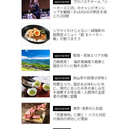
プロバスケチーム「シ
sponsored
ーホース三河」のチャンピオンシ
ップを観戦！B.LEAGUEの熱狂を感
じた2日間
シウマイだけじゃない！崎陽軒の
超限定メニュー「超 まぐ～ろ～
飯」が超うまそう
敦賀・若狭エリアの魅
sponsored
力再発見！ 福井県嶺南で絶景と
歴史ロマンに触れる旅へ
狭山茶の自慢は甘味と
sponsored
芳醇なコク。歴史ある味わいと共
に、現代に合ったお茶の楽しみ方
を提案する埼玉県・入間市の生産
者の収穫に密着
東京･浅草の人気店
sponsored
「忍者焼肉」に聞く！ ハラル対応
の焼肉が成功した理由