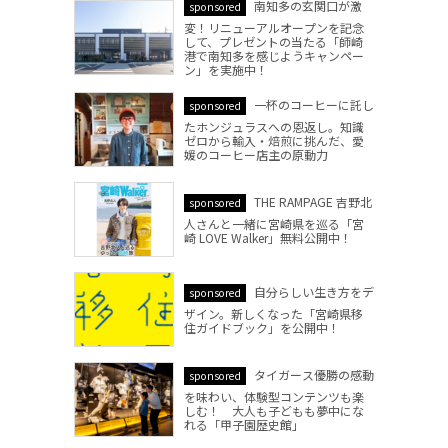
南知多の玄関口が激
sponsored
変！リニューアルオープンを記念
して、プレゼントの当たる「師崎
港で南知多を感じようキャンペー
ン」を実施中！
一杯のコーヒーに託し
sponsored
たホンジュラスへの恩返し。知識
ゼロから輸入・焙煎に挑んだ、愛
媛のコーヒー店主の原動力
THE RAMPAGE 吉野北
sponsored
人さんと一緒に宮崎県を巡る「宮
崎 LOVE Walker」無料公開中！
自分らしい生き方をデ
sponsored
ザイン。新しくなった「宮崎県移
住ガイドブック」を公開中！
タイガース優勝の感動
sponsored
を味わい、体験型コンテンツも楽
しむ！ 大人も子どもも夢中にな
れる「甲子園歴史館」