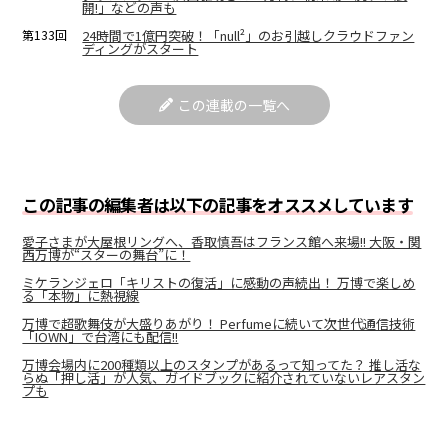
開!」などの声も
第133回
24時間で1億円突破！「null²」のお引越しクラウドファン
ディングがスタート
この連載の一覧へ
この記事の編集者は以下の記事をオススメしています
愛子さまが大屋根リングへ、香取慎吾はフランス館へ来場!! 大阪・関
西万博が“スターの舞台”に！
ミケランジェロ「キリストの復活」に感動の声続出！ 万博で楽しめ
る「本物」に熱視線
万博で超歌舞伎が大盛りあがり！ Perfumeに続いて次世代通信技術
「IOWN」で台湾にも配信!!
万博会場内に200種類以上のスタンプがあるって知ってた？ 推し活な
らぬ「押し活」が人気、ガイドブックに紹介されていないレアスタン
プも