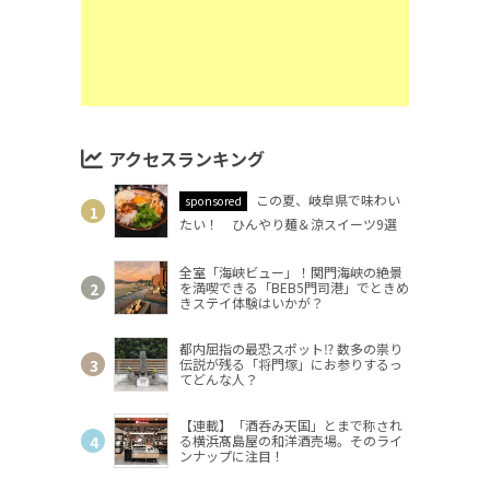
アクセスランキング
この夏、岐阜県で味わい
sponsored
たい！ ひんやり麺＆涼スイーツ9選
全室「海峡ビュー」！関門海峡の絶景
を満喫できる「BEB5門司港」でときめ
きステイ体験はいかが？
都内屈指の最恐スポット⁉ 数多の祟り
伝説が残る「将門塚」にお参りするっ
てどんな人？
【連載】「酒呑み天国」とまで称され
る横浜髙島屋の和洋酒売場。そのライ
ンナップに注目！