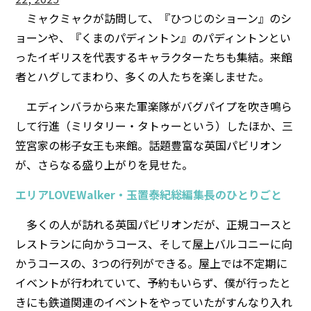
ミャクミャクが訪問して、『ひつじのショーン』のシ
ョーンや、『くまのパディントン』のパディントンとい
ったイギリスを代表するキャラクターたちも集結。来館
者とハグしてまわり、多くの人たちを楽しませた。
エディンバラから来た軍楽隊がバグパイプを吹き鳴ら
して行進（ミリタリー・タトゥーという）したほか、三
笠宮家の彬子女王も来館。話題豊富な英国パビリオン
が、さらなる盛り上がりを見せた。
エリアLOVEWalker・玉置泰紀総編集長のひとりごと
多くの人が訪れる英国パビリオンだが、正規コースと
レストランに向かうコース、そして屋上バルコニーに向
かうコースの、3つの行列ができる。屋上では不定期に
イベントが行われていて、予約もいらず、僕が行ったと
きにも鉄道関連のイベントをやっていたがすんなり入れ