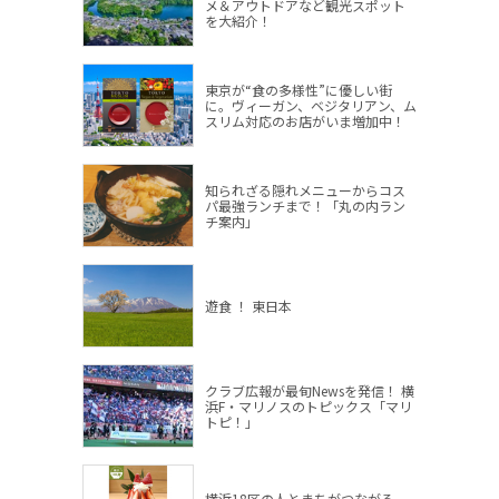
メ＆アウトドアなど観光スポット
を大紹介！
東京が“食の多様性”に優しい街
に。ヴィーガン、ベジタリアン、ム
スリム対応のお店がいま増加中！
知られざる隠れメニューからコス
パ最強ランチまで！「丸の内ラン
チ案内」
遊食 ！ 東日本
クラブ広報が最旬Newsを発信！ 横
浜F・マリノスのトピックス「マリ
トピ！」
横浜18区の人とまちがつながる