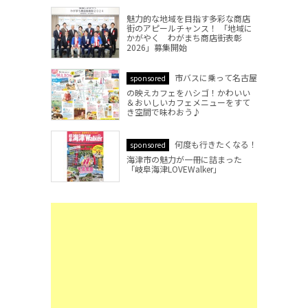
魅力的な地域を目指す多彩な商店
街のアピールチャンス！ 「地域に
かがやく わがまち商店街表彰
2026」募集開始
市バスに乗って名古屋
sponsored
の映えカフェをハシゴ！かわいい
＆おいしいカフェメニューをすて
き空間で味わおう♪
何度も行きたくなる！
sponsored
海津市の魅力が一冊に詰まった
「岐阜海津LOVEWalker」