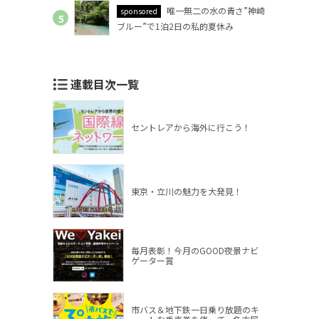
唯一無二の水の青さ”神崎
sponsored
ブルー”で1泊2日の私的夏休み
連載目次一覧
セントレアから海外に行こう！
東京・立川の魅力を大発見！
毎月表彰！今月のGOOD夜景ナビ
ゲーター賞
市バス＆地下鉄一日乗り放題のキ