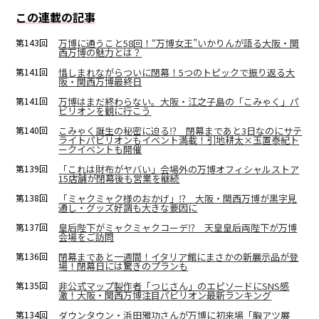
この連載の記事
第143回
万博に通うこと58回！“万博女王”いかりんが語る大阪・関
西万博の魅力とは？
第141回
惜しまれながらついに閉幕！5つのトピックで振り返る大
阪・関西万博最終日
第141回
万博はまだ終わらない。大阪・江之子島の「こみゃく」パ
ビリオンを観に行こう
第140回
こみゃく誕生の秘密に迫る⁉ 閉幕まであと3日なのにサテ
ライトパビリオンもイベント満載！引地耕太×玉置泰紀ト
ークイベントも開催
第139回
「これは財布がヤバい」会場外の万博オフィシャルストア
15店舗が閉幕後も営業を継続
第138回
「ミャクミャク様のおかげ」⁉ 大阪・関西万博が黒字見
通し・グッズ好調も大きな要因に
第137回
皇后陛下がミャクミャクコーデ⁉ 天皇皇后両陛下が万博
会場をご訪問
第136回
閉幕まであと一週間！イタリア館にまさかの新展示品が登
場！閉幕日には驚きのプランも
第135回
非公式マップ製作者「つじさん」のエピソードにSNS感
激！大阪・関西万博注目パビリオン最新ランキング
第134回
ダウンタウン・浜田雅功さんが万博に初来場「胸アツ展