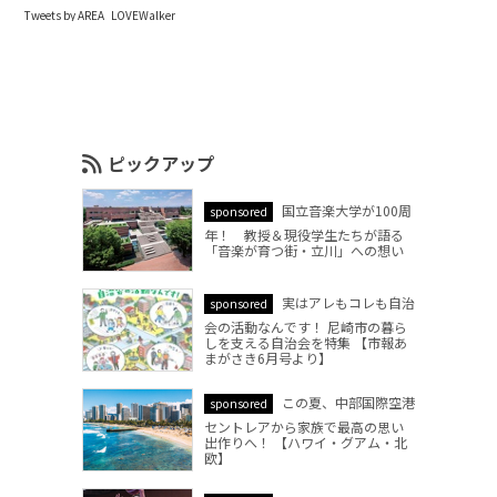
Tweets by AREA_LOVEWalker
ピックアップ
国立音楽大学が100周
sponsored
年！ 教授＆現役学生たちが語る
「音楽が育つ街・立川」への想い
実はアレもコレも自治
sponsored
会の活動なんです！ 尼崎市の暮ら
しを支える自治会を特集 【市報あ
まがさき6月号より】
この夏、中部国際空港
sponsored
セントレアから家族で最高の思い
出作りへ！ 【ハワイ・グアム・北
欧】