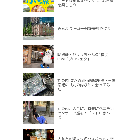
ュートな乗車券を使って、名古屋
を楽しもう
みみより 三菱一号館美術館便り
崎陽軒・ひょうちゃんの”横浜
LOVE”プロジェクト
丸の内LOVEWalker総編集長・玉置
泰紀の「丸の内びとに会ってみ
た」
丸の内、大手町、有楽町をエモい
センサーで巡る！「レトロさん
ぽ」
大丸有の週末夜遊びスポットに突