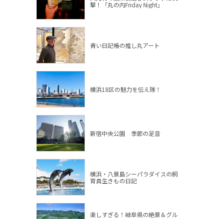
撃！「丸の内Friday Night」
青い日記帳の推し丸アート
横浜18区の魅力を伝え隊！
新宿中央公園 季節の足音
横浜・八景島シーパラダイスの飼
育員生きもの日記
楽しすぎる！岐阜県の絶景＆グル