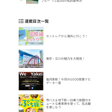
ブルー”で1泊2日の私的夏休み
連載目次一覧
セントレアから海外に行こう！
東京・立川の魅力を大発見！
毎月表彰！今月のGOOD夜景ナビ
ゲーター賞
市バス＆地下鉄一日乗り放題のキ
ュートな乗車券を使って、名古屋
を楽しもう