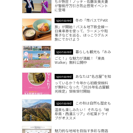
ちが熱狂！ノッチ・佐藤友美夫妻
が警視庁万引き防止啓発イベント
に登場
冬の「市バスでPetit
sponsored
旅」が開始！バス＆地下鉄全線一
日乗車券を使って、ラーメンや和
菓子などを巡る、ほっこりグルメ
旅にでかけよう
暮らしも観光も「おみ
sponsored
ごと！」な魅力が満載！「東員
Walker」無料公開中
あなたは“名古屋”を知
sponsored
っているか？今年から初級受検料
が無料になった「2026年名古屋観
光検定」受検受付開始
この秋は自然も歴史も
sponsored
温泉も楽しみたい！ それなら「岐
阜県・西濃エリア」の紅葉ドライ
ブがオススメ
魅力的な地域を目指す多彩な商店