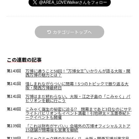
カテゴリートップへ
この連載の記事
第143回
万博に通うこと58回！“万博女王”いかりんが語る大阪・関
西万博の魅力とは？
第141回
惜しまれながらついに閉幕！5つのトピックで振り返る大
阪・関西万博最終日
第141回
万博はまだ終わらない。大阪・江之子島の「こみゃく」パ
ビリオンを観に行こう
第140回
こみゃく誕生の秘密に迫る⁉ 閉幕まであと3日なのにサテ
ライトパビリオンもイベント満載！引地耕太×玉置泰紀ト
ークイベントも開催
第139回
「これは財布がヤバい」会場外の万博オフィシャルストア
15店舗が閉幕後も営業を継続
第138回
「ミャクミャク様のおかげ」⁉ 大阪・関西万博が黒字見