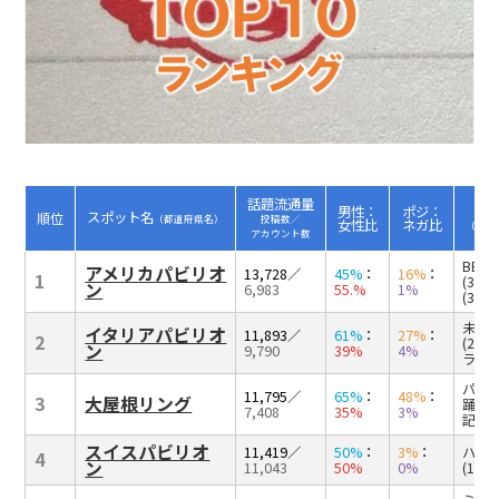
話題流通量
男性：
ポジ：
スポット名
順位
（都道府県名）
投稿数／
女性比
ネガ比
（その
アカウント数
BE:
アメリカパビリオ
13,728
／
45%
：
16%
：
1
(37
ン
6,983
55.%
1%
(36
未来(
イタリアパビリオ
11,893
／
61%
：
27%
：
2
(22
ン
9,790
39%
4%
ラヴァ
パビリ
11,795
／
65%
：
48%
：
3
大屋根リング
踊り(
7,408
35%
3%
記録(6
スイスパビリオ
11,419
／
50%
：
3%
：
ハイジ
4
ン
11,043
50%
0%
(11%