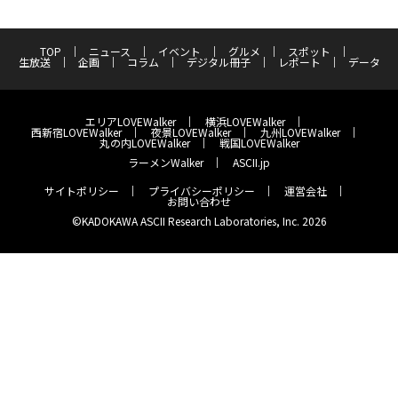
TOP
ニュース
イベント
グルメ
スポット
生放送
企画
コラム
デジタル冊子
レポート
データ
エリアLOVEWalker
横浜LOVEWalker
西新宿LOVEWalker
夜景LOVEWalker
九州LOVEWalker
丸の内LOVEWalker
戦国LOVEWalker
ラーメンWalker
ASCII.jp
サイトポリシー
プライバシーポリシー
運営会社
お問い合わせ
©KADOKAWA ASCII Research Laboratories, Inc. 2026