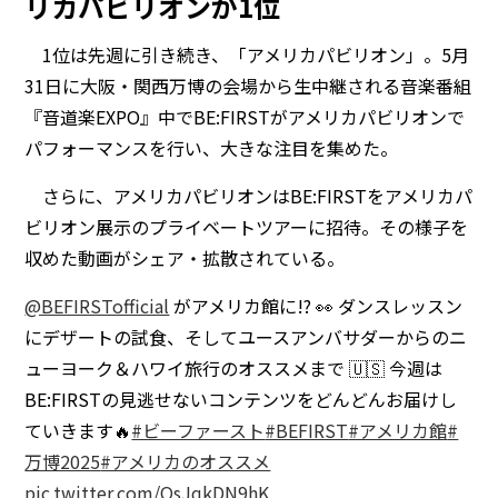
リカパビリオンが1位
1位は先週に引き続き、「アメリカパビリオン」。5月
31日に大阪・関西万博の会場から生中継される音楽番組
『音道楽EXPO』中でBE:FIRSTがアメリカパビリオンで
パフォーマンスを行い、大きな注目を集めた。
さらに、アメリカパビリオンはBE:FIRSTをアメリカパ
ビリオン展示のプライベートツアーに招待。その様子を
収めた動画がシェア・拡散されている。
@BEFIRSTofficial
がアメリカ館に!? 👀 ダンスレッスン
にデザートの試食、そしてユースアンバサダーからのニ
ューヨーク＆ハワイ旅行のオススメまで 🇺🇸 今週は
BE:FIRSTの見逃せないコンテンツをどんどんお届けし
ていきます🔥
#ビーファースト
#BEFIRST
#アメリカ館
#
万博2025
#アメリカのオススメ
pic.twitter.com/OsJqkDN9hK