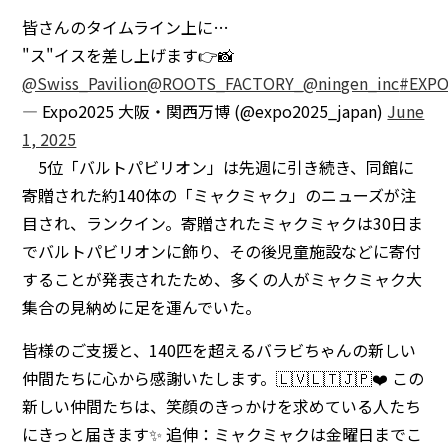
皆さんのタイムライン上に…
"ス"イスを差し上げます👉📸
@Swiss_Pavilion
@ROOTS_FACTORY_
@ningen_inc
#EXPO
— Expo2025 大阪・関西万博 (@expo2025_japan)
June
1, 2025
5位「バルトパビリオン」は先週に引き続き、同館に
寄贈された約140体の「ミャクミャク」のニューズが注
目され、ランクイン。寄贈されたミャクミャクは30日ま
でバルトパビリオンに飾り、その後児童施設などに寄付
することが発表されたため、多くの人がミャクミャク大
集合の見納めに足を運んでいた。
皆様のご支援と、140匹を超えるバラビちゃんの新しい
仲間たちに心から感謝いたします。🇱🇻🇱🇹🇯🇵❤️ この
新しい仲間たちは、笑顔のきっかけを求めている人たち
にきっと届きます✨ 追伸：ミャクミャクは金曜日までこ