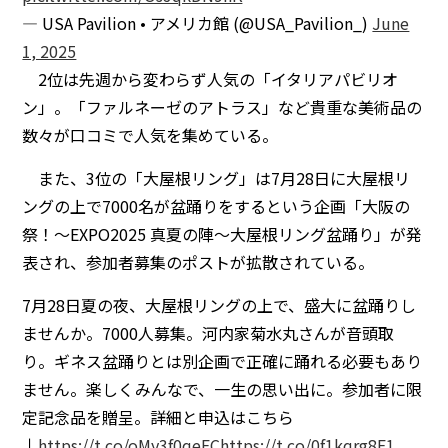
— USA Pavilion • アメリカ館 (@USA_Pavilion_)
June
1, 2025
2位は先週から変わらず人気の「イタリアパビリオ
ン」。「ファルネーゼのアトラス」など貴重な美術品の
数々が口コミで人気を集めている。
また、3位の「大屋根リング」は7月28日に大屋根リ
ングの上で7000名が盆踊りをするという企画「大阪の
祭！～EXPO2025 真夏の陣～大屋根リング盆踊り」が発
表され、参加者募集のポストが拡散されている。
7月28日夏の夜、大屋根リングの上で、盛大に盆踊りし
ませんか。7000人募集。河内家菊水丸さんが音頭取
り。ギネス盆踊りとは別企画で正確に踊れる必要もあり
ません。楽しくみんなで、一生の思い出に。参加者に限
定記念品を贈呈。詳細と申込はこちら
↓
https://t.co/oMy3f0qeEC
https://t.co/0f1kqrg8F1