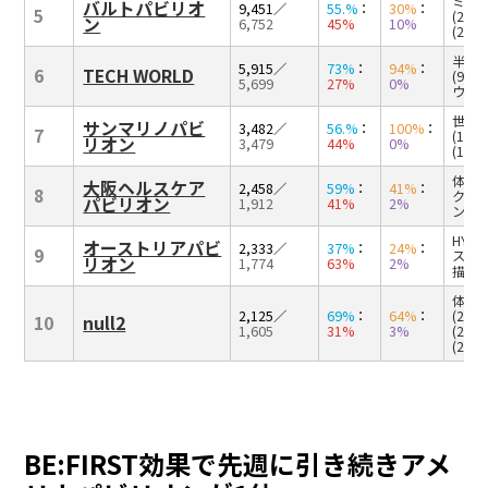
ミャク
バルトパビリオ
9,451
／
55.%
：
30%
：
5
(27
ン
6,752
45%
10%
(24%
半導体
5,915
／
73%
：
94%
：
6
TECH WORLD
(91
5,699
27%
0%
ウーロ
世界最
サンマリノパビ
3,482
／
56.%
：
100%
：
7
(100
リオン
3,479
44%
0%
(10
体験(
大阪ヘルスケア
2,458
／
59%
：
41%
：
8
クショ
パビリオン
1,912
41%
2%
ン(18
HYD
オーストリアパビ
2,333
／
37%
：
24%
：
9
ストカ
リオン
1,774
63%
2%
描き下
体験(
2,125
／
69%
：
64%
：
(21
10
null2
1,605
31%
3%
(21
(21%)
BE:FIRST効果で先週に引き続きアメ