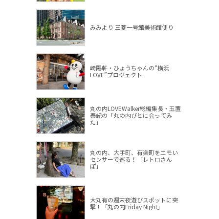
みみより 三菱一号館美術館便り
崎陽軒・ひょうちゃんの”横浜
LOVE”プロジェクト
丸の内LOVEWalker総編集長・玉置
泰紀の「丸の内びとに会ってみ
た」
丸の内、大手町、有楽町をエモい
センサーで巡る！「レトロさん
ぽ」
大丸有の週末夜遊びスポットに突
撃！「丸の内Friday Night」