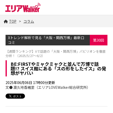
TOP
コラム
Xトレンド解析で見る「大阪・関西万博」最新口
第30回
コミ
【週間ランキング】Xで話題の「大阪・関西万博」パビリオンを徹底
分析！（2025/5/27～6/2）
BE:FIRSTやミャクミャクと並んで万博で話
題!? スイス館にある「スの形をしたイス」の発
想がヤバい
2025年06月06日 17時00分更新
文● 渡久地香緒里（エリアLOVEWalker総合研究所）