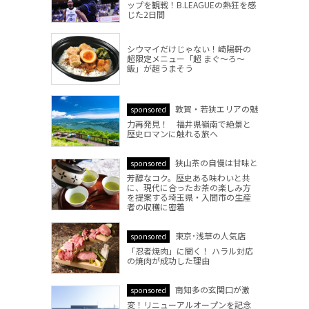
ップを観戦！B.LEAGUEの熱狂を感
じた2日間
シウマイだけじゃない！崎陽軒の
超限定メニュー「超 まぐ～ろ～
飯」が超うまそう
敦賀・若狭エリアの魅
sponsored
力再発見！ 福井県嶺南で絶景と
歴史ロマンに触れる旅へ
狭山茶の自慢は甘味と
sponsored
芳醇なコク。歴史ある味わいと共
に、現代に合ったお茶の楽しみ方
を提案する埼玉県・入間市の生産
者の収穫に密着
東京･浅草の人気店
sponsored
「忍者焼肉」に聞く！ ハラル対応
の焼肉が成功した理由
南知多の玄関口が激
sponsored
変！リニューアルオープンを記念