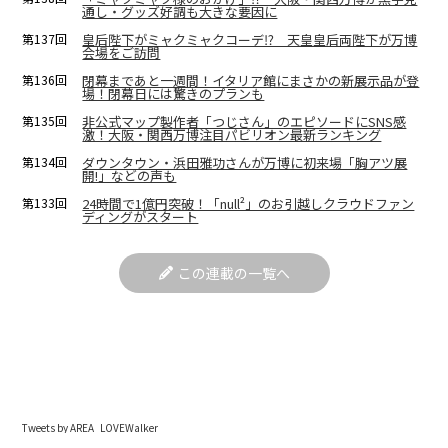
通し・グッズ好調も大きな要因に
第137回
皇后陛下がミャクミャクコーデ⁉ 天皇皇后両陛下が万博
会場をご訪問
第136回
閉幕まであと一週間！イタリア館にまさかの新展示品が登
場！閉幕日には驚きのプランも
第135回
非公式マップ製作者「つじさん」のエピソードにSNS感
激！大阪・関西万博注目パビリオン最新ランキング
第134回
ダウンタウン・浜田雅功さんが万博に初来場「胸アツ展
開!」などの声も
第133回
24時間で1億円突破！「null²」のお引越しクラウドファン
ディングがスタート
この連載の一覧へ
Tweets by AREA_LOVEWalker