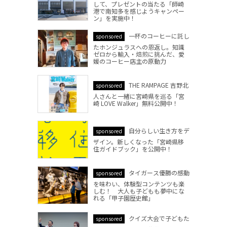
して、プレゼントの当たる「師崎
港で南知多を感じようキャンペー
ン」を実施中！
一杯のコーヒーに託し
sponsored
たホンジュラスへの恩返し。知識
ゼロから輸入・焙煎に挑んだ、愛
媛のコーヒー店主の原動力
THE RAMPAGE 吉野北
sponsored
人さんと一緒に宮崎県を巡る「宮
崎 LOVE Walker」無料公開中！
自分らしい生き方をデ
sponsored
ザイン。新しくなった「宮崎県移
住ガイドブック」を公開中！
タイガース優勝の感動
sponsored
を味わい、体験型コンテンツも楽
しむ！ 大人も子どもも夢中にな
れる「甲子園歴史館」
クイズ大会で子どもた
sponsored