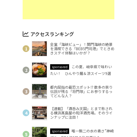
アクセスランキング
全室「海峡ビュー」！関門海峡の絶景
を満喫できる「BEB5門司港」でときめ
きステイ体験はいかが？
この夏、岐阜県で味わい
sponsored
たい！ ひんやり麺＆涼スイーツ9選
都内屈指の最恐スポット⁉ 数多の祟り
伝説が残る「将門塚」にお参りするっ
てどんな人？
【連載】「酒呑み天国」とまで称され
る横浜髙島屋の和洋酒売場。そのライ
ンナップに注目！
唯一無二の水の青さ”神崎
sponsored