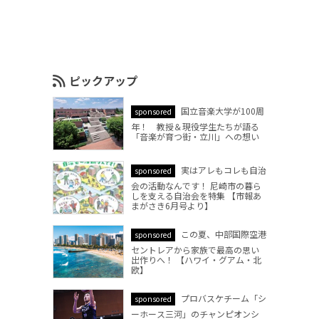
ピックアップ
国立音楽大学が100周
sponsored
年！ 教授＆現役学生たちが語る
「音楽が育つ街・立川」への想い
実はアレもコレも自治
sponsored
会の活動なんです！ 尼崎市の暮ら
しを支える自治会を特集 【市報あ
まがさき6月号より】
この夏、中部国際空港
sponsored
セントレアから家族で最高の思い
出作りへ！ 【ハワイ・グアム・北
欧】
プロバスケチーム「シ
sponsored
ーホース三河」のチャンピオンシ