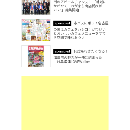
街のアピールチャンス！ 「地域に
かがやく わがまち商店街表彰
2026」募集開始
市バスに乗って名古屋
sponsored
の映えカフェをハシゴ！かわいい
＆おいしいカフェメニューをすて
き空間で味わおう♪
何度も行きたくなる！
sponsored
海津市の魅力が一冊に詰まった
「岐阜海津LOVEWalker」