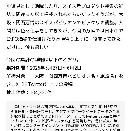
小道具として活躍したり、スイス産プロダクト特集の雑
誌に間違った形で掲載されるぐらいだったそうだが、大
阪・関西万博のスイスパビリオンでビックリの凱旋。人
間とは色々仕事をしてきたが、今回の万博では日本中で
EXPO酒場を仕掛けたり万博盛り上げに一役買ってきた
だけに、僕も嬉しい。
今回の集計の詳細は以下のとおり。
集計期間：2025年5月27日～6月2日
解析対象：「大阪・関西万博パビリオン名・施設名」を
含むX（旧Twitter）上での投稿
抽出件数：104,327件
角川アスキー総合研究所は2015年に、東京大学生産技術研究
所喜連川・豊田研究室と、アジア圏で唯一ツイートデータの全量
を取り扱うことができるNTTデータ、そしてTwitter Japanと共同
で「Twitterトレンド解析システム」を開発した。それ以来、当
社が持つエンターテインメント用語辞書（300万語以上）に収録
されたワードをもとに、日本国内でのエンターテインメント分野