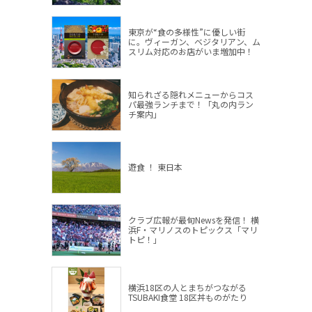
東京が“食の多様性”に優しい街
に。ヴィーガン、ベジタリアン、ム
スリム対応のお店がいま増加中！
知られざる隠れメニューからコス
パ最強ランチまで！「丸の内ラン
チ案内」
遊食 ！ 東日本
クラブ広報が最旬Newsを発信！ 横
浜F・マリノスのトピックス「マリ
トピ！」
横浜18区の人とまちがつながる
TSUBAKI食堂 18区丼ものがたり