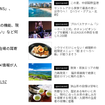
この夏、中部国際空港
sponsored
NS」、
セントレアから家族で最高の思い
出作りへ！ 【ハワイ・グアム・北
欧】
プロバスケチーム「シ
リの機能、現
sponsored
ーホース三河」のチャンピオンシ
い」など何
ップを観戦！B.LEAGUEの熱狂を感
じた2日間
シウマイだけじゃない！崎陽軒の
会場の耳寄
超限定メニュー「超 まぐ～ろ～
飯」が超うまそう
メ情報が人
敦賀・若狭エリアの魅
sponsored
力再発見！ 福井県嶺南で絶景と
歴史ロマンに触れる旅へ
xL9Z
狭山茶の自慢は甘味と
sponsored
芳醇なコク。歴史ある味わいと共
に、現代に合ったお茶の楽しみ方
を提案する埼玉県・入間市の生産
者の収穫に密着