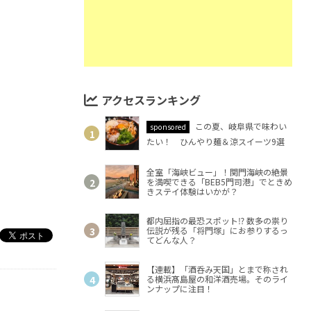
アクセスランキング
この夏、岐阜県で味わい
sponsored
たい！ ひんやり麺＆涼スイーツ9選
全室「海峡ビュー」！関門海峡の絶景
を満喫できる「BEB5門司港」でときめ
きステイ体験はいかが？
都内屈指の最恐スポット⁉ 数多の祟り
伝説が残る「将門塚」にお参りするっ
てどんな人？
【連載】「酒呑み天国」とまで称され
る横浜髙島屋の和洋酒売場。そのライ
ンナップに注目！