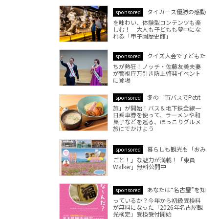
タイガース優勝の感動
sponsored
を味わい、体験型コンテンツも楽
しむ！ 大人も子どもも夢中にな
れる「甲子園歴史館」
クイズ大会で子どもた
sponsored
ちが熱狂！ノッチ・佐藤友美夫妻
が警視庁万引き防止啓発イベント
に登場
冬の「市バスでPetit
sponsored
旅」が開始！バス＆地下鉄全線一
日乗車券を使って、ラーメンや和
菓子などを巡る、ほっこりグルメ
旅にでかけよう
暮らしも観光も「おみ
sponsored
ごと！」な魅力が満載！「東員
Walker」無料公開中
あなたは“名古屋”を知
sponsored
っているか？今年から初級受検料
が無料になった「2026年名古屋観
光検定」受検受付開始