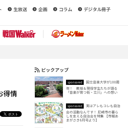
ト
生放送
企画
コラム
デジタル冊子
ピックアップ
国立音楽大学が100周
sponsored
年！ 教授＆現役学生たちが語る
お得情
「音楽が育つ街・立川」への想い
実はアレもコレも自治
sponsored
会の活動なんです！ 尼崎市の暮ら
しを支える自治会を特集 【市報あ
まがさき6月号より】