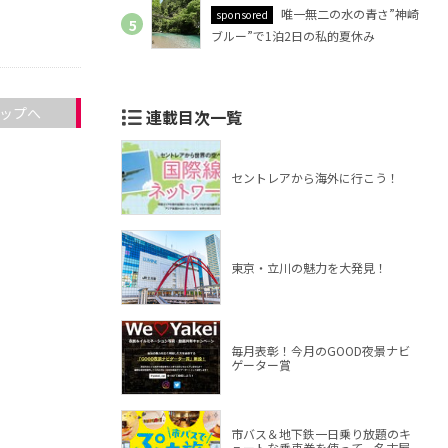
唯一無二の水の青さ”神崎
sponsored
ブルー”で1泊2日の私的夏休み
ップへ
連載目次一覧
セントレアから海外に行こう！
東京・立川の魅力を大発見！
毎月表彰！今月のGOOD夜景ナビ
ゲーター賞
市バス＆地下鉄一日乗り放題のキ
ュートな乗車券を使って、名古屋