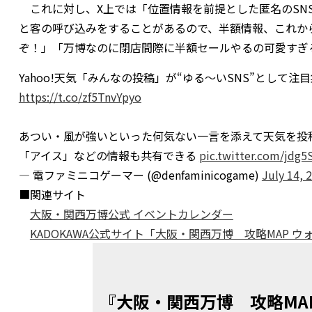
これに対し、X上では「位置情報を前提とした匿名のSN
と客の呼び込みをすることがあるので、半額情報、これか
ぞ！」「万博なのに閉店間際に半額セールやるの可愛すぎ
Yahoo!天気「みんなの投稿」が“ゆる～いSNS”とし
https://t.co/zf5TnvYpyo
あつい・風が強いといった何気ない一言を添えて天気を投
「アイス」などの情報も共有できる
pic.twitter.com/jdg
— 電ファミニコゲーマー (@denfaminicogame)
July 14, 
■関連サイト
大阪・関西万博公式 イベントカレンダー
KADOKAWA公式サイト「大阪・関西万博 攻略MAP 
『大阪・関西万博 攻略MA