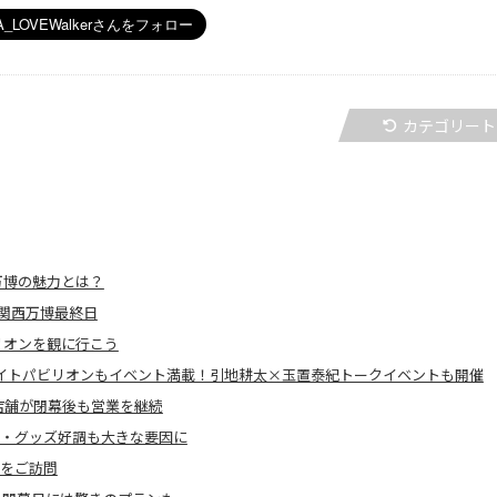
カテゴリート
万博の魅力とは？
関西万博最終日
リオンを観に行こう
イトパビリオンもイベント満載！引地耕太×玉置泰紀トークイベントも開催
店舗が閉幕後も営業を継続
し・グッズ好調も大きな要因に
場をご訪問