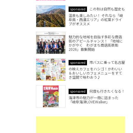
この秋は自然も歴史も
sponsored
温泉も楽しみたい！ それなら「岐
阜県・西濃エリア」の紅葉ドライ
ブがオススメ
魅力的な地域を目指す多彩な商店
街のアピールチャンス！ 「地域に
かがやく わがまち商店街表彰
2026」募集開始
市バスに乗って名古屋
sponsored
の映えカフェをハシゴ！かわいい
＆おいしいカフェメニューをすて
き空間で味わおう♪
何度も行きたくなる！
sponsored
海津市の魅力が一冊に詰まった
「岐阜海津LOVEWalker」