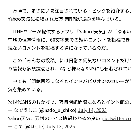
万博で、まさにいま注目されているトピックを紹介する日
Yahoo天気に投稿された万博情報が話題を呼んでいる。
LINEヤフーが提供するアプリ「Yahoo!天気」が「ゆ
在地の位置情報に、60文字までの短いコメントを投稿で
気ないコメントを投稿する場になっているのだ。
この「みんなの投稿」には日常の何気ないコメントだけ
り情報も多数投稿され、Xなど様々なSNSにも転載されて
中でも「閉館間際になるとインドパビリオンのカレーが
気を集めている。
次世代SNSのおかげで、万博閉館間際になるとインド館
— なでうしこ (@nade_u_shiko)
July 14, 2025
Yahoo天気、万博のアイス情報わかるの良い
pic.twitter.
— こて (@k0_te)
July 13, 2025