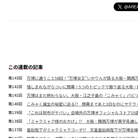
この連載の記事
第143回
万博に通うこと58回！“万博女王”いかりんが語る大阪・関西
第141回
惜しまれながらついに閉幕！5つのトピックで振り返る大阪・
第141回
万博はまだ終わらない。大阪・江之子島の「こみゃく」パビ
第140回
こみゃく誕生の秘密に迫る⁉ 閉幕まであと3日なのにサテラ
第139回
「これは財布がヤバい」会場外の万博オフィシャルストア15
第138回
「ミャクミャク様のおかげ」⁉ 大阪・関西万博が黒字見通
第137回
皇后陛下がミャクミャクコーデ⁉ 天皇皇后両陛下が万博会