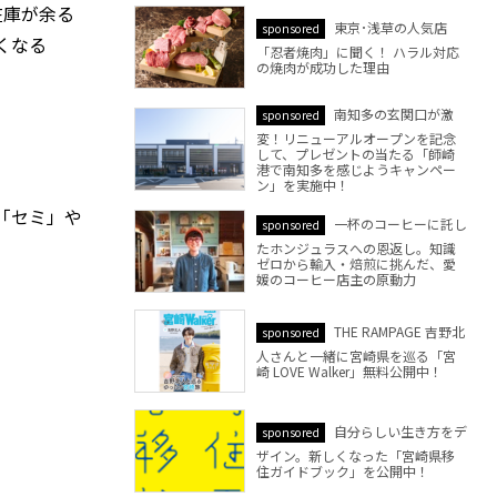
在庫が余る
東京･浅草の人気店
sponsored
くなる
「忍者焼肉」に聞く！ ハラル対応
の焼肉が成功した理由
南知多の玄関口が激
sponsored
変！リニューアルオープンを記念
して、プレゼントの当たる「師崎
港で南知多を感じようキャンペー
ン」を実施中！
「セミ」や
一杯のコーヒーに託し
sponsored
たホンジュラスへの恩返し。知識
ゼロから輸入・焙煎に挑んだ、愛
媛のコーヒー店主の原動力
THE RAMPAGE 吉野北
sponsored
人さんと一緒に宮崎県を巡る「宮
崎 LOVE Walker」無料公開中！
自分らしい生き方をデ
sponsored
ザイン。新しくなった「宮崎県移
住ガイドブック」を公開中！