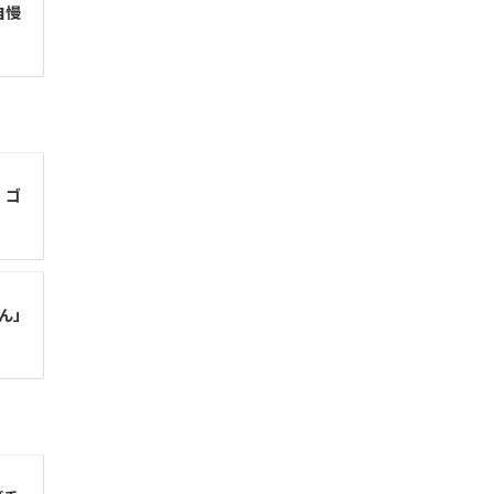
自慢
！ゴ
ん」