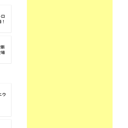
ーロ
場！
店新
登場
ニウ