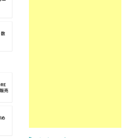
シー
、数
RE
先販売
締め