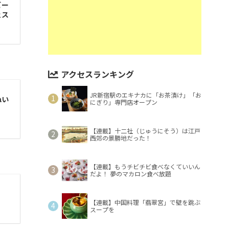
ビー
ェス
アクセスランキング
JR新宿駅のエキナカに「お茶漬け」「お
ぬい
にぎり」専門店オープン
【連載】十二社（じゅうにそう）は江戸
西郊の景勝地だった！
【連載】もうチビチビ食べなくていいん
だよ！ 夢のマカロン食べ放題
【連載】中国料理「翡翠宮」で壁を跳ぶ
スープを