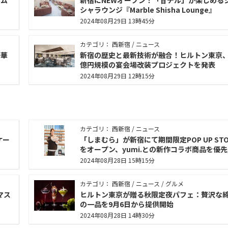
ルム
新宿にNEWオープン！「甘チル」が楽しめる
シャラウンジ『Marble Shisha Lounge』
2024年08月29日 13時45分
カテゴリ： 西新宿 / ニュース
豪華
新宿の歴史と最新技術が融合！ヒルトン東京
億円規模の宴会場改装プロジェクトを発表
2024年08月29日 12時15分
カテゴリ： 西新宿 / ニュース
ケー
「しまむら」が新宿にて期間限定POP UP STO
をオープン、yumi.との新作コラボ商品を優
2024年08月28日 15時15分
カテゴリ： 西新宿 / ニュース / グルメ
マス
ヒルトン東京が贈る秋限定夜パフェ：贅沢な
の一品を9月6日から提供開始
2024年08月28日 14時30分