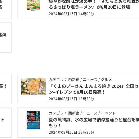
a
爽やかな酸味が決め手！『すだちと炙り椎茸
売
るさっぱり塩ラーメン』が8月20日に登場
2024年08月16日 14時00分
北海
カテゴリ： 西新宿 / ニュース / グルメ
催！
「くまのプーさん まんまる焼き 2024」全国
ン-イレブンで8月16日発売！
2024年08月15日 13時30分
カテゴリ： 西新宿 / ニュース / イベント
ート
夏の風物詩、水の広場で納涼盆踊りと屋台を
もう！
2024年08月15日 12時30分