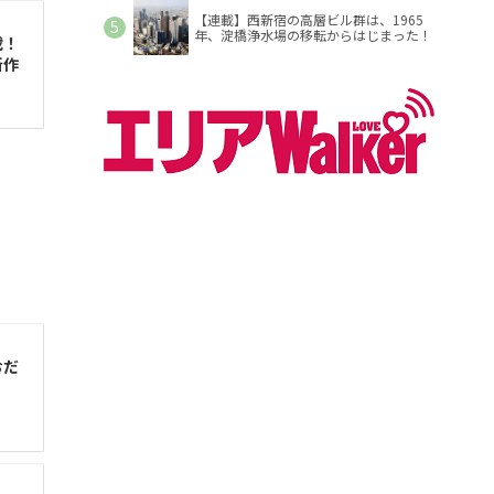
【連載】西新宿の高層ビル群は、1965
年、淀橋浄水場の移転からはじまった！
載！
新作
おだ