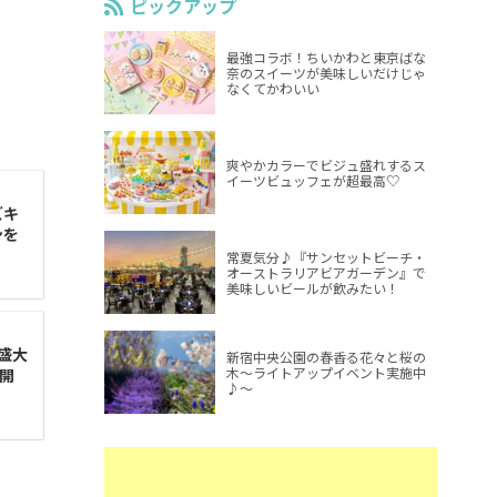
ピックアップ
最強コラボ！ちいかわと東京ばな
奈のスイーツが美味しいだけじゃ
なくてかわいい
爽やかカラーでビジュ盛れするス
イーツビュッフェが超最高♡
ズキ
ンを
常夏気分♪『サンセットビーチ・
オーストラリアビアガーデン』で
美味しいビールが飲みたい！
盛大
新宿中央公園の春香る花々と桜の
木～ライトアップイベント実施中
開
♪～