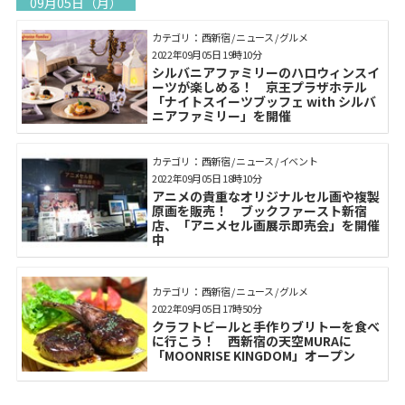
09月05日（月）
カテゴリ： 西新宿 / ニュース / グルメ
2022年09月05日 19時10分
シルバニアファミリーのハロウィンスイ
ーツが楽しめる！ 京王プラザホテル
「ナイトスイーツブッフェ with シルバ
ニアファミリー」を開催
カテゴリ： 西新宿 / ニュース / イベント
2022年09月05日 18時10分
アニメの貴重なオリジナルセル画や複製
原画を販売！ ブックファースト新宿
店、「アニメセル画展示即売会」を開催
中
カテゴリ： 西新宿 / ニュース / グルメ
2022年09月05日 17時50分
クラフトビールと手作りブリトーを食べ
に行こう！ 西新宿の天空MURAに
「MOONRISE KINGDOM」オープン