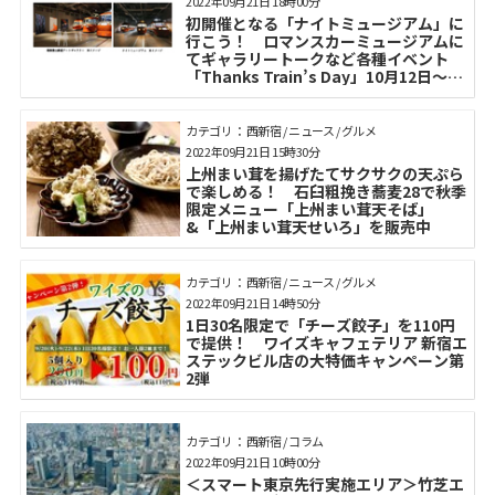
2022年09月21日 18時00分
初開催となる「ナイトミュージアム」に
行こう！ ロマンスカーミュージアムに
てギャラリートークなど各種イベント
「Thanks Train’s Day」10月12日～11
月7日開催
カテゴリ： 西新宿 / ニュース / グルメ
2022年09月21日 15時30分
上州まい茸を揚げたてサクサクの天ぷら
で楽しめる！ 石臼粗挽き蕎麦28で秋季
限定メニュー「上州まい茸天そば」
&「上州まい茸天せいろ」を販売中
カテゴリ： 西新宿 / ニュース / グルメ
2022年09月21日 14時50分
1日30名限定で「チーズ餃子」を110円
で提供！ ワイズキャフェテリア 新宿エ
ステックビル店の大特価キャンペーン第
2弾
カテゴリ： 西新宿 / コラム
2022年09月21日 10時00分
＜スマート東京先行実施エリア＞竹芝エ