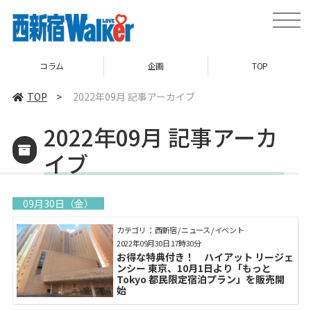
toggle
naviga
コラム
企画
TOP
TOP
>
2022年09月 記事アーカイブ
2022年09月 記事アーカ
イブ
09月30日（金）
カテゴリ： 西新宿 / ニュース / イベント
2022年09月30日 17時30分
お得な特典付き！ ハイアット リージェ
ンシー 東京、10月1日より「もっと
Tokyo 都民限定宿泊プラン」を販売開
始