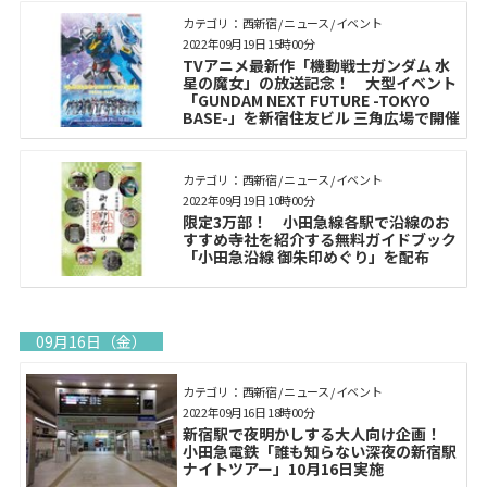
カテゴリ： 西新宿 / ニュース / イベント
2022年09月19日 15時00分
TVアニメ最新作「機動戦士ガンダム 水
星の魔女」の放送記念！ 大型イベント
「GUNDAM NEXT FUTURE -TOKYO
BASE-」を新宿住友ビル 三角広場で開催
カテゴリ： 西新宿 / ニュース / イベント
2022年09月19日 10時00分
限定3万部！ 小田急線各駅で沿線のお
すすめ寺社を紹介する無料ガイドブック
「小田急沿線 御朱印めぐり」を配布
09月16日（金）
カテゴリ： 西新宿 / ニュース / イベント
2022年09月16日 18時00分
新宿駅で夜明かしする大人向け企画！
小田急電鉄「誰も知らない深夜の新宿駅
ナイトツアー」10月16日実施