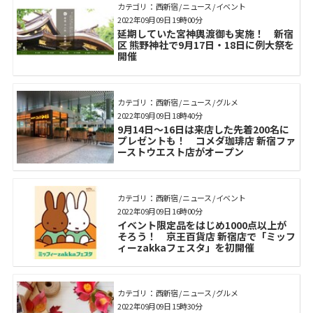
カテゴリ： 西新宿 / ニュース / イベント
2022年09月09日 19時00分
延期していた宮神輿渡御も実施！ 新宿
区 熊野神社で9月17日・18日に例大祭を
開催
カテゴリ： 西新宿 / ニュース / グルメ
2022年09月09日 18時40分
9月14日～16日は来店した先着200名に
プレゼントも！ コメダ珈琲店 新宿ファ
ーストウエスト店がオープン
カテゴリ： 西新宿 / ニュース / イベント
2022年09月09日 16時00分
イベント限定品をはじめ1000点以上が
そろう！ 京王百貨店 新宿店で「ミッフ
ィーzakkaフェスタ」を初開催
カテゴリ： 西新宿 / ニュース / グルメ
2022年09月09日 15時30分