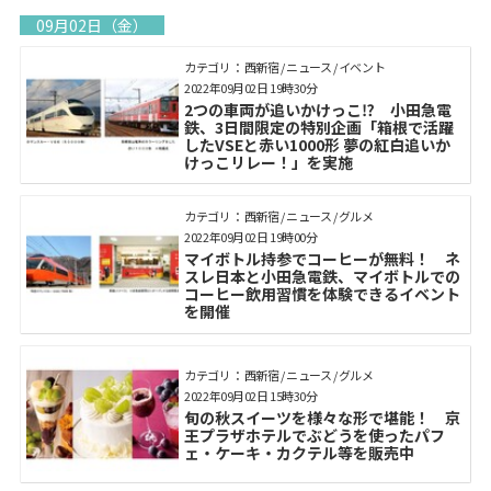
09月02日（金）
カテゴリ： 西新宿 / ニュース / イベント
2022年09月02日 19時30分
2つの車両が追いかけっこ⁉ 小田急電
鉄、3日間限定の特別企画「箱根で活躍
したVSEと赤い1000形 夢の紅白追いか
けっこリレー！」を実施
カテゴリ： 西新宿 / ニュース / グルメ
2022年09月02日 19時00分
マイボトル持参でコーヒーが無料！ ネ
スレ日本と小田急電鉄、マイボトルでの
コーヒー飲用習慣を体験できるイベント
を開催
カテゴリ： 西新宿 / ニュース / グルメ
2022年09月02日 15時30分
旬の秋スイーツを様々な形で堪能！ 京
王プラザホテルでぶどうを使ったパフ
ェ・ケーキ・カクテル等を販売中