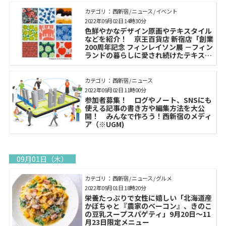
カテゴリ： 西新宿 / ニュース / イベント
2022年09月02日 14時30分
色鮮やかなデザイン原画やテキスタイル
などを紹介！ 京王百貨店 新宿店「創業
200周年記念 フィンレイソン展 －フィン
ランドの暮らしに愛され続けたテキスタ
イル－」を開催
カテゴリ： 西新宿 / ニュース
2022年09月02日 11時00分
参加者募集！ ログやノート、SNSにも
使える記事の書き方や編集方法を大公
開！ みんなで作ろう！西新宿のメディ
ア（※UGM)
09月01日（木）
カテゴリ： 西新宿 / ニュース / グルメ
2022年09月01日 18時20分
栄養たっぷりで女性に嬉しい「北海道産
かぼちゃと『農家のベーコン』、きのこ
の豆乳スープスパゲティ」9月20日〜11
月23日限定メニュー