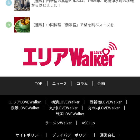
【連載】西新宿の高層ビル群は、1965年、淀橋浄水場の移転
からはじまった！
【連載】中国料理「翡翠宮」で壁を跳ぶスープを
TOP
ニュース
コラム
企画
エリアLOVEWalker
横浜LOVEWalker
西新宿LOVEWalker
夜景LOVEWalker
九州LOVEWalker
丸の内LOVEWalker
戦国LOVEWalker
ラーメンWalker
ASCII.jp
サイトポリシー
プライバシーポリシー
運営会社