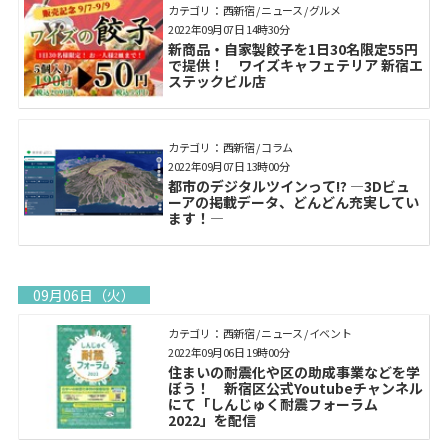
カテゴリ： 西新宿 / ニュース / グルメ
2022年09月07日 14時30分
新商品・自家製餃子を1日30名限定55円
で提供！ ワイズキャフェテリア 新宿エ
ステックビル店
カテゴリ： 西新宿 / コラム
2022年09月07日 13時00分
都市のデジタルツインって!? ―3Dビュ
ーアの掲載データ、どんどん充実してい
ます！―
09月06日（火）
カテゴリ： 西新宿 / ニュース / イベント
2022年09月06日 19時00分
住まいの耐震化や区の助成事業などを学
ぼう！ 新宿区公式Youtubeチャンネル
にて「しんじゅく耐震フォーラム
2022」を配信