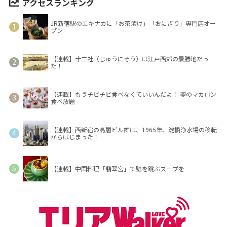
アクセスランキング
JR新宿駅のエキナカに「お茶漬け」「おにぎり」専門店オー
プン
【連載】十二社（じゅうにそう）は江戸西郊の景勝地だっ
た！
【連載】もうチビチビ食べなくていいんだよ！ 夢のマカロン
食べ放題
【連載】西新宿の高層ビル群は、1965年、淀橋浄水場の移転
からはじまった！
【連載】中国料理「翡翠宮」で壁を跳ぶスープを