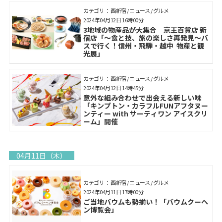
カテゴリ： 西新宿 / ニュース / グルメ
2024年04月12日 16時00分
3地域の物産品が大集合 京王百貨店 新
宿店「～食と技、旅の楽しさ再発見～バ
スで行く！信州・飛騨・越中 物産と観
光展」
カテゴリ： 西新宿 / ニュース / グルメ
2024年04月12日 14時45分
意外な組み合わせで出会える新しい味
「キンプトン・カラフルFUNアフタヌー
ンティー with サーティワン アイスクリ
ーム」開催
04月11日（木）
カテゴリ： 西新宿 / ニュース / グルメ
2024年04月11日 17時00分
ご当地バウムも勢揃い！「バウムクーヘ
ン博覧会」