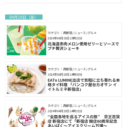
04月19日（金）
カテゴリ： 西新宿 / ニュース / グルメ
2024年04月19日 15時15分
北海道赤肉メロン使用ゼリーとソースで
プチ贅沢シェーキ
カテゴリ： 西新宿 / ニュース / グルメ
2024年04月19日 14時30分
EATo LUMINE出店で気軽に立ち寄れる本
格タイ料理 「バンコク屋台カオサン イ
イトルミネ新宿店」
カテゴリ： 西新宿 / ニュース / グルメ
2024年04月19日 14時15分
“全国各地を巡るアイスの旅” 京王百貨
店 新宿店にて「新宿店 開店60周年記念
あいぱく～アイスクリーム万博～