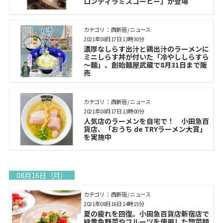
ロンティラミスコーヒー」が登場
カテゴリ： 西新宿 / ニュース
2021年08月17日 13時30分
濃厚なしらす出汁と鶏出汁のラーメンに
ミニしらす丼が付いた「冷やししらすら
～麵」、創始麵屋武蔵で8月31日まで販
売
カテゴリ： 西新宿 / ニュース
2021年08月17日 13時00分
人気店のラーメンを自宅で！ 小田急百
貨店、「おうち de TRYラーメン大賞」
を実施中
08月16日（月）
カテゴリ： 西新宿 / ニュース
2021年08月16日 14時15分
夏の疲れを回復。小田急百貨店新宿店で
緑黄色野菜やフルーツを使用した惣菜類