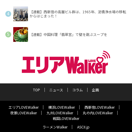
【連載】西新宿の高層ビル群は、1965年、淀橋浄水場の移転
からはじまった！
【連載】中国料理「翡翠宮」で壁を跳ぶスープを
TOP
ニュース
コラム
企画
エリアLOVEWalker
横浜LOVEWalker
西新宿LOVEWalker
夜景LOVEWalker
九州LOVEWalker
丸の内LOVEWalker
戦国LOVEWalker
ラーメンWalker
ASCII.jp