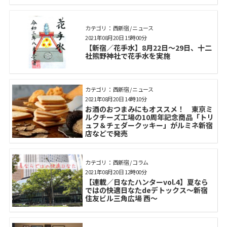
カテゴリ： 西新宿 / ニュース
2021年08月20日 15時00分
【新宿／花手水】8月22日～29日、十二
社熊野神社で花手水を実施
カテゴリ： 西新宿 / ニュース
2021年08月20日 14時10分
お酒のおつまみにもオススメ！ 東京ミ
ルクチーズ工場の10周年記念商品「トリ
ュフ＆チェダークッキー」がルミネ新宿
店などで発売
カテゴリ： 西新宿 / コラム
2021年08月20日 12時00分
【連載／日なたハンターvol.4】夏なら
ではの快適日なたdeデトックス～新宿
住友ビル三角広場 西～