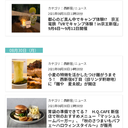
カテゴリ： 西新宿 / ニュース
2021年08月31日 11時20分
都心のど真ん中でキャンプ体験!? 京王
電鉄「VRでキャンプ体験！in京王新宿」
9月6日～9月12日開催
08月30日（月）
カテゴリ： 西新宿 / ニュース
2021年08月30日 14時20分
小麦の特徴を活かしたつけ麺がうまそ
う！ 西新宿6丁目（旧リンダ軒跡地）
に「麺や 麦ゑ紋」が開店
カテゴリ： 西新宿 / ニュース
2021年08月30日 13時30分
胃袋の準備できてる？ H.Q.CAFE 新宿
店で秋のおすすめメニュー「マッシュル
ームバーガー」、「秋のさつまいもパフ
ェ～ハロウィンスタイル～」が販売