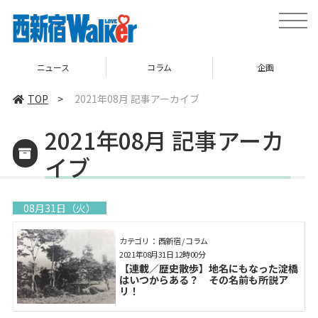
toggle
naviga
コラム
企画
TOP
TOP
>
2021年08月 記事アーカイブ
2021年08月 記事アーカ
イブ
08月31日（火）
カテゴリ： 西新宿 / コラム
2021年08月31日 12時00分
【連載／歴史散歩】地名にもなった淀橋
はいつからある？ その名前も所説ア
リ！