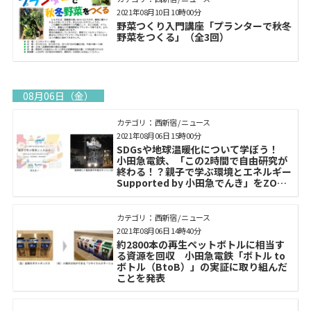
2021年08月10日 10時00分
野菜つくり入門講座「プランターで秋冬
野菜をつくる」（全3回）
08月06日（金）
カテゴリ： 西新宿 / ニュース
2021年08月06日 15時00分
SDGsや地球温暖化について学ぼう！
小田急電鉄、「この2時間で自由研究が
終わる！？親子で学ぶ環境とエネルギー
Supported by 小田急でんき」をZOOM
で開催
カテゴリ： 西新宿 / ニュース
2021年08月06日 14時40分
約2800本の再生ペットボトルに相当す
る資源を回収 小田急電鉄「ボトル to
ボトル（BtoB）」の実証に取り組んだ
ことを発表