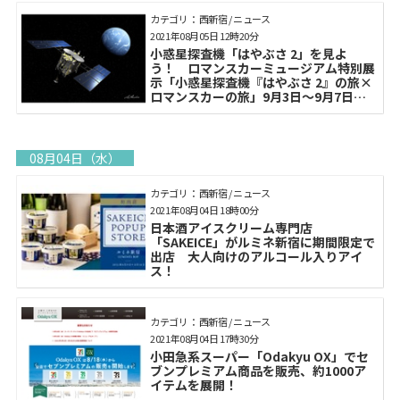
カテゴリ： 西新宿 / ニュース
2021年08月05日 12時20分
小惑星探査機「はやぶさ 2」を見よ
う！ ロマンスカーミュージアム特別展
示「小惑星探査機『はやぶさ 2』の旅×
ロマンスカーの旅」9月3日～9月7日開
催
08月04日（水）
カテゴリ： 西新宿 / ニュース
2021年08月04日 18時00分
日本酒アイスクリーム専門店
「SAKEICE」がルミネ新宿に期間限定で
出店 大人向けのアルコール入りアイ
ス！
カテゴリ： 西新宿 / ニュース
2021年08月04日 17時30分
小田急系スーパー「Odakyu OX」でセ
ブンプレミアム商品を販売、約1000ア
イテムを展開！