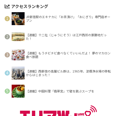
アクセスランキング
JR新宿駅のエキナカに「お茶漬け」「おにぎり」専門店オー
プン
【連載】十二社（じゅうにそう）は江戸西郊の景勝地だっ
た！
【連載】もうチビチビ食べなくていいんだよ！ 夢のマカロン
食べ放題
【連載】西新宿の高層ビル群は、1965年、淀橋浄水場の移転
からはじまった！
【連載】中国料理「翡翠宮」で壁を跳ぶスープを