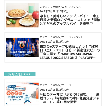
カテゴリ： 西新宿 / ニュース / グルメ
2022年07月29日 16時30分
冷やして美味しいアップルパイ！ 京王
百貨店 新宿店のグラニースミスで「酒粕
とすだちのアップルパイ」を販売中
カテゴリ： 西新宿 / ニュース / イベント
2022年07月29日 13時30分
白熱のeスポーツを観戦しよう！ 7月30
日（土）・31日（日）に新宿住友ビルの
三角広場で「RAINBOW SIX JAPAN
LEAGUE 2022 SEASON２ PLAYOFF
STAGE2」開催
07月28日（木）
カテゴリ： 西新宿 / ニュース
2022年07月28日 15時30分
今回のテーマは「ぶらり町田店」！ 連
載コラム「寺坂直毅の小田急百貨店ジャ
ーニー」、第10回を更新