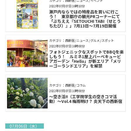
カテゴリ： 西新宿 / ニュース / イベント
2022年07月07日 16時10分
瀬戸内ならではの特産品を買いに行こ
う！ 東京都庁の観光PRコーナーにて
「ぶちええ『SETOUCHI TABI（せとう
ちたび）』」7月13日～7月19日開催
カテゴリ： 西新宿 / ニュース / グルメ / スポット
2022年07月07日 16時00分
フォトジェニックなスポットでBBQを楽
しもう！ ルミネ1屋上バーベキュービ
アガーデン「Hello」が新エリア「メリ
ーゴーランドエリア」を解禁
カテゴリ： 西新宿 / コラム
2022年07月07日 10時00分
～空き活!!（工学院学生の空きコマ活
動）～Vol.4 梅雨明け？ 炎天下の西新宿
07月06日（水）