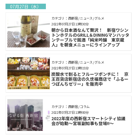
07月27日（水）
カテゴリ： 西新宿 / ニュース / グルメ
2022年07月27日 13時30分
朝から日本酒なんて贅沢！ 新宿ワシン
トンホテルのGRILL＆DININGマンハッタ
ンテーブルで銘酒「純米吟醸 東京蔵
人」を朝食メニューにラインアップ
カテゴリ： 西新宿 / ニュース / グルメ
2022年07月27日 13時15分
炭酸水で割るとフルーツポンチに！ 京
王百貨店新宿店の久世福商店で「ふるー
つぽんちゼリー」を販売中
カテゴリ： 西新宿 / コラム
2022年07月27日 13時00分
2022年度の西新宿スマートシティ協議
会が始動～宮坂副知事も登場!!～