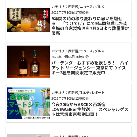
カテゴリ： 西新宿 / ニュース / グルメ
2022年07月06日 17時00分
9年間の時の移り変わりに思いを馳せ
る 「てけてけ」にて9年間熟成した南
高梅の自家製梅酒を7月5日より数量限定
販売
カテゴリ： 西新宿 / ニュース / グルメ
2022年07月06日 16時40分
バーテンダーおすすめを飲もう！ ハイ
アット リージェンシー 東京にてウイス
キー2種を期間限定で販売中
カテゴリ： 西新宿 / 生放送 / レポート
2022年07月06日 12時00分
今夜20時からASCII×西新宿
LOVEWalker生放送！ スペシャルゲス
トは宮坂東京都副知事！
カテゴリ： 西新宿 / コラム