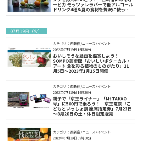
ービカ モッツァレラバーで低アルコール
ドリンク4種&夏の食材を贅沢に使った
メニューを販売
07月19日（火）
カテゴリ： 西新宿 / ニュース / イベント
2022年07月19日 16時30分
おいしそうな絵画を鑑賞しよう！
SOMPO美術館「おいしいボタニカル・
アート 食を彩る植物のものがたり」11
月5日～2023年1月15日開催
カテゴリ： 西新宿 / ニュース / イベント
2022年07月19日 16時30分
親子で「京王ライナー」「Mt.TAKAO
号」に500円で乗ろう！ 京王電鉄「こ
どもといっしょ割 座席指定券」7月23日
～8月28日の土・休日限定販売
カテゴリ： 西新宿 / ニュース / イベント
2022年07月19日 09時00分