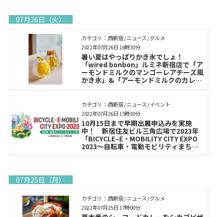
07月26日（火）
カテゴリ： 西新宿 / ニュース / グルメ
2022年07月26日 16時30分
暑い夏はやっぱりかき氷でしょ！
「wired bonbon」ルミネ新宿店で「ア
ーモンドミルクのマンゴーレアチーズ⾵
かき氷」&「アーモンドミルクのカレー
かき氷」を期間限定で販売
カテゴリ： 西新宿 / ニュース / イベント
2022年07月26日 15時30分
10月15日まで早期出展申込みを実施
中！ 新宿住友ビル三角広場で2023年
「BICYCLE–E・MOBILITY CITY EXPO
2023〜自転車・電動モビリティまちづ
くり博〜」を開催
07月25日（月）
カテゴリ： 西新宿 / ニュース / グルメ
2022年07月25日 17時00分