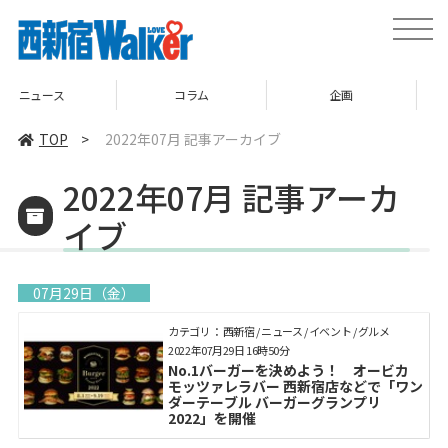
toggle
naviga
コラム
企画
TOP
TOP
>
2022年07月 記事アーカイブ
2022年07月 記事アーカ
イブ
07月29日（金）
カテゴリ： 西新宿 / ニュース / イベント / グルメ
2022年07月29日 16時50分
No.1バーガーを決めよう！ オービカ
モッツァレラバー 西新宿店などで「ワン
ダーテーブル バーガーグランプリ
2022」を開催