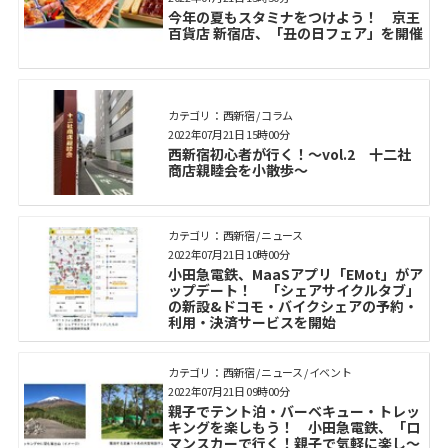
今年の夏もスタミナをつけよう！ 京王
百貨店 新宿店、「丑の日フェア」を開催
カテゴリ： 西新宿 / コラム
2022年07月21日 15時00分
西新宿初心者が行く！～vol.2 十二社
商店親睦会を小散歩～
カテゴリ： 西新宿 / ニュース
2022年07月21日 10時00分
小田急電鉄、MaaSアプリ「EMot」がア
ップデート！ 「シェアサイクルタブ」
の新設&ドコモ・バイクシェアの予約・
利用・決済サービスを開始
カテゴリ： 西新宿 / ニュース / イベント
2022年07月21日 09時00分
親子でテント泊・バーベキュー・トレッ
キングを楽しもう！ 小田急電鉄、「ロ
マンスカーで行く！親子で気軽に楽し～