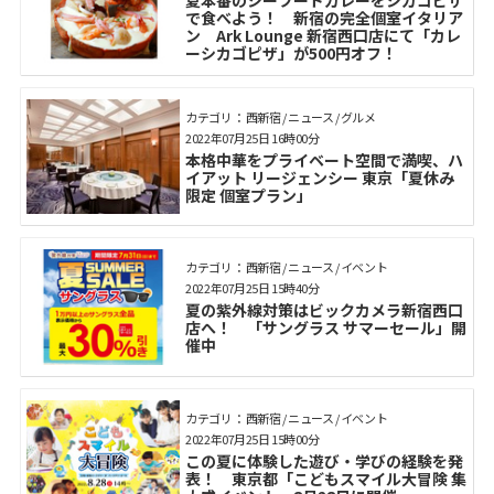
夏本番のシーフードカレーをシカゴピザ
で食べよう！ 新宿の完全個室イタリア
ン Ark Lounge 新宿西口店にて「カレ
ーシカゴピザ」が500円オフ！
カテゴリ： 西新宿 / ニュース / グルメ
2022年07月25日 16時00分
本格中華をプライベート空間で満喫、ハ
イアット リージェンシー 東京「夏休み
限定 個室プラン」
カテゴリ： 西新宿 / ニュース / イベント
2022年07月25日 15時40分
夏の紫外線対策はビックカメラ新宿西口
店へ！ 「サングラス サマーセール」開
催中
カテゴリ： 西新宿 / ニュース / イベント
2022年07月25日 15時00分
この夏に体験した遊び・学びの経験を発
表！ 東京都「こどもスマイル大冒険 集