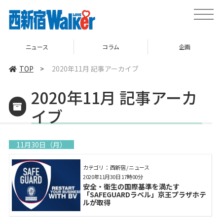
toggle
naviga
ニュース
コラム
企画
TOP
>
2020年11月 記事アーカイブ
2020年11月 記事アーカ
イブ
11月30日（月）
カテゴリ： 西新宿 / ニュース
2020年11月30日 17時00分
安全・衛生の国際基準を満たす
「SAFEGUARDラベル」京王プラザホテ
ルが取得