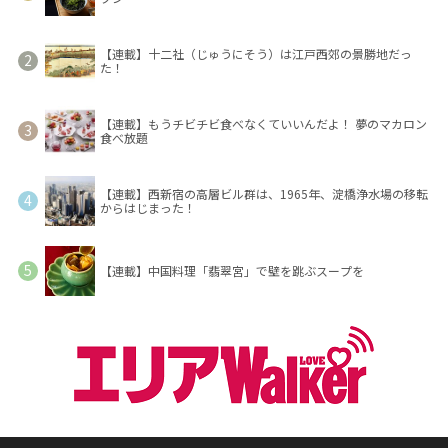
【連載】十二社（じゅうにそう）は江戸西郊の景勝地だっ
た！
【連載】もうチビチビ食べなくていいんだよ！ 夢のマカロン
食べ放題
【連載】西新宿の高層ビル群は、1965年、淀橋浄水場の移転
からはじまった！
【連載】中国料理「翡翠宮」で壁を跳ぶスープを