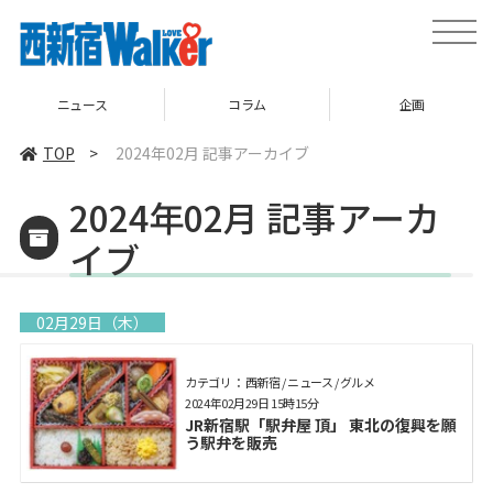
toggle
naviga
コラム
企画
TOP
TOP
>
2024年02月 記事アーカイブ
2024年02月 記事アーカ
イブ
02月29日（木）
カテゴリ： 西新宿 / ニュース / グルメ
2024年02月29日 15時15分
JR新宿駅「駅弁屋 頂」 東北の復興を願
う駅弁を販売