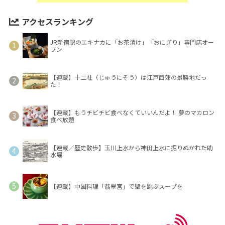
アクセスランキング
JR新宿駅のエキナカに「お茶漬け」「おにぎり」専門店オー
プン
【連載】十二社（じゅうにそう）は江戸西郊の景勝地だっ
た！
【連載】もうチビチビ食べなくていいんだよ！ 夢のマカロン
食べ放題
【連載／歴史散歩】玉川上水から神田上水に掘りぬかれた助
水堀
【連載】中国料理「翡翠宮」で壁を跳ぶスープを