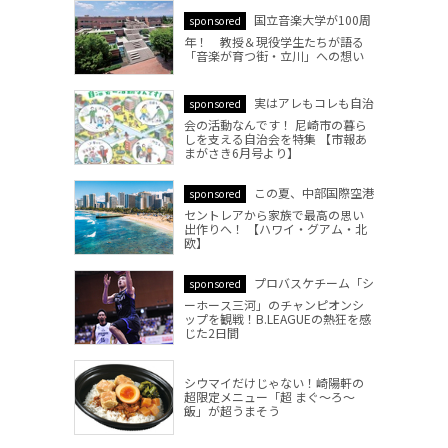
国立音楽大学が100周
sponsored
年！ 教授＆現役学生たちが語る
「音楽が育つ街・立川」への想い
実はアレもコレも自治
sponsored
会の活動なんです！ 尼崎市の暮ら
しを支える自治会を特集 【市報あ
まがさき6月号より】
この夏、中部国際空港
sponsored
セントレアから家族で最高の思い
出作りへ！ 【ハワイ・グアム・北
欧】
プロバスケチーム「シ
sponsored
ーホース三河」のチャンピオンシ
ップを観戦！B.LEAGUEの熱狂を感
じた2日間
シウマイだけじゃない！崎陽軒の
超限定メニュー「超 まぐ～ろ～
飯」が超うまそう