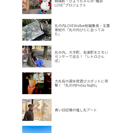
崎陽軒・ひょうちゃんの”横浜
LOVE”プロジェクト
丸の内LOVEWalker総編集長・玉置
泰紀の「丸の内びとに会ってみ
た」
丸の内、大手町、有楽町をエモい
センサーで巡る！「レトロさん
ぽ」
大丸有の週末夜遊びスポットに突
撃！「丸の内Friday Night」
青い日記帳の推し丸アート