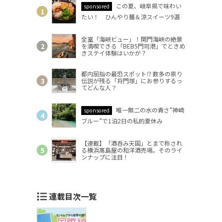
この夏、岐阜県で味わい
sponsored
たい！ ひんやり麺＆涼スイーツ9選
全室「海峡ビュー」！関門海峡の絶景
を満喫できる「BEB5門司港」でときめ
きステイ体験はいかが？
都内屈指の最恐スポット⁉ 数多の祟り
伝説が残る「将門塚」にお参りするっ
てどんな人？
唯一無二の水の青さ”神崎
sponsored
ブルー”で1泊2日の私的夏休み
【連載】「酒呑み天国」とまで称され
る横浜髙島屋の和洋酒売場。そのライ
ンナップに注目！
連載目次一覧