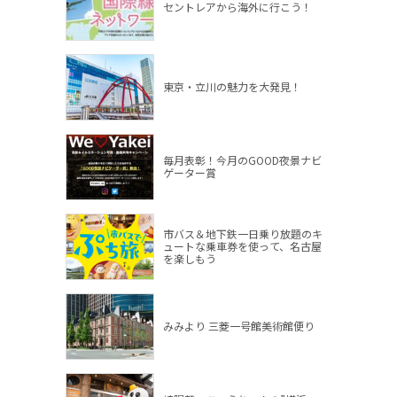
セントレアから海外に行こう！
東京・立川の魅力を大発見！
毎月表彰！今月のGOOD夜景ナビ
ゲーター賞
市バス＆地下鉄一日乗り放題のキ
ュートな乗車券を使って、名古屋
を楽しもう
みみより 三菱一号館美術館便り