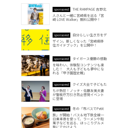
THE RAMPAGE 吉野北
sponsored
人さんと一緒に宮崎県を巡る「宮
崎 LOVE Walker」無料公開中！
自分らしい生き方をデ
sponsored
ザイン。新しくなった「宮崎県移
住ガイドブック」を公開中！
タイガース優勝の感動
sponsored
を味わい、体験型コンテンツも楽
しむ！ 大人も子どもも夢中にな
れる「甲子園歴史館」
クイズ大会で子どもた
sponsored
ちが熱狂！ノッチ・佐藤友美夫妻
が警視庁万引き防止啓発イベント
に登場
冬の「市バスでPetit
sponsored
旅」が開始！バス＆地下鉄全線一
日乗車券を使って、ラーメンや和
菓子などを巡る、ほっこりグルメ
旅にでかけよう