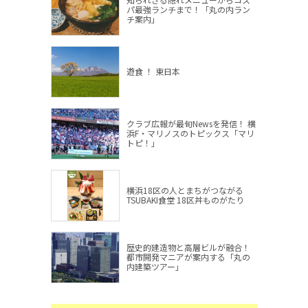
パ最強ランチまで！「丸の内ラン
チ案内」
遊食 ！ 東日本
クラブ広報が最旬Newsを発信！ 横
浜F・マリノスのトピックス「マリ
トピ！」
横浜18区の人とまちがつながる
TSUBAKI食堂 18区丼ものがたり
歴史的建造物と高層ビルが融合！
都市開発マニアが案内する「丸の
内建築ツアー」