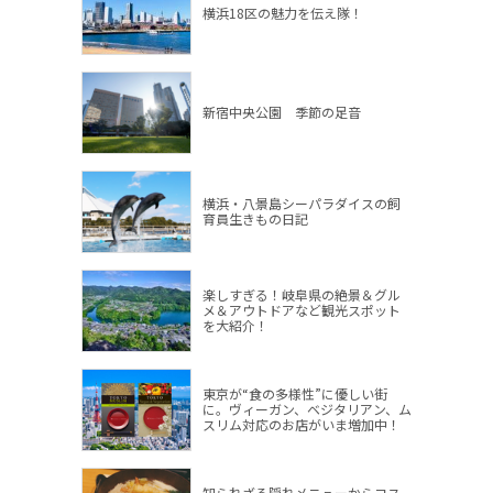
横浜18区の魅力を伝え隊！
新宿中央公園 季節の足音
横浜・八景島シーパラダイスの飼
育員生きもの日記
楽しすぎる！岐阜県の絶景＆グル
メ＆アウトドアなど観光スポット
を大紹介！
東京が“食の多様性”に優しい街
に。ヴィーガン、ベジタリアン、ム
スリム対応のお店がいま増加中！
知られざる隠れメニューからコス