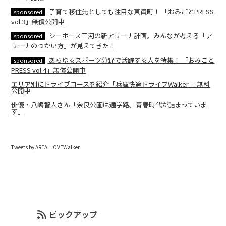
子育て移住先としても注目な東員町！ 「おみごとPRESS
sponsored
vol.3」無償公開中
シーホース三河の新アリーナ計画。みんなが考える「ア
sponsored
リーナのつかい方」が見えてきた！
あらゆるスポーツ分野で活躍する人を特集！ 「おみごと
sponsored
PRESS vol.4」無償公開中
エリア別にドライブコースを紹介「兵庫快適ドライブWalker」 無料
公開中
俳優・八嶋智人さん「奈良公園は通学路。青春時代が詰まっていま
す」
Tweets by AREA_LOVEWalker
ピックアップ