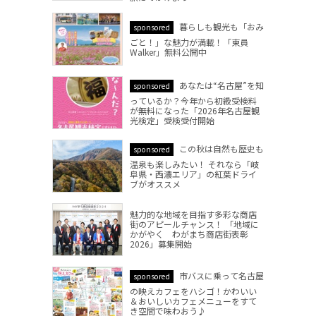
暮らしも観光も「おみ
sponsored
ごと！」な魅力が満載！「東員
Walker」無料公開中
あなたは“名古屋”を知
sponsored
っているか？今年から初級受検料
が無料になった「2026年名古屋観
光検定」受検受付開始
この秋は自然も歴史も
sponsored
温泉も楽しみたい！ それなら「岐
阜県・西濃エリア」の紅葉ドライ
ブがオススメ
魅力的な地域を目指す多彩な商店
街のアピールチャンス！ 「地域に
かがやく わがまち商店街表彰
2026」募集開始
市バスに乗って名古屋
sponsored
の映えカフェをハシゴ！かわいい
＆おいしいカフェメニューをすて
き空間で味わおう♪