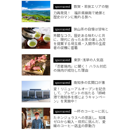
敦賀・若狭エリアの魅
sponsored
力再発見！ 福井県嶺南で絶景と
歴史ロマンに触れる旅へ
狭山茶の自慢は甘味と
sponsored
芳醇なコク。歴史ある味わいと共
に、現代に合ったお茶の楽しみ方
を提案する埼玉県・入間市の生産
者の収穫に密着
東京･浅草の人気店
sponsored
「忍者焼肉」に聞く！ ハラル対応
の焼肉が成功した理由
南知多の玄関口が激
sponsored
変！リニューアルオープンを記念
して、プレゼントの当たる「師崎
港で南知多を感じようキャンペー
ン」を実施中！
一杯のコーヒーに託し
sponsored
たホンジュラスへの恩返し。知識
ゼロから輸入・焙煎に挑んだ、愛
媛のコーヒー店主の原動力