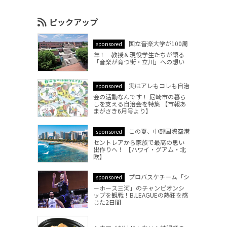
ピックアップ
国立音楽大学が100周
sponsored
年！ 教授＆現役学生たちが語る
「音楽が育つ街・立川」への想い
実はアレもコレも自治
sponsored
会の活動なんです！ 尼崎市の暮ら
しを支える自治会を特集 【市報あ
まがさき6月号より】
この夏、中部国際空港
sponsored
セントレアから家族で最高の思い
出作りへ！ 【ハワイ・グアム・北
欧】
プロバスケチーム「シ
sponsored
ーホース三河」のチャンピオンシ
ップを観戦！B.LEAGUEの熱狂を感
じた2日間