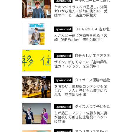
一杯のコーヒーに託し
sponsored
たホンジュラスへの恩返し。知識
ゼロから輸入・焙煎に挑んだ、愛
媛のコーヒー店主の原動力
THE RAMPAGE 吉野北
sponsored
人さんと一緒に宮崎県を巡る「宮
崎 LOVE Walker」無料公開中！
自分らしい生き方をデ
sponsored
ザイン。新しくなった「宮崎県移
住ガイドブック」を公開中！
タイガース優勝の感動
sponsored
を味わい、体験型コンテンツも楽
しむ！ 大人も子どもも夢中にな
れる「甲子園歴史館」
クイズ大会で子どもた
sponsored
ちが熱狂！ノッチ・佐藤友美夫妻
が警視庁万引き防止啓発イベント
に登場
冬の「市バスでPetit
sponsored