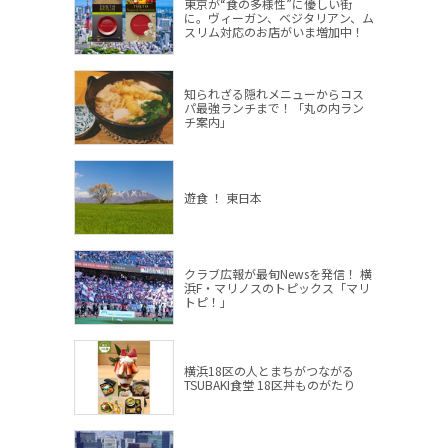
東京が“食の多様性”に優しい街
に。ヴィーガン、ベジタリアン、ム
スリム対応のお店がいま増加中！
知られざる隠れメニューからコス
パ最強ランチまで！「丸の内ラン
チ案内」
遊食 ！ 東日本
クラブ広報が最旬Newsを発信！ 横
浜F・マリノスのトピックス「マリ
トピ！」
横浜18区の人とまちがつながる
TSUBAKI食堂 18区丼ものがたり