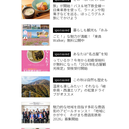
旅」が開始！バス＆地下鉄全線一
日乗車券を使って、ラーメンや和
菓子などを巡る、ほっこりグルメ
旅にでかけよう
暮らしも観光も「おみ
sponsored
ごと！」な魅力が満載！「東員
Walker」無料公開中
あなたは“名古屋”を知
sponsored
っているか？今年から初級受検料
が無料になった「2026年名古屋観
光検定」受検受付開始
この秋は自然も歴史も
sponsored
温泉も楽しみたい！ それなら「岐
阜県・西濃エリア」の紅葉ドライ
ブがオススメ
魅力的な地域を目指す多彩な商店
街のアピールチャンス！ 「地域に
かがやく わがまち商店街表彰
2026」募集開始