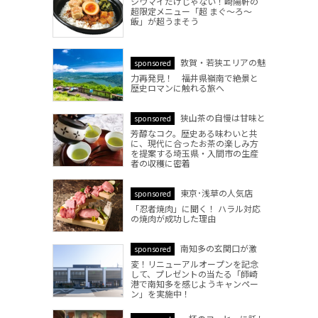
シウマイだけじゃない！崎陽軒の
超限定メニュー「超 まぐ～ろ～
飯」が超うまそう
敦賀・若狭エリアの魅
sponsored
力再発見！ 福井県嶺南で絶景と
歴史ロマンに触れる旅へ
狭山茶の自慢は甘味と
sponsored
芳醇なコク。歴史ある味わいと共
に、現代に合ったお茶の楽しみ方
を提案する埼玉県・入間市の生産
者の収穫に密着
東京･浅草の人気店
sponsored
「忍者焼肉」に聞く！ ハラル対応
の焼肉が成功した理由
南知多の玄関口が激
sponsored
変！リニューアルオープンを記念
して、プレゼントの当たる「師崎
港で南知多を感じようキャンペー
ン」を実施中！