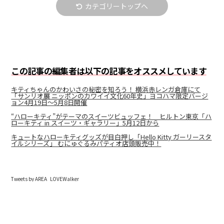
カテゴリートップへ
この記事の編集者は以下の記事をオススメしています
キティちゃんのかわいさの秘密を知ろう！ 横浜赤レンガ倉庫にて
「サンリオ展 ニッポンのカワイイ文化60年史」ヨコハマ限定バージ
ョン4月19日～5月8日開催
“ハローキティ”がテーマのスイーツビュッフェ！ ヒルトン東京「ハ
ローキティ in スイーツ・ギャラリー」5月12日から
キュートなハローキティグッズが目白押し「Hello Kitty ガーリースタ
イルシリーズ」 むにゅぐるみパティオ店頭販売中！
Tweets by AREA_LOVEWalker