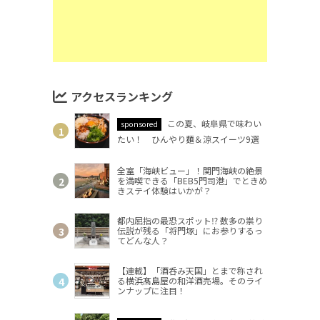
アクセスランキング
この夏、岐阜県で味わい
sponsored
たい！ ひんやり麺＆涼スイーツ9選
全室「海峡ビュー」！関門海峡の絶景
を満喫できる「BEB5門司港」でときめ
きステイ体験はいかが？
都内屈指の最恐スポット⁉ 数多の祟り
伝説が残る「将門塚」にお参りするっ
てどんな人？
【連載】「酒呑み天国」とまで称され
る横浜髙島屋の和洋酒売場。そのライ
ンナップに注目！