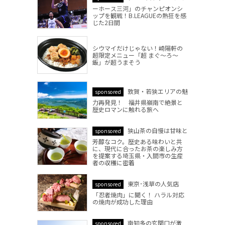
ーホース三河」のチャンピオンシ
ップを観戦！B.LEAGUEの熱狂を感
じた2日間
シウマイだけじゃない！崎陽軒の
超限定メニュー「超 まぐ～ろ～
飯」が超うまそう
敦賀・若狭エリアの魅
sponsored
力再発見！ 福井県嶺南で絶景と
歴史ロマンに触れる旅へ
狭山茶の自慢は甘味と
sponsored
芳醇なコク。歴史ある味わいと共
に、現代に合ったお茶の楽しみ方
を提案する埼玉県・入間市の生産
者の収穫に密着
東京･浅草の人気店
sponsored
「忍者焼肉」に聞く！ ハラル対応
の焼肉が成功した理由
南知多の玄関口が激
sponsored