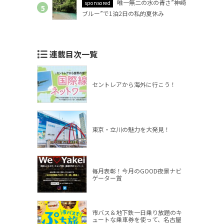
唯一無二の水の青さ”神崎
sponsored
ブルー”で1泊2日の私的夏休み
連載目次一覧
セントレアから海外に行こう！
東京・立川の魅力を大発見！
毎月表彰！今月のGOOD夜景ナビ
ゲーター賞
市バス＆地下鉄一日乗り放題のキ
ュートな乗車券を使って、名古屋