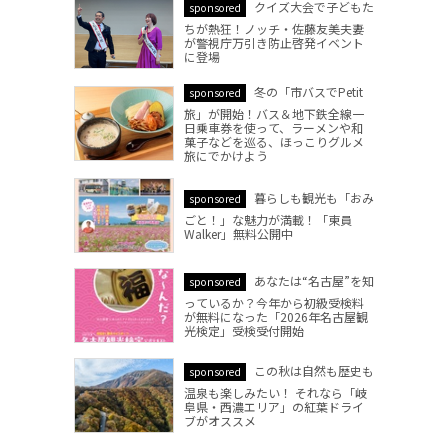
クイズ大会で子どもた
sponsored
ちが熱狂！ノッチ・佐藤友美夫妻
が警視庁万引き防止啓発イベント
に登場
冬の「市バスでPetit
sponsored
旅」が開始！バス＆地下鉄全線一
日乗車券を使って、ラーメンや和
菓子などを巡る、ほっこりグルメ
旅にでかけよう
暮らしも観光も「おみ
sponsored
ごと！」な魅力が満載！「東員
Walker」無料公開中
あなたは“名古屋”を知
sponsored
っているか？今年から初級受検料
が無料になった「2026年名古屋観
光検定」受検受付開始
この秋は自然も歴史も
sponsored
温泉も楽しみたい！ それなら「岐
阜県・西濃エリア」の紅葉ドライ
ブがオススメ