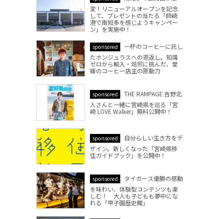
変！リニューアルオープンを記念
して、プレゼントの当たる「師崎
港で南知多を感じようキャンペー
ン」を実施中！
一杯のコーヒーに託し
sponsored
たホンジュラスへの恩返し。知識
ゼロから輸入・焙煎に挑んだ、愛
媛のコーヒー店主の原動力
THE RAMPAGE 吉野北
sponsored
人さんと一緒に宮崎県を巡る「宮
崎 LOVE Walker」無料公開中！
自分らしい生き方をデ
sponsored
ザイン。新しくなった「宮崎県移
住ガイドブック」を公開中！
タイガース優勝の感動
sponsored
を味わい、体験型コンテンツも楽
しむ！ 大人も子どもも夢中にな
れる「甲子園歴史館」