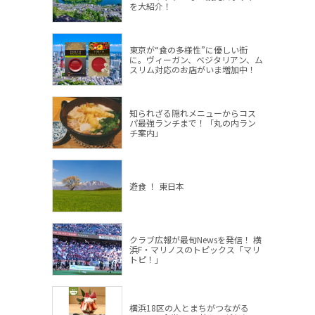
を大紹介！
東京が“食の多様性”に優しい街
に。ヴィーガン、ベジタリアン、ム
スリム対応のお店がいま増加中！
知られざる隠れメニューからコス
パ最強ランチまで！「丸の内ラン
チ案内」
遊食 ！ 東日本
クラブ広報が最旬Newsを発信！ 横
浜F・マリノスのトピックス「マリ
トピ！」
横浜18区の人とまちがつながる