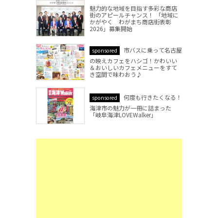
魅力的な地域を目指す多彩な商店
街のアピールチャンス！ 「地域に
かがやく わがまち商店街表彰
2026」募集開始
市バスに乗って名古屋
sponsored
の映えカフェをハシゴ！かわいい
＆おいしいカフェメニューをすて
き空間で味わおう♪
何度も行きたくなる！
sponsored
海津市の魅力が一冊に詰まった
「岐阜海津LOVEWalker」