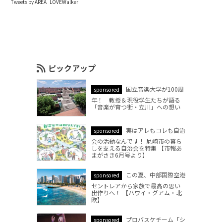
Tweets by AREA_LOVEWalker
ピックアップ
国立音楽大学が100周
sponsored
年！ 教授＆現役学生たちが語る
「音楽が育つ街・立川」への想い
実はアレもコレも自治
sponsored
会の活動なんです！ 尼崎市の暮ら
しを支える自治会を特集 【市報あ
まがさき6月号より】
この夏、中部国際空港
sponsored
セントレアから家族で最高の思い
出作りへ！ 【ハワイ・グアム・北
欧】
プロバスケチーム「シ
sponsored