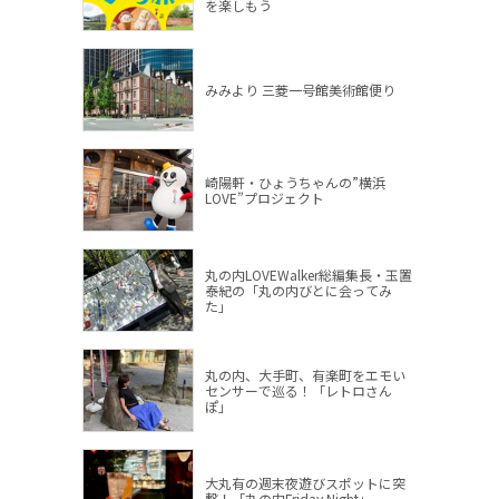
を楽しもう
みみより 三菱一号館美術館便り
崎陽軒・ひょうちゃんの”横浜
LOVE”プロジェクト
丸の内LOVEWalker総編集長・玉置
泰紀の「丸の内びとに会ってみ
た」
丸の内、大手町、有楽町をエモい
センサーで巡る！「レトロさん
ぽ」
大丸有の週末夜遊びスポットに突
撃！「丸の内Friday Night」