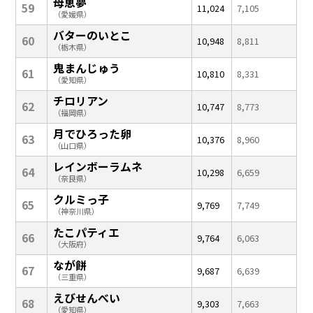
母恵夢
59
11,024
7,105
（愛媛県）
バターのいとこ
60
10,948
8,811
（栃木県）
鬼まんじゅう
61
10,810
8,331
（愛知県）
チロリアン
62
10,747
8,773
（福岡県）
月でひろった卵
63
10,376
8,960
（山口県）
レインボーラムネ
64
10,298
6,659
（奈良県）
クルミっ子
65
9,769
7,749
（神奈川県）
たこパティエ
66
9,764
6,063
（大阪府）
なが餅
67
9,687
6,639
（三重県）
えびせんべい
68
9,303
7,663
（愛知県）