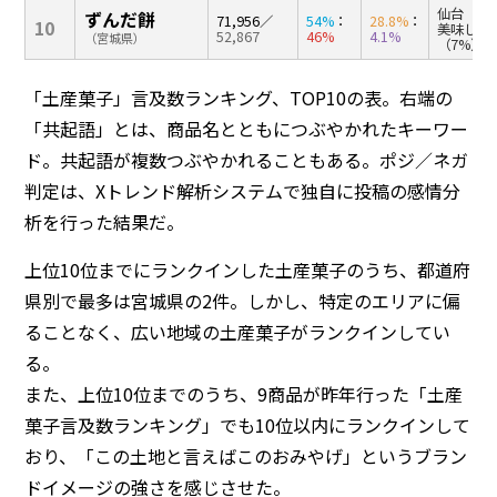
仙台（16
ずんだ餅
71,956
／
54%
：
28.8%
：
10
美味しい
52,867
46%
4.1%
（宮城県）
（7%）
「土産菓子」言及数ランキング、TOP10の表。右端の
「共起語」とは、商品名とともにつぶやかれたキーワー
ド。共起語が複数つぶやかれることもある。ポジ／ネガ
判定は、Xトレンド解析システムで独自に投稿の感情分
析を行った結果だ。
上位10位までにランクインした土産菓子のうち、都道府
県別で最多は宮城県の2件。しかし、特定のエリアに偏
ることなく、広い地域の土産菓子がランクインしてい
る。
また、上位10位までのうち、9商品が昨年行った「土産
菓子言及数ランキング」でも10位以内にランクインして
おり、「この土地と言えばこのおみやげ」というブラン
ドイメージの強さを感じさせた。