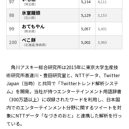
97
5,134
4,111
（埼玉県）
氷室饅頭
98
5,129
3,153
（石川県）
おてもやん
99
5,057
3,431
（熊本県）
べこ餅
100
5,002
3,963
（北海道/青森県）
角川アスキー総合研究所は2015年に東京大学生産技
術研究所喜連川・豊田研究室と、NTTデータ、Twitter
Japan（当時）と共同で「Twitterトレンド解析システ
ム」を開発。当社が持つエンターテインメント用語辞書
（300万語以上）に収録されたワードを利用し、日本国
内でのエンターテインメント分野に関するツイートを対
象にNTTデータ「なづきのおと」と連携した解析を行っ
ている。