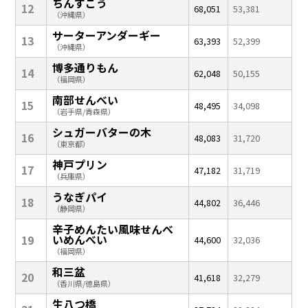
ちんすこう
12
68,051
53,381
（沖縄県）
サーターアンダーギー
13
63,393
52,399
（沖縄県）
博多通りもん
14
62,048
50,155
（福岡県）
南部せんべい
15
48,495
34,098
（岩手県/青森県）
シュガーバターの木
16
48,083
31,720
（東京都）
神戸プリン
17
47,182
31,719
（兵庫県）
うなぎパイ
18
44,802
36,446
（静岡県）
辛子めんたい風味せんべ
いめんべい
19
44,600
32,036
（福岡県）
和三盆
20
41,618
32,279
（香川県/徳島県）
生八つ橋