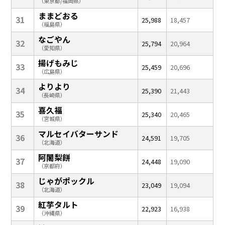
（東京都/福岡県）
ままどおる
31
25,988
18,457
（福島県）
なごやん
32
25,794
20,964
（愛知県）
揚げもみじ
33
25,459
20,696
（広島県）
よりより
34
25,390
21,443
（長崎県）
喜久福
35
25,340
20,465
（宮城県）
マルセイバターサンド
36
24,591
19,705
（北海道）
阿闍梨餅
37
24,448
19,090
（京都府）
じゃがポックル
38
23,049
19,094
（北海道）
紅芋タルト
39
22,923
16,938
（沖縄県）