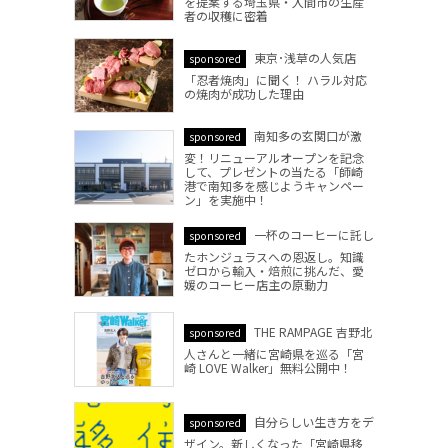
を提案する埼玉県・入間市の生産
者の収穫に密着
東京･浅草の人気店
sponsored
「忍者焼肉」に聞く！ ハラル対応
の焼肉が成功した理由
南知多の玄関口が激
sponsored
変！リニューアルオープンを記念
して、プレゼントの当たる「師崎
港で南知多を感じようキャンペー
ン」を実施中！
一杯のコーヒーに託し
sponsored
たホンジュラスへの恩返し。知識
ゼロから輸入・焙煎に挑んだ、愛
媛のコーヒー店主の原動力
THE RAMPAGE 吉野北
sponsored
人さんと一緒に宮崎県を巡る「宮
崎 LOVE Walker」無料公開中！
自分らしい生き方をデ
sponsored
ザイン。新しくなった「宮崎県移