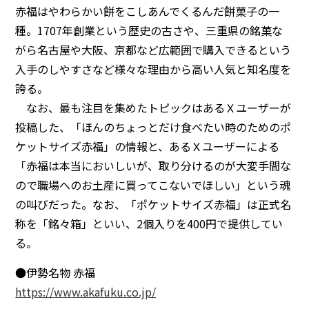
赤福はやわらかい餅をこしあんでくるんだ餅菓子の一
種。1707年創業という歴史の古さや、三重県の銘菓な
がら名古屋や大阪、京都など広範囲で購入できるという
入手のしやすさなど様々な理由から高い人気と知名度を
誇る。
なお、最も注目を集めたトピックはあるＸユーザーが
投稿した、「ほんのちょっとだけ食べたい時のためのポ
ケットサイズ赤福」の情報と、あるＸユーザーによる
「赤福は本当においしいが、取り分けるのが大変手間な
ので職場へのお土産に買ってこないでほしい」という魂
の叫びだった。なお、「ポケットサイズ赤福」は正式名
称を「銘々箱」といい、2個入りを400円で提供してい
る。
●伊勢名物 赤福
https://www.akafuku.co.jp/