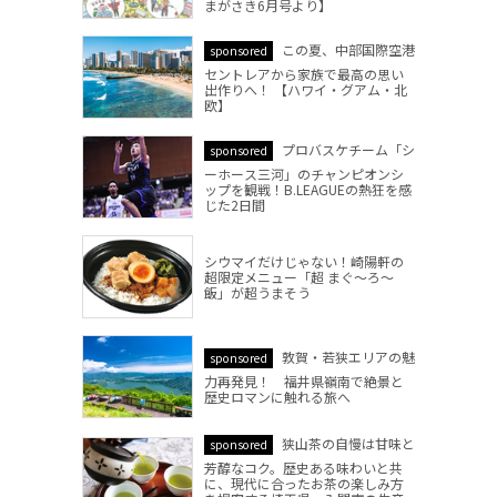
まがさき6月号より】
この夏、中部国際空港
sponsored
セントレアから家族で最高の思い
出作りへ！ 【ハワイ・グアム・北
欧】
プロバスケチーム「シ
sponsored
ーホース三河」のチャンピオンシ
ップを観戦！B.LEAGUEの熱狂を感
じた2日間
シウマイだけじゃない！崎陽軒の
超限定メニュー「超 まぐ～ろ～
飯」が超うまそう
敦賀・若狭エリアの魅
sponsored
力再発見！ 福井県嶺南で絶景と
歴史ロマンに触れる旅へ
狭山茶の自慢は甘味と
sponsored
芳醇なコク。歴史ある味わいと共
に、現代に合ったお茶の楽しみ方