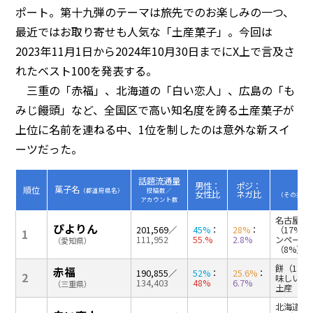
ポート。第十九弾のテーマは旅先でのお楽しみの一つ、
最近ではお取り寄せも人気な「土産菓子」。今回は
2023年11月1日から2024年10月30日までにX上で言及さ
れたベスト100を発表する。
三重の「赤福」、北海道の「白い恋人」、広島の「も
みじ饅頭」など、全国区で高い知名度を誇る土産菓子が
上位に名前を連ねる中、1位を制したのは意外な新スイ
ーツだった。
話題流通量
男性：
ポジ：
菓子名
順位
（都道府県名）
投稿数／
女性比
ネガ比
（その共起
アカウント数
名古屋(2
ぴよりん
201,569
／
45%
：
28%
：
（17%）
1
111,952
55.%
2.8%
ンペーン
（愛知県）
（8%）
餅（12%
赤福
190,855
／
52%
：
25.6%
：
2
味しい（
134,403
48%
6.7%
（三重県）
土産（7
北海道（