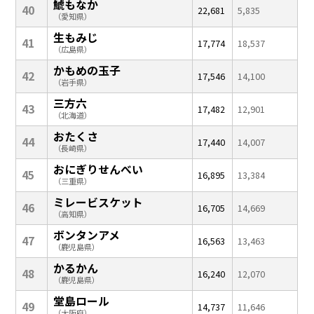
鯱もなか
40
22,681
5,835
（愛知県）
生もみじ
41
17,774
18,537
（広島県）
かもめの玉子
42
17,546
14,100
（岩手県）
三方六
43
17,482
12,901
（北海道）
おたくさ
44
17,440
14,007
（長崎県）
おにぎりせんべい
45
16,895
13,384
（三重県）
ミレービスケット
46
16,705
14,669
（高知県）
ボンタンアメ
47
16,563
13,463
（鹿児島県）
かるかん
48
16,240
12,070
（鹿児島県）
堂島ロール
49
14,737
11,646
（大阪府）