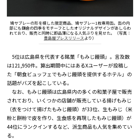
鳩サブレーの形を模した限定商品、鳩サブレー1枚専用缶。缶の内
部にも鎌倉の四季をモチーフとしたオリジナルデザインがあしらわ
れており、販売と同時に即品薄になる人気ぶりを見せた。（写真：
豊島屋プレスリリース
より）
5位は広島県を代表する銘菓「もみじ饅頭」。言及数
は121,950件。算出期間中にはあるXユーザーが投稿し
た「朝食ビュッフェでもみじ饅頭を提供するホテル」の
話題がバズを起こしている。
なお、もみじ饅頭は広島県内の多くの和菓子屋で販売
されており、いくつかの店舗が販売している揚げもみじ
（衣をつけて揚げたもみじ饅頭）が33位、生もみじ（米
粉と餅粉で皮を作り、生食感を再現したもみじ饅頭）が
44位にランクインするなど、派生商品も人気を集めてい
る。