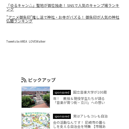
「ゆるキャン△」聖地が首位独走！ SNSで人気のキャンプ場ランキ
ング
"アニメ御朱印"推し活で神社・お寺がバズる！ 御朱印が人気の神社
仏閣ランキング
Tweets by AREA_LOVEWalker
ピックアップ
国立音楽大学が100周
sponsored
年！ 教授＆現役学生たちが語る
「音楽が育つ街・立川」への想い
実はアレもコレも自治
sponsored
会の活動なんです！ 尼崎市の暮ら
しを支える自治会を特集 【市報あ