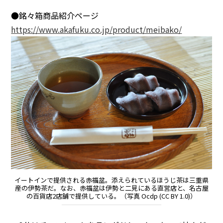
●銘々箱商品紹介ページ
https://www.akafuku.co.jp/product/meibako/
イートインで提供される赤福盆。添えられているほうじ茶は三重県
産の伊勢茶だ。なお、赤福盆は伊勢と二見にある直営店と、名古屋
の百貨店2店舗で提供している。（写真 Ocdp (CC BY 1.0)）