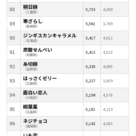
朔日餅
88
5,733
4,000
（三重県）
寒ざらし
89
5,561
3,769
（長崎県）
ジンギスカンキャラメル
90
5,417
4,612
（北海道）
炭酸せんべい
91
5,413
4,523
（兵庫県）
糸切餅
92
5,338
4,685
（滋賀県）
はっさくゼリー
93
5,227
3,859
（広島県）
面白い恋人
94
5,194
4,578
（大阪府）
桐葉菓
95
5,181
4,219
（広島県）
ネジチョコ
96
5,142
4,083
（福岡県）
いも恋