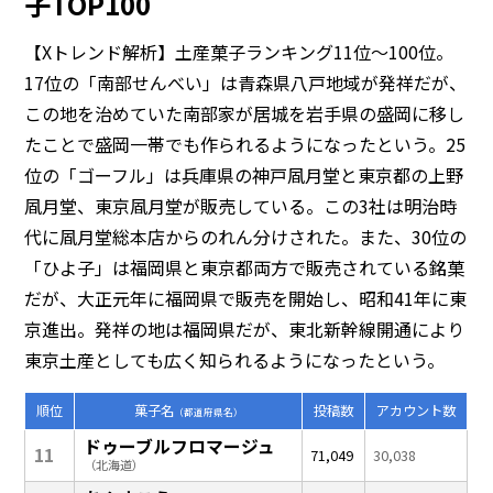
子TOP100
【Xトレンド解析】土産菓子ランキング11位～100位。
17位の「南部せんべい」は青森県八戸地域が発祥だが、
この地を治めていた南部家が居城を岩手県の盛岡に移し
たことで盛岡一帯でも作られるようになったという。25
位の「ゴーフル」は兵庫県の神戸凮月堂と東京都の上野
凮月堂、東京凮月堂が販売している。この3社は明治時
代に凮月堂総本店からのれん分けされた。また、30位の
「ひよ子」は福岡県と東京都両方で販売されている銘菓
だが、大正元年に福岡県で販売を開始し、昭和41年に東
京進出。発祥の地は福岡県だが、東北新幹線開通により
東京土産としても広く知られるようになったという。
順位
菓子名
投稿数
アカウント数
（都道府県名）
ドゥーブルフロマージュ
11
71,049
30,038
（北海道）