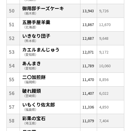
御用邸チーズケーキ
50
13,943
9,726
（栃木県）
五勝手屋羊羹
51
13,867
12,670
（北海道）
いきなり団子
52
12,687
9,648
（熊本県）
カエルまんじゅう
53
12,071
9,172
（愛知県）
あんまき
54
11,789
10,060
（愛知県）
二〇加煎餅
55
11,470
8,856
（福岡県）
破れ饅頭
56
11,407
6,022
（宮崎県）
いもくり佐太郎
57
11,336
4,850
（福島県）
彩果の宝石
58
11,079
7,404
（埼玉県）