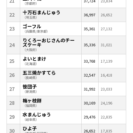
21
37,724
23,834
（京都府）
十万石まんじゅう
22
36,997
26,652
（埼玉県）
ゴーフル
23
35,361
27,132
（兵庫県/東京都）
りくろーおじさんのチー
ズケーキ
24
35,336
31,021
（大阪府）
よいとまけ
25
33,768
17,139
（北海道）
五三焼かすてら
26
32,547
16,418
（長崎県）
笹団子
27
31,992
23,033
（新潟県）
梅ヶ枝餅
28
30,169
24,196
（福岡県）
水まんじゅう
29
29,476
22,835
（岐阜県）
ひよ子
30
26,652
17,835