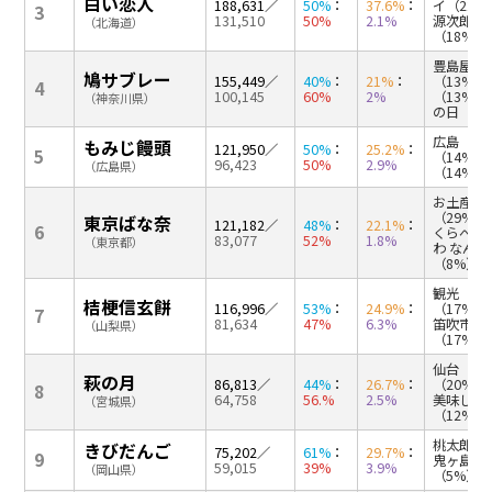
白い恋人
188,631
／
50%
：
37.6%
：
イ（22%
3
131,510
50%
2.1%
源次郎（
（北海道）
（18%）
豊島屋（
鳩サブレー
155,449
／
40%
：
21%
：
（13%
4
100,145
60%
2%
（13%）
（神奈川県）
の日（10
広島（3
もみじ饅頭
121,950
／
50%
：
25.2%
：
5
（14%）
96,423
50%
2.9%
（広島県）
（14%）
お土産（
（29%）
東京ばな奈
121,182
／
48%
：
22.1%
：
6
くらべて
83,077
52%
1.8%
（東京都）
わ なん
（8%）
観光 （1
桔梗信玄餅
116,996
／
53%
：
24.9%
：
（17%）
7
81,634
47%
6.3%
笛吹市（
（山梨県）
（17%）
仙台（3
萩の月
86,813
／
44%
：
26.7%
：
（20%）
8
64,758
56.%
2.5%
美味しい
（宮城県）
（12%）
桃太郎（2
きびだんご
75,202
／
61%
：
29.7%
：
9
鬼ヶ島（
59,015
39%
3.9%
（岡山県）
（5%）