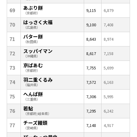
あぶり餅
69
9,115
6,879
（京都府）
はっさく大福
70
9,100
7,408
（広島県）
バター餅
71
8,643
8,974
（秋田県）
スッパイマン
72
8,617
7,158
（沖縄県）
京ばあむ
73
7,755
5,699
（京都府）
羽二重くるみ
74
7,572
6,163
（福井県）
へんば餅
75
7,306
5,995
（三重県）
若鮎
76
7,295
6,242
（京都府/岐阜県）
チーズ饅頭
77
7,148
4,917
（宮崎県）