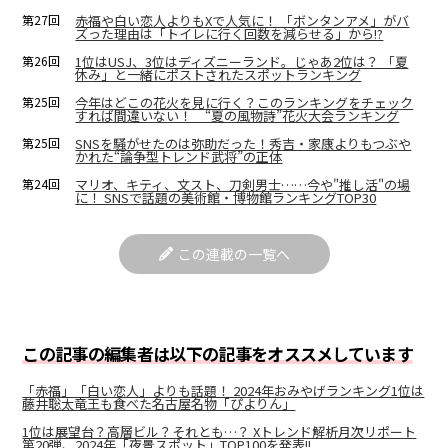
第27回
赤福や白い恋人よりもXで人気に！ 「ボンタンアメ」がバ
ズった理由は「トイレに行く回数を減らせる」から!?
第26回
1位はUSJ、3位はディズニーランド。じゃあ2位は？ 「夏
休み」と一緒にポストされたスポットランキング
第25回
今年はどこの花火を見に行く？このランキングをチェック
すれば間違いない！ “夏の風物詩”花火大会ランキング
第25回
SNSを騒がせたのは弥助だった！秀吉・家康よりもつぶや
かれた“論争型トレンド武将”の正体
第24回
マリオ、キティ、文スト、刀剣男士……今や"推し活"の場
に！ SNSで話題の美術館・博物館ランキングTOP30
この連載の一覧へ
この記事の編集者は以下の記事をオススメしています
「赤福」「白い恋人」よりも話題！ 2024年おみやげランキング1位は
藤井聡太竜王も食べた名古屋名物「ぴよりん」
1位は展望台？高層ビル？それとも…？ Xトレンド解析月次リポート
第20弾、2024年「夜景スポット」TOP100を発表!!