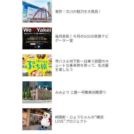
東京・立川の魅力を大発見！
毎月表彰！今月のGOOD夜景ナビ
ゲーター賞
市バス＆地下鉄一日乗り放題のキ
ュートな乗車券を使って、名古屋
を楽しもう
みみより 三菱一号館美術館便り
崎陽軒・ひょうちゃんの”横浜
LOVE”プロジェクト