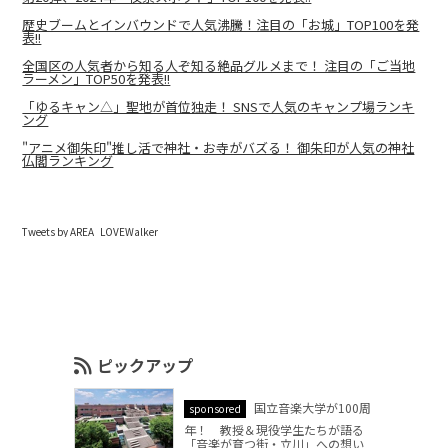
歴史ブームとインバウンドで人気沸騰！注目の「お城」TOP100を発
表!!
全国区の人気者から知る人ぞ知る絶品グルメまで！ 注目の「ご当地
ラーメン」TOP50を発表!!
「ゆるキャン△」聖地が首位独走！ SNSで人気のキャンプ場ランキ
ング
"アニメ御朱印"推し活で神社・お寺がバズる！ 御朱印が人気の神社
仏閣ランキング
Tweets by AREA_LOVEWalker
ピックアップ
国立音楽大学が100周
sponsored
年！ 教授＆現役学生たちが語る
「音楽が育つ街・立川」への想い