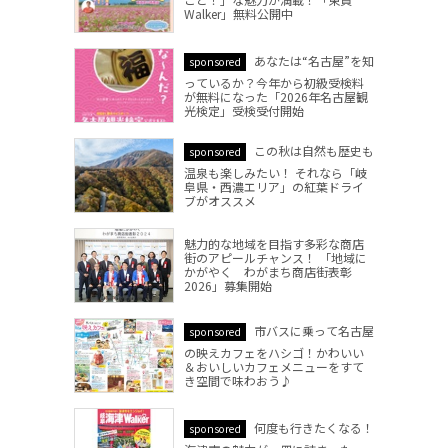
Walker」無料公開中
あなたは“名古屋”を知
sponsored
っているか？今年から初級受検料
が無料になった「2026年名古屋観
光検定」受検受付開始
この秋は自然も歴史も
sponsored
温泉も楽しみたい！ それなら「岐
阜県・西濃エリア」の紅葉ドライ
ブがオススメ
魅力的な地域を目指す多彩な商店
街のアピールチャンス！ 「地域に
かがやく わがまち商店街表彰
2026」募集開始
市バスに乗って名古屋
sponsored
の映えカフェをハシゴ！かわいい
＆おいしいカフェメニューをすて
き空間で味わおう♪
何度も行きたくなる！
sponsored