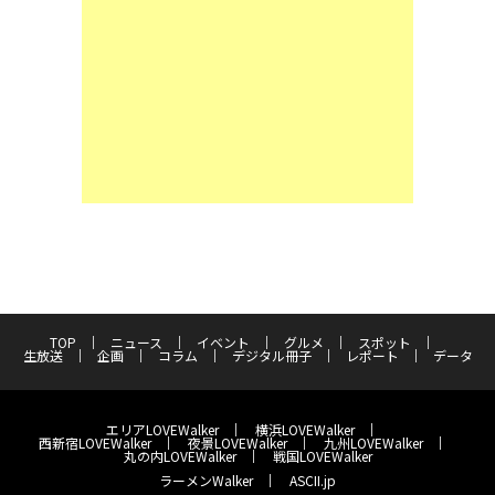
TOP
ニュース
イベント
グルメ
スポット
生放送
企画
コラム
デジタル冊子
レポート
データ
エリアLOVEWalker
横浜LOVEWalker
西新宿LOVEWalker
夜景LOVEWalker
九州LOVEWalker
丸の内LOVEWalker
戦国LOVEWalker
ラーメンWalker
ASCII.jp