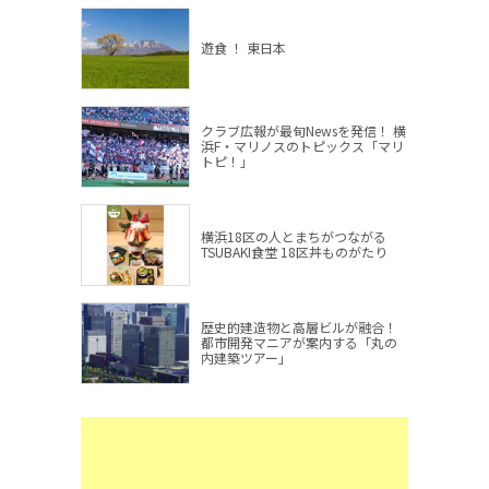
遊食 ！ 東日本
クラブ広報が最旬Newsを発信！ 横
浜F・マリノスのトピックス「マリ
トピ！」
横浜18区の人とまちがつながる
TSUBAKI食堂 18区丼ものがたり
歴史的建造物と高層ビルが融合！
都市開発マニアが案内する「丸の
内建築ツアー」