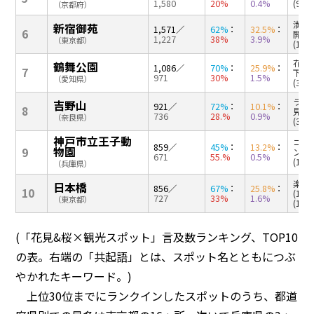
1,580
20%
0.4%
(92
（京都府）
満開(
新宿御苑
1,571
／
62%
：
32.5%
：
6
開花(
1,227
38%
3.9%
（東京都）
(19%
花見(
鶴舞公園
1,086
／
70%
：
25.9%
：
7
下で
971
30%
1.5%
（愛知県）
(30
ランチ
吉野山
921
／
72%
：
10.1%
：
8
見(3
736
28.%
0.9%
（奈良県）
(35%
神戸市立王子動
コアラ
859
／
45%
：
13.2%
：
物園
9
ン(1
671
55.%
0.5%
(11%
（兵庫県）
楽しみ
日本橋
856
／
67%
：
25.8%
：
10
(15
727
33%
1.6%
（東京都）
(13%
(「花見&桜×観光スポット」言及数ランキング、TOP10
の表。右端の「共起語」とは、スポット名とともにつぶ
やかれたキーワード。)
上位30位までにランクインしたスポットのうち、都道