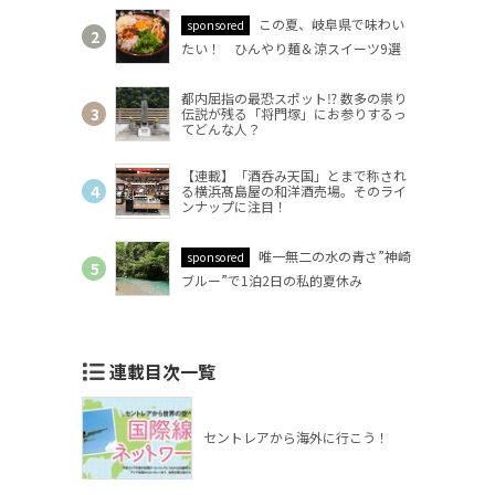
この夏、岐阜県で味わい
sponsored
たい！ ひんやり麺＆涼スイーツ9選
都内屈指の最恐スポット⁉ 数多の祟り
伝説が残る「将門塚」にお参りするっ
てどんな人？
【連載】「酒呑み天国」とまで称され
る横浜髙島屋の和洋酒売場。そのライ
ンナップに注目！
唯一無二の水の青さ”神崎
sponsored
ブルー”で1泊2日の私的夏休み
連載目次一覧
セントレアから海外に行こう！