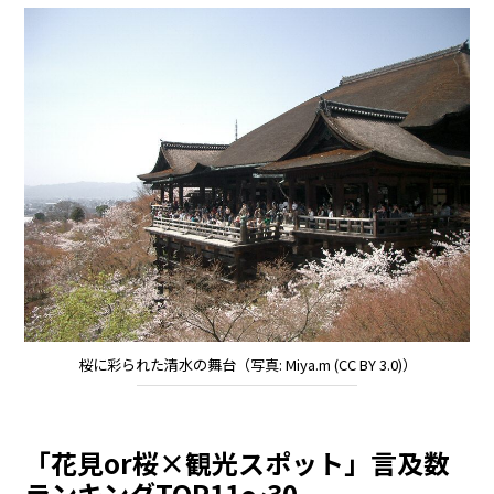
桜に彩られた清水の舞台（写真: Miya.m (CC BY 3.0)）
「花見or桜×観光スポット」言及数
ランキングTOP11～30