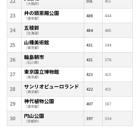
22
501
451
（大阪府）
井の頭恩賜公園
23
486
444
（東京都）
五稜郭
24
484
465
（北海道）
山種美術館
25
431
344
（東京都）
輪島朝市
26
431
376
（石川県）
東京国立博物館
27
423
415
（東京都）
サンリオピューロランド
28
422
415
（東京都）
神代植物公園
29
407
387
（東京都）
円山公園
30
397
334
（京都府）