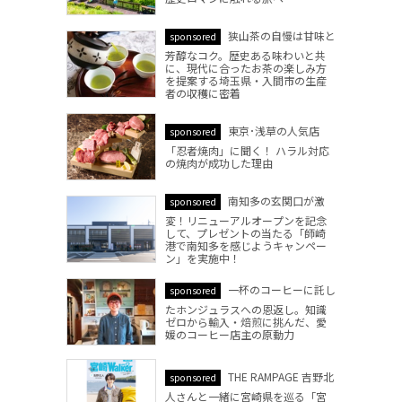
狭山茶の自慢は甘味と
sponsored
芳醇なコク。歴史ある味わいと共
に、現代に合ったお茶の楽しみ方
を提案する埼玉県・入間市の生産
者の収穫に密着
東京･浅草の人気店
sponsored
「忍者焼肉」に聞く！ ハラル対応
の焼肉が成功した理由
南知多の玄関口が激
sponsored
変！リニューアルオープンを記念
して、プレゼントの当たる「師崎
港で南知多を感じようキャンペー
ン」を実施中！
一杯のコーヒーに託し
sponsored
たホンジュラスへの恩返し。知識
ゼロから輸入・焙煎に挑んだ、愛
媛のコーヒー店主の原動力
THE RAMPAGE 吉野北
sponsored
人さんと一緒に宮崎県を巡る「宮