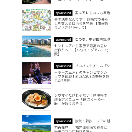
実はアレもコレも自治
sponsored
会の活動なんです！ 尼崎市の暮ら
しを支える自治会を特集 【市報あ
まがさき6月号より】
この夏、中部国際空港
sponsored
セントレアから家族で最高の思い
出作りへ！ 【ハワイ・グアム・北
欧】
プロバスケチーム「シ
sponsored
ーホース三河」のチャンピオンシ
ップを観戦！B.LEAGUEの熱狂を感
じた2日間
シウマイだけじゃない！崎陽軒の
超限定メニュー「超 まぐ～ろ～
飯」が超うまそう
敦賀・若狭エリアの魅
sponsored
力再発見！ 福井県嶺南で絶景と
歴史ロマンに触れる旅へ