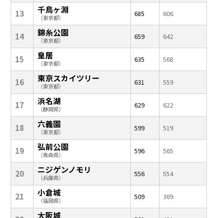
千鳥ヶ淵
13
685
606
（東京都）
錦糸公園
14
659
642
（東京都）
皇居
15
635
568
（東京都）
東京スカイツリー
16
631
559
（東京都）
浜名湖
17
629
622
（静岡県）
六義園
18
599
519
（東京都）
弘前公園
19
596
565
（青森県）
ニジゲンノモリ
20
556
554
（兵庫県）
小倉城
21
509
369
（福岡県）
大阪城