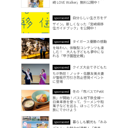
崎 LOVE Walker」無料公開中！
自分らしい生き方をデ
sponsored
ザイン。新しくなった「宮崎県移
住ガイドブック」を公開中！
タイガース優勝の感動
sponsored
を味わい、体験型コンテンツも楽
しむ！ 大人も子どもも夢中にな
れる「甲子園歴史館」
クイズ大会で子どもた
sponsored
ちが熱狂！ノッチ・佐藤友美夫妻
が警視庁万引き防止啓発イベント
に登場
冬の「市バスでPetit
sponsored
旅」が開始！バス＆地下鉄全線一
日乗車券を使って、ラーメンや和
菓子などを巡る、ほっこりグルメ
旅にでかけよう
暮らしも観光も「おみ
sponsored
ごと！」な魅力が満載！「東員