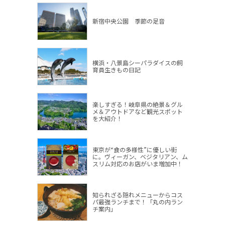
新宿中央公園 季節の足音
横浜・八景島シーパラダイスの飼
育員生きもの日記
楽しすぎる！岐阜県の絶景＆グル
メ＆アウトドアなど観光スポット
を大紹介！
東京が“食の多様性”に優しい街
に。ヴィーガン、ベジタリアン、ム
スリム対応のお店がいま増加中！
知られざる隠れメニューからコス
パ最強ランチまで！「丸の内ラン
チ案内」