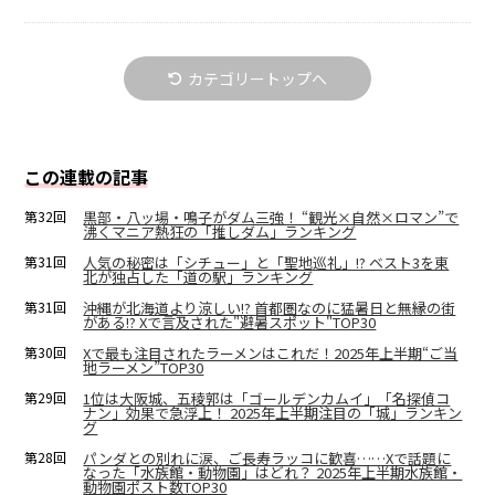
カテゴリートップへ
この連載の記事
第32回
黒部・八ッ場・鳴子がダム三強！ “観光×自然×ロマン”で
沸くマニア熱狂の「推しダム」ランキング
第31回
人気の秘密は「シチュー」と「聖地巡礼」!? ベスト3を東
北が独占した「道の駅」ランキング
第31回
沖縄が北海道より涼しい!? 首都圏なのに猛暑日と無縁の街
がある!? Xで言及された"避暑スポット"TOP30
第30回
Xで最も注目されたラーメンはこれだ！2025年上半期“ご当
地ラーメン”TOP30
第29回
1位は大阪城、五稜郭は「ゴールデンカムイ」「名探偵コ
ナン」効果で急浮上！ 2025年上半期注目の「城」ランキン
グ
第28回
パンダとの別れに涙、ご長寿ラッコに歓喜……Xで話題に
なった「水族館・動物園」はどれ？ 2025年上半期水族館・
動物園ポスト数TOP30