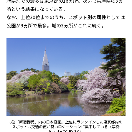
府県別での最多は東京都の16ヵ所。次いで兵庫県の3ヵ
所という結果になっている。
なお、上位30位までのうち、スポット別の属性としては
公園が9ヵ所で最多。城の3ヵ所がこれに続く。
6位「新宿御苑」内の日本庭園。上位にランクインした東京都内の
スポットは交通の便が良いロケーションに集中している（写真:
Kakidai CC-BY 3.0）