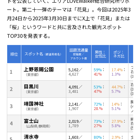
トを公表していく、エリアLOVEWalker総合研究所リポ
ート。第二十一弾のテーマは「花見」。今回は2025年3
月24日から2025年3月30日までにX上で「花見」または
「桜」というワードと共に言及された観光スポット
TOP30を発表する。
話題流通量
男性：
ポジ：
スポット名
順位
（都道府県名）
投稿数／
女性比
ネガ比
（その
アカウント数
フェス
上野恩賜公園
5,162
／
59%
：
17.4%
：
1
花見(
4,627
41%
1.3%
（東京都）
(12%
花見(
目黒川
4,091
／
53%
：
44.7%
：
2
(16
3,481
47%
5.7%
（東京都）
(11%
開花(
靖国神社
2,141
／
72%
：
14%
：
3
(40
1,907
28.%
5.1%
（東京都）
ノ(12
綺麗(
富士山
2,019
／
73%
：
27.9%
：
4
花(1
1,789
27%
5.8%
（山梨県/静岡県）
(5%)
清水寺
1,603
／
80%
：
2.9%
：
文化(
5