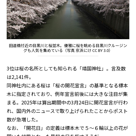
田道橋付近の目黒川と桜並木。優雅に桜を眺める目黒川クルージン
グも人気を集めている（写真 京浜にけ CC BY 3.0）
3位は桜の名所としても知られる「靖国神社」。言及数
は2,141件。
同神社内にある桜は「桜の開花宣言」の基準となる標本
木に指定されており、例年宣言前後には大きな注目が集
まる。2025年は算出期間中の3月24日に開花宣言が行わ
れ、国内外のニュースで取り上げられたことからポスト
数が急増した。
なお、「開花日」の定義は標本木で５～６輪以上の花が