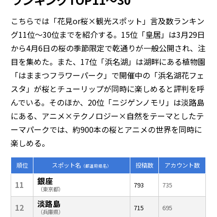
こちらでは「花見or桜×観光スポット」言及数ランキン
グ11位～30位までを紹介する。15位「皇居」は3月29日
から4月6日の桜の季節限定で乾通りが一般公開され、注
目を集めた。また、17位「浜名湖」は湖畔にある植物園
「はままつフラワーパーク」で開催中の「浜名湖花フェ
スタ」が桜とチューリップが同時に楽しめると評判を呼
んでいる。そのほか、20位「ニジゲンノモリ」は淡路島
にある、アニメ×テクノロジー×自然をテーマとしたテ
ーマパークでは、約900本の桜とアニメの世界を同時に
楽しめる。
順位
スポット名
投稿数
アカウント数
（都道府県名）
銀座
11
793
735
（東京都）
淡路島
12
715
695
（兵庫県）