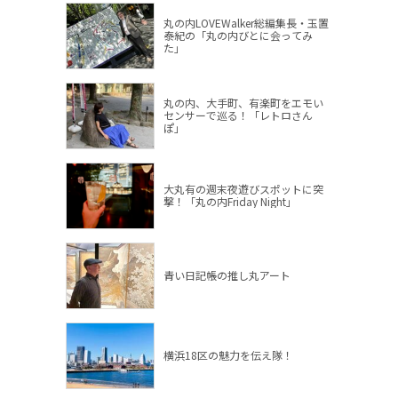
丸の内LOVEWalker総編集長・玉置
泰紀の「丸の内びとに会ってみ
た」
丸の内、大手町、有楽町をエモい
センサーで巡る！「レトロさん
ぽ」
大丸有の週末夜遊びスポットに突
撃！「丸の内Friday Night」
青い日記帳の推し丸アート
横浜18区の魅力を伝え隊！