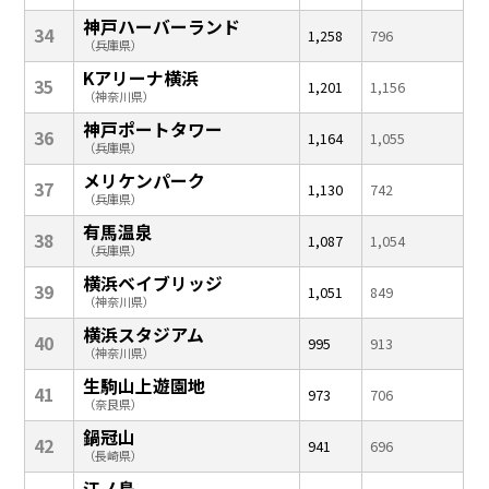
神戸ハーバーランド
34
1,258
796
（兵庫県）
Kアリーナ横浜
35
1,201
1,156
（神奈川県）
神戸ポートタワー
36
1,164
1,055
（兵庫県）
メリケンパーク
37
1,130
742
（兵庫県）
有馬温泉
38
1,087
1,054
（兵庫県）
横浜ベイブリッジ
39
1,051
849
（神奈川県）
横浜スタジアム
40
995
913
（神奈川県）
生駒山上遊園地
41
973
706
（奈良県）
鍋冠山
42
941
696
（長崎県）
江ノ島