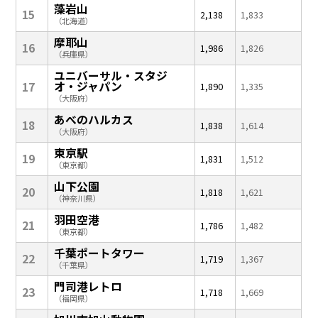
藻岩山
15
2,138
1,833
（北海道）
摩耶山
16
1,986
1,826
（兵庫県）
ユニバーサル・スタジ
オ・ジャパン
17
1,890
1,335
（大阪府）
あべのハルカス
18
1,838
1,614
（大阪府）
東京駅
19
1,831
1,512
（東京都）
山下公園
20
1,818
1,621
（神奈川県）
羽田空港
21
1,786
1,482
（東京都）
千葉ポートタワー
22
1,719
1,367
（千葉県）
門司港レトロ
23
1,718
1,669
（福岡県）