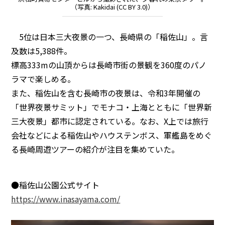
（写真: Kakidai (CC BY 3.0)）
5位は日本三大夜景の一つ、長崎県の「稲佐山」。言
及数は5,388件。
標高333mの山頂からは長崎市街の景観を360度のパノ
ラマで楽しめる。
また、稲佐山を含む長崎市の夜景は、令和3年開催の
「世界夜景サミット」でモナコ・上海とともに「世界新
三大夜景」都市に認定されている。なお、X上では旅行
会社などによる稲佐山やハウステンボス、軍艦島をめぐ
る長崎周遊ツアーの紹介が注目を集めていた。
●稲佐山公園公式サイト
https://www.inasayama.com/