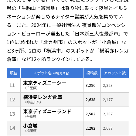
県の「生駒山上遊園地」は乗り物に乗って夜景とイルミ
ネーションが楽しめるナイター営業が人気を集めてい
る。また、2024年に一般社団法人 夜景観光コンベンシ
ョン・ビューローが選出した「日本新三大夜景都市」で
1位に選ばれた「北九州市」のスポットが「小倉城」な
ど3ヶ所、2位の「横浜市」のスポットが「横浜赤レンガ
倉庫」など12ヶ所ランクインしている。
順位
スポット名
投稿数
アカウント数
（都道府県名）
東京ディズニーシー
11
3,296
2,323
（千葉県）
横浜赤レンガ倉庫
12
2,638
2,177
（神奈川県）
東京ディズニーランド
13
2,582
2,387
（千葉県）
小倉城
14
2,282
2,037
（福岡県）