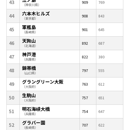
43
909
769
（神奈川県）
六本木ヒルズ
44
908
843
（東京都）
軍艦島
45
901
645
（長崎県）
天狗山
46
892
687
（北海道）
神戸港
47
822
380
（兵庫県）
錦帯橋
48
797
555
（山口県）
グラングリーン大阪
49
763
612
（大阪府）
生駒山
50
757
651
（大阪府）
明石海峡大橋
51
754
647
（兵庫県）
グラバー園
52
707
622
（長崎県）