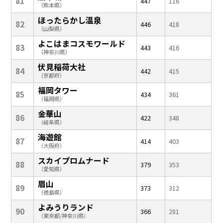
81
447
116
（熊本県）
ほったらかし温泉
82
446
418
（山梨県）
よこはまコスモワールド
83
443
416
（神奈川県）
伏見稲荷大社
84
442
415
（京都府）
福岡タワー
85
434
361
（福岡県）
金華山
86
422
348
（岐阜県）
海遊館
87
414
403
（大阪府）
スカイプロムナード
88
379
353
（愛知県）
眉山
89
373
312
（徳島県）
よみうりランド
90
366
281
（東京都/神奈川県）