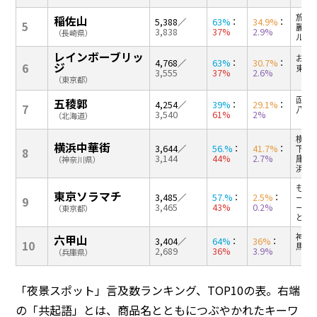
旅行
稲佐山
5,388
／
63%
：
34.9%
：
5
麗（
3,838
37%
2.9%
（長崎県）
ル（
レインボーブリッ
お台
4,768
／
63%
：
30.7%
：
ジ
6
東京
3,555
37%
2.6%
（1
（東京都）
函館
五稜郭
4,254
／
39%
：
29.1%
：
7
八幡
3,540
61%
2%
（北海道）
（3
横浜
横浜中華街
3,644
／
56.%
：
41.7%
：
下公
8
3,144
44%
2.7%
庫（
（神奈川県）
浜ス
もつ
東京ソラマチ
3,485
／
57.%
：
2.5%
：
ー（
9
3,465
43%
0.2%
ーシ
（東京都）
と繋
神戸
六甲山
3,404
／
64%
：
36%
：
10
馬温
2,689
36%
3.9%
（兵庫県）
（1
「夜景スポット」言及数ランキング、TOP10の表。右端
の「共起語」とは、商品名とともにつぶやかれたキーワ