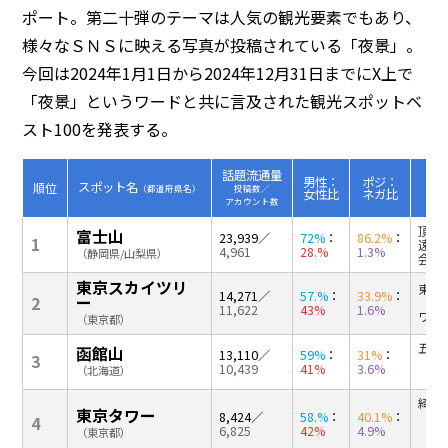
ポート。第二十弾のテーマは人気の観光要素でもあり、
様々なＳＮＳに映える写真が投稿されている「夜景」。
今回は2024年1月1日から2024年12月31日までにX上で
「夜景」というワードと共に言及された観光スポットベ
スト100を発表する。
話題流通量
男性：
ポジ：
スポット名
順位
（都道府県名）
投稿数／
女性比
ネガ比
（その
アカウント数
頂上
富士山
23,939
／
72%
：
86.2%
：
1
遠レ
4,961
28.%
1.3%
（静岡県/山梨県）
会（
東京スカイツリ
東横
14,271
／
57.%
：
33.9%
：
ー
2
（1
11,622
43%
1.6%
ワー
（東京都）
五稜
函館山
13,110
／
59%
：
31%
：
3
（1
10,439
41%
3.6%
（北海道）
（9
綺麗
東京タワー
8,424
／
58.%
：
40.1%
：
（1
4
6,825
42%
4.9%
（1
（東京都）
（6