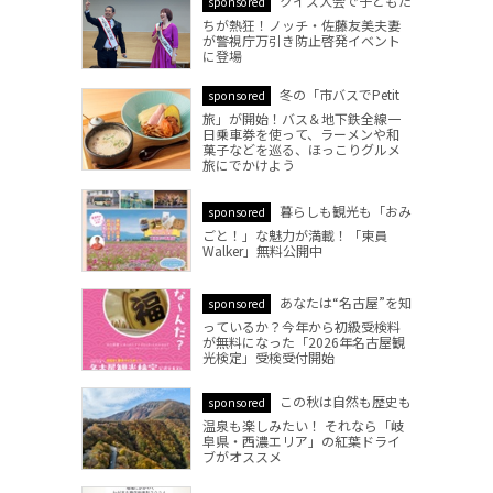
クイズ大会で子どもた
sponsored
ちが熱狂！ノッチ・佐藤友美夫妻
が警視庁万引き防止啓発イベント
に登場
冬の「市バスでPetit
sponsored
旅」が開始！バス＆地下鉄全線一
日乗車券を使って、ラーメンや和
菓子などを巡る、ほっこりグルメ
旅にでかけよう
暮らしも観光も「おみ
sponsored
ごと！」な魅力が満載！「東員
Walker」無料公開中
あなたは“名古屋”を知
sponsored
っているか？今年から初級受検料
が無料になった「2026年名古屋観
光検定」受検受付開始
この秋は自然も歴史も
sponsored
温泉も楽しみたい！ それなら「岐
阜県・西濃エリア」の紅葉ドライ
ブがオススメ