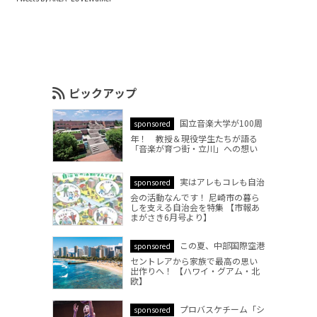
ピックアップ
国立音楽大学が100周
sponsored
年！ 教授＆現役学生たちが語る
「音楽が育つ街・立川」への想い
実はアレもコレも自治
sponsored
会の活動なんです！ 尼崎市の暮ら
しを支える自治会を特集 【市報あ
まがさき6月号より】
この夏、中部国際空港
sponsored
セントレアから家族で最高の思い
出作りへ！ 【ハワイ・グアム・北
欧】
プロバスケチーム「シ
sponsored