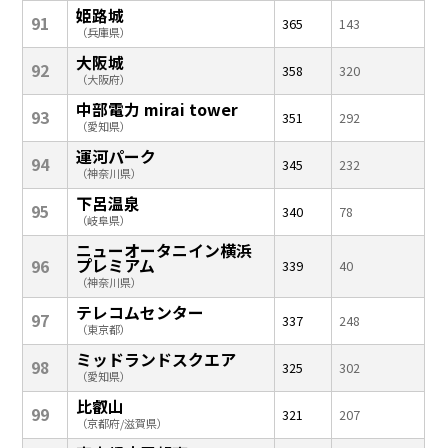
姫路城
91
365
143
（兵庫県）
大阪城
92
358
320
（大阪府）
中部電力 mirai tower
93
351
292
（愛知県）
運河パーク
94
345
232
（神奈川県）
下呂温泉
95
340
78
（岐阜県）
ニューオータニイン横浜
プレミアム
96
339
40
（神奈川県）
テレコムセンター
97
337
248
（東京都）
ミッドランドスクエア
98
325
302
（愛知県）
比叡山
99
321
207
（京都府/滋賀県）