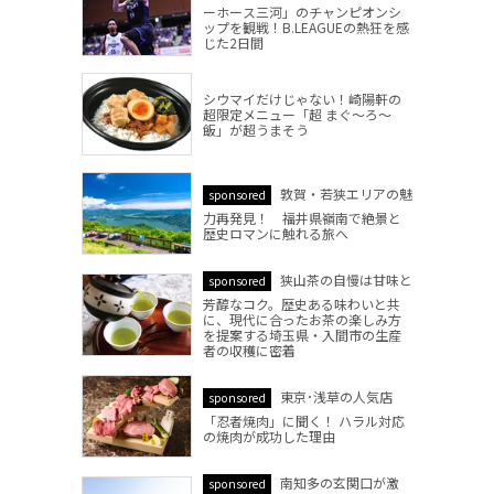
ーホース三河」のチャンピオンシ
ップを観戦！B.LEAGUEの熱狂を感
じた2日間
シウマイだけじゃない！崎陽軒の
超限定メニュー「超 まぐ～ろ～
飯」が超うまそう
敦賀・若狭エリアの魅
sponsored
力再発見！ 福井県嶺南で絶景と
歴史ロマンに触れる旅へ
狭山茶の自慢は甘味と
sponsored
芳醇なコク。歴史ある味わいと共
に、現代に合ったお茶の楽しみ方
を提案する埼玉県・入間市の生産
者の収穫に密着
東京･浅草の人気店
sponsored
「忍者焼肉」に聞く！ ハラル対応
の焼肉が成功した理由
南知多の玄関口が激
sponsored