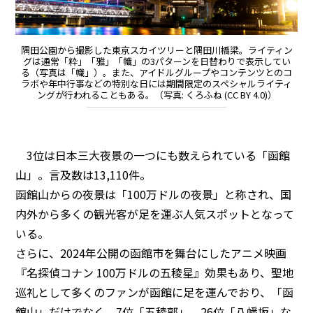
隅田公園から撮影した東京スカイツリーと隅田川橋梁。ライティン
グは通常「粋」「雅」「幟」の3パターンを日替わりで表示してい
る（写真は「幟」）。また、アイドルグループやコンテンツとのコ
ラボや年中行事などの特別な日には期間限定のスペシャルライティ
ングが行われることもある。（写真: くろふね (CC BY 4.0)）
3位は日本三大夜景の一つにも数えられている「函館
山」。言及数は13,110件。
函館山からの夜景は「100万ドルの夜景」と称され、国
内外から多くの観光客が足を運ぶ人気スポットとなって
いる。
さらに、2024年公開の函館市を舞台にしたアニメ映画
『名探偵コナン 100万ドルの五稜星』効果もあり、聖地
巡礼として多くのファンが函館に足を運んでおり、「函
館山」だけでなく、7位「五稜郭」、26位「八幡坂」な