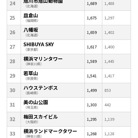
旭川市旭山動物園
24
1,689
1,488
（北海道）
皿倉山
25
1,675
1,297
（福岡県）
八幡坂
26
1,659
1,402
（北海道）
SHIBUYA SKY
27
1,617
1,400
（東京都）
横浜マリンタワー
28
1,589
1,445
（神奈川県）
若草山
29
1,541
1,417
（奈良県）
ハウステンボス
30
1,499
853
（長崎県）
美の山公園
31
1,303
442
（埼玉県）
梅田スカイビル
32
1,295
1,139
（大阪府）
横浜ランドマークタワー
33
1,268
1,128
（神奈川県）