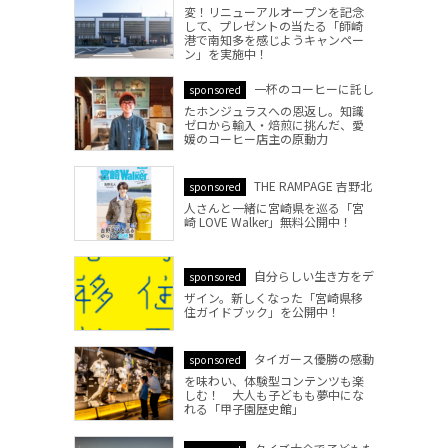
変！リニューアルオープンを記念
して、プレゼントの当たる「師崎
港で南知多を感じようキャンペー
ン」を実施中！
一杯のコーヒーに託し
sponsored
たホンジュラスへの恩返し。知識
ゼロから輸入・焙煎に挑んだ、愛
媛のコーヒー店主の原動力
THE RAMPAGE 吉野北
sponsored
人さんと一緒に宮崎県を巡る「宮
崎 LOVE Walker」無料公開中！
自分らしい生き方をデ
sponsored
ザイン。新しくなった「宮崎県移
住ガイドブック」を公開中！
タイガース優勝の感動
sponsored
を味わい、体験型コンテンツも楽
しむ！ 大人も子どもも夢中にな
れる「甲子園歴史館」