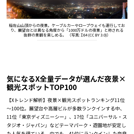
稲佐山山頂からの夜景。ケーブルカーやロープウェイも運行してお
り、展望台とは異なる角度から「1000万ドルの夜景」と称される
抜群の景観を楽しめる。 （写真: Σ64 (CC BY 3.0)）
気になるX全量データが選んだ夜景×
観光スポットTOP100
【Xトレンド解析】夜景×観光スポットランキング11位
～100位。展望台や高層ビルが多数ランクインする中、
11位「東京ディズニーシー」、17位「ユニバーサル・ス
タジオ・ジャパン」などテーマパーク・遊園地が安定し
た人気を得ている。中でも、41位にランクインした奈良