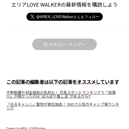
エリアLOVE WALKERの最新情報を購読しよう
カテゴリートップへ
この記事の編集者は以下の記事をオススメしています
平野紫耀や羽生結弦の名前も！ 花見スポットランキングで「目黒
川」が強かったのは"ぼんぼり推し活"があるから!?
「ゆるキャン△」聖地が首位独走！ SNSで人気のキャンプ場ランキ
ング
Tweets by AREA_LOVEWalker