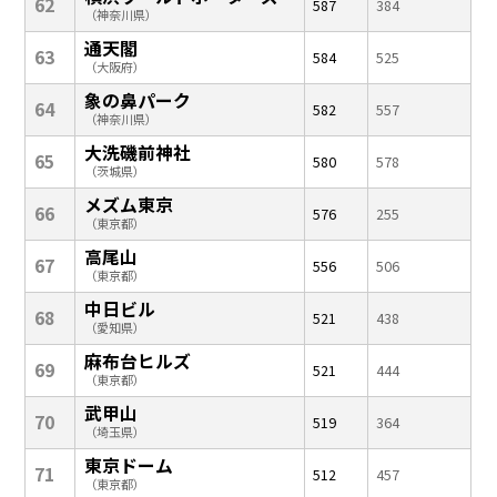
62
587
384
（神奈川県）
通天閣
63
584
525
（大阪府）
象の鼻パーク
64
582
557
（神奈川県）
大洗磯前神社
65
580
578
（茨城県）
メズム東京
66
576
255
（東京都）
高尾山
67
556
506
（東京都）
中日ビル
68
521
438
（愛知県）
麻布台ヒルズ
69
521
444
（東京都）
武甲山
70
519
364
（埼玉県）
東京ドーム
71
512
457
（東京都）