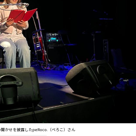
聞かせを披露したpeЯoco.（ぺろこ）さん