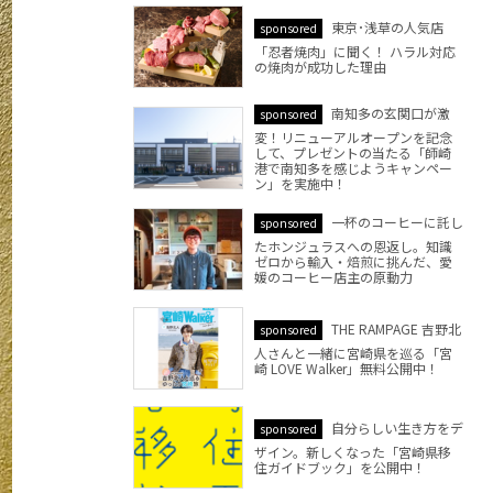
東京･浅草の人気店
sponsored
「忍者焼肉」に聞く！ ハラル対応
の焼肉が成功した理由
南知多の玄関口が激
sponsored
変！リニューアルオープンを記念
して、プレゼントの当たる「師崎
港で南知多を感じようキャンペー
ン」を実施中！
一杯のコーヒーに託し
sponsored
たホンジュラスへの恩返し。知識
ゼロから輸入・焙煎に挑んだ、愛
媛のコーヒー店主の原動力
THE RAMPAGE 吉野北
sponsored
人さんと一緒に宮崎県を巡る「宮
崎 LOVE Walker」無料公開中！
自分らしい生き方をデ
sponsored
ザイン。新しくなった「宮崎県移
住ガイドブック」を公開中！