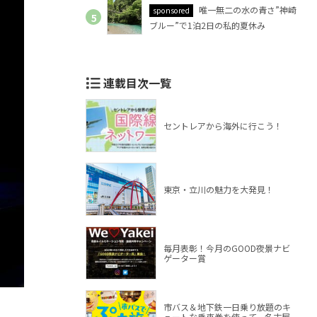
唯一無二の水の青さ”神崎
sponsored
ブルー”で1泊2日の私的夏休み
連載目次一覧
セントレアから海外に行こう！
東京・立川の魅力を大発見！
毎月表彰！今月のGOOD夜景ナビ
ゲーター賞
市バス＆地下鉄一日乗り放題のキ
ュートな乗車券を使って、名古屋