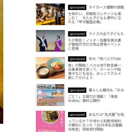
タイガース優勝の感動
sponsored
を味わい、体験型コンテンツも楽
しむ！ 大人も子どもも夢中にな
れる「甲子園歴史館」
クイズ大会で子どもた
sponsored
ちが熱狂！ノッチ・佐藤友美夫妻
が警視庁万引き防止啓発イベント
に登場
冬の「市バスでPetit
sponsored
旅」が開始！バス＆地下鉄全線一
日乗車券を使って、ラーメンや和
菓子などを巡る、ほっこりグルメ
旅にでかけよう
暮らしも観光も「おみ
sponsored
ごと！」な魅力が満載！「東員
Walker」無料公開中
あなたは“名古屋”を知
sponsored
っているか？今年から初級受検料
が無料になった「2026年名古屋観
光検定」受検受付開始