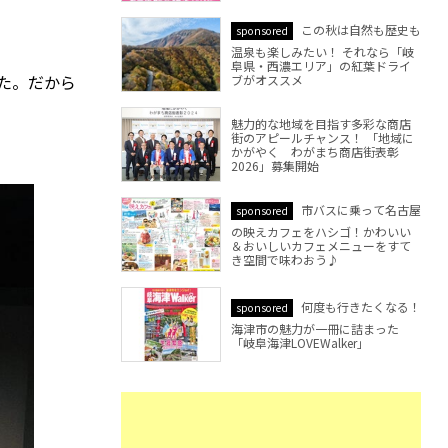
この秋は自然も歴史も
sponsored
温泉も楽しみたい！ それなら「岐
阜県・西濃エリア」の紅葉ドライ
した。だから
ブがオススメ
魅力的な地域を目指す多彩な商店
街のアピールチャンス！ 「地域に
かがやく わがまち商店街表彰
2026」募集開始
市バスに乗って名古屋
sponsored
の映えカフェをハシゴ！かわいい
＆おいしいカフェメニューをすて
き空間で味わおう♪
何度も行きたくなる！
sponsored
海津市の魅力が一冊に詰まった
「岐阜海津LOVEWalker」