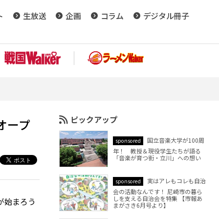
ト
生放送
企画
コラム
デジタル冊子
ピックアップ
オープ
国立音楽大学が100周
sponsored
年！ 教授＆現役学生たちが語る
「音楽が育つ街・立川」への想い
実はアレもコレも自治
sponsored
会の活動なんです！ 尼崎市の暮ら
しを支える自治会を特集 【市報あ
が始まろう
まがさき6月号より】