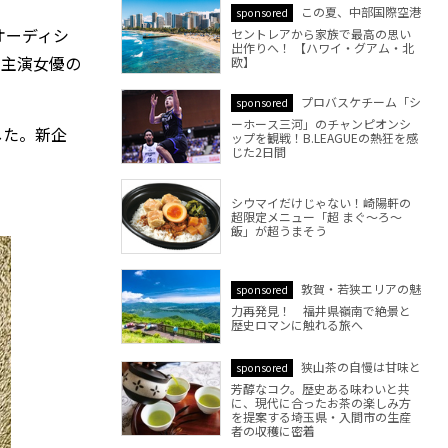
この夏、中部国際空港
sponsored
オーディシ
セントレアから家族で最高の思い
出作りへ！ 【ハワイ・グアム・北
。主演女優の
欧】
プロバスケチーム「シ
sponsored
ーホース三河」のチャンピオンシ
した。新企
ップを観戦！B.LEAGUEの熱狂を感
じた2日間
シウマイだけじゃない！崎陽軒の
超限定メニュー「超 まぐ～ろ～
飯」が超うまそう
敦賀・若狭エリアの魅
sponsored
力再発見！ 福井県嶺南で絶景と
歴史ロマンに触れる旅へ
狭山茶の自慢は甘味と
sponsored
芳醇なコク。歴史ある味わいと共
に、現代に合ったお茶の楽しみ方
を提案する埼玉県・入間市の生産
者の収穫に密着