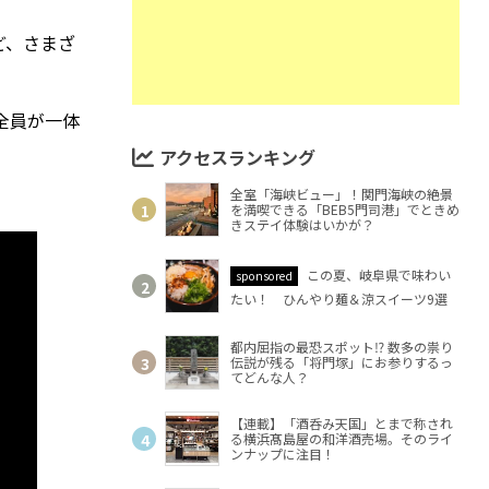
ど、さまざ
全員が一体
アクセスランキング
全室「海峡ビュー」！関門海峡の絶景
を満喫できる「BEB5門司港」でときめ
きステイ体験はいかが？
この夏、岐阜県で味わい
sponsored
たい！ ひんやり麺＆涼スイーツ9選
都内屈指の最恐スポット⁉ 数多の祟り
伝説が残る「将門塚」にお参りするっ
てどんな人？
【連載】「酒呑み天国」とまで称され
る横浜髙島屋の和洋酒売場。そのライ
ンナップに注目！