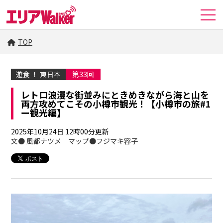
TOP
遊食 ！ 東日本
第33回
レトロ浪漫な街並みにときめきながら海と山を
両方攻めてこその小樽市観光！【小樽市の旅#1
ー観光編】
2025年10月24日 12時00分更新
文● 風都ナツメ マップ●フジマキ容子