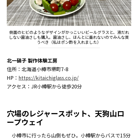
側面のヒビのようなデザインがかっこいいビールグラスと、液だれ
しない醤油さしも購入。醤油さし、ほんとに垂れないのでみんな買
うべき（私はポン酢を入れました）
北一硝子 製作体験工房
住所：北海道小樽市堺町7-8
HP：
https://kitaichiglass.co.jp/
アクセス：JR小樽駅から徒歩20分
穴場のレジャースポット、天狗山ロ
ープウェイ
小樽市に行ったら山側もぜひ。小樽駅からバスで15分