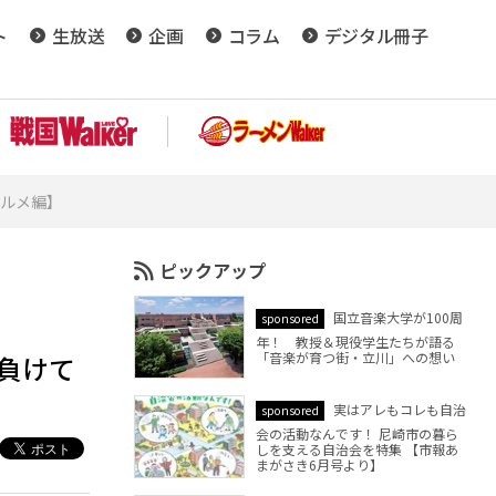
ト
生放送
企画
コラム
デジタル冊子
グルメ編】
ピックアップ
国立音楽大学が100周
sponsored
年！ 教授＆現役学生たちが語る
「音楽が育つ街・立川」への想い
負けて
実はアレもコレも自治
sponsored
会の活動なんです！ 尼崎市の暮ら
しを支える自治会を特集 【市報あ
まがさき6月号より】