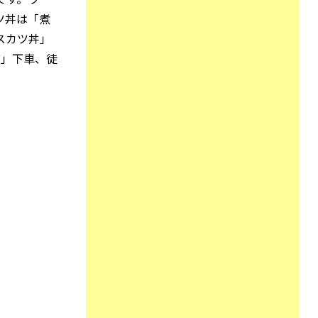
ツ丼は「煮
スカツ丼」
前」下車、徒