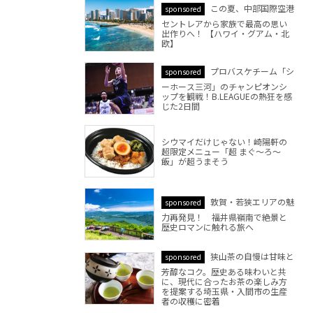
この夏、中部国際空港
sponsored
セントレアから家族で最高の思い
出作りへ！ 【ハワイ・グアム・北
欧】
プロバスケチーム「シ
sponsored
ーホース三河」のチャンピオンシ
ップを観戦！B.LEAGUEの熱狂を感
じた2日間
シウマイだけじゃない！崎陽軒の
超限定メニュー「超 まぐ～ろ～
飯」が超うまそう
敦賀・若狭エリアの魅
sponsored
力再発見！ 福井県嶺南で絶景と
歴史ロマンに触れる旅へ
狭山茶の自慢は甘味と
sponsored
芳醇なコク。歴史ある味わいと共
に、現代に合ったお茶の楽しみ方
を提案する埼玉県・入間市の生産
者の収穫に密着