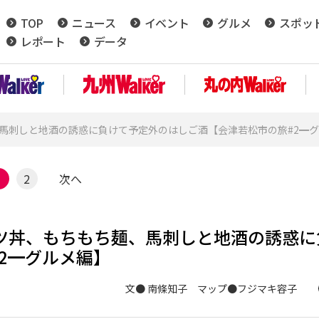
TOP
ニュース
イベント
グルメ
スポッ
レポート
データ
馬刺しと地酒の誘惑に負けて予定外のはしご酒【会津若松市の旅#2━
1
2
次へ
ツ丼、もちもち麺、馬刺しと地酒の誘惑に
2━グルメ編】
文● 南條知子 マップ●フジマキ容子