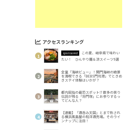
アクセスランキング
この夏、岐阜県で味わい
sponsored
たい！ ひんやり麺＆涼スイーツ9選
全室「海峡ビュー」！関門海峡の絶景
を満喫できる「BEB5門司港」でときめ
きステイ体験はいかが？
都内屈指の最恐スポット⁉ 数多の祟り
伝説が残る「将門塚」にお参りするっ
てどんな人？
【連載】「酒呑み天国」とまで称され
る横浜髙島屋の和洋酒売場。そのライ
ンナップに注目！