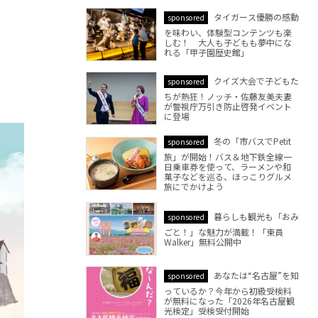
タイガース優勝の感動
sponsored
を味わい、体験型コンテンツも楽
しむ！ 大人も子どもも夢中にな
れる「甲子園歴史館」
クイズ大会で子どもた
sponsored
ちが熱狂！ノッチ・佐藤友美夫妻
が警視庁万引き防止啓発イベント
に登場
冬の「市バスでPetit
sponsored
旅」が開始！バス＆地下鉄全線一
日乗車券を使って、ラーメンや和
菓子などを巡る、ほっこりグルメ
旅にでかけよう
暮らしも観光も「おみ
sponsored
ごと！」な魅力が満載！「東員
Walker」無料公開中
あなたは“名古屋”を知
sponsored
っているか？今年から初級受検料
が無料になった「2026年名古屋観
光検定」受検受付開始