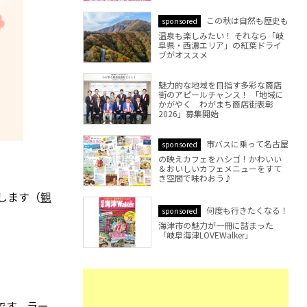
この秋は自然も歴史も
sponsored
温泉も楽しみたい！ それなら「岐
阜県・西濃エリア」の紅葉ドライ
ブがオススメ
魅力的な地域を目指す多彩な商店
街のアピールチャンス！ 「地域に
かがやく わがまち商店街表彰
2026」募集開始
市バスに乗って名古屋
sponsored
の映えカフェをハシゴ！かわいい
＆おいしいカフェメニューをすて
き空間で味わおう♪
します（
観
何度も行きたくなる！
sponsored
海津市の魅力が一冊に詰まった
「岐阜海津LOVEWalker」
です。ラー