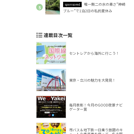
唯一無二の水の青さ”神崎
sponsored
ブルー”で1泊2日の私的夏休み
連載目次一覧
セントレアから海外に行こう！
東京・立川の魅力を大発見！
毎月表彰！今月のGOOD夜景ナビ
ゲーター賞
市バス＆地下鉄一日乗り放題のキ
ュートな乗車券を使って、名古屋