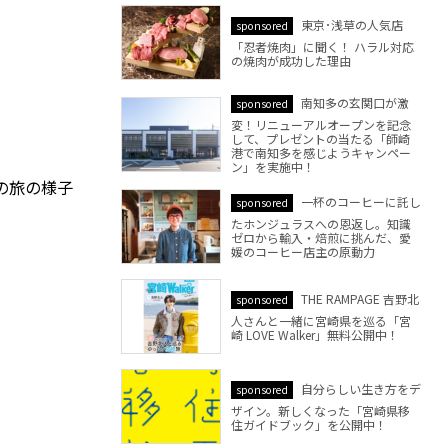
東京･浅草の人気店
sponsored
「忍者焼肉」に聞く！ ハラル対応
の焼肉が成功した理由
南知多の玄関口が激
sponsored
変！リニューアルオープンを記念
して、プレゼントの当たる「師崎
港で南知多を感じようキャンペー
ン」を実施中！
の旅の様子
一杯のコーヒーに託し
sponsored
たホンジュラスへの恩返し。知識
ゼロから輸入・焙煎に挑んだ、愛
媛のコーヒー店主の原動力
THE RAMPAGE 吉野北
sponsored
人さんと一緒に宮崎県を巡る「宮
崎 LOVE Walker」無料公開中！
自分らしい生き方をデ
sponsored
ザイン。新しくなった「宮崎県移
住ガイドブック」を公開中！