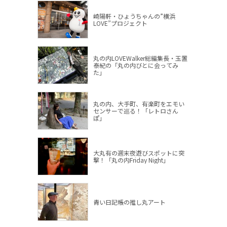
崎陽軒・ひょうちゃんの”横浜
LOVE”プロジェクト
丸の内LOVEWalker総編集長・玉置
泰紀の「丸の内びとに会ってみ
た」
丸の内、大手町、有楽町をエモい
センサーで巡る！「レトロさん
ぽ」
大丸有の週末夜遊びスポットに突
撃！「丸の内Friday Night」
青い日記帳の推し丸アート