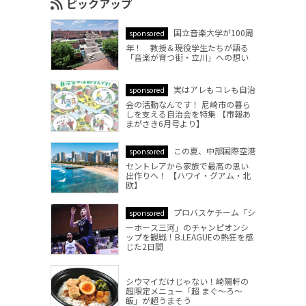
ピックアップ
国立音楽大学が100周
sponsored
年！ 教授＆現役学生たちが語る
「音楽が育つ街・立川」への想い
実はアレもコレも自治
sponsored
会の活動なんです！ 尼崎市の暮ら
しを支える自治会を特集 【市報あ
まがさき6月号より】
この夏、中部国際空港
sponsored
セントレアから家族で最高の思い
出作りへ！ 【ハワイ・グアム・北
欧】
プロバスケチーム「シ
sponsored
ーホース三河」のチャンピオンシ
ップを観戦！B.LEAGUEの熱狂を感
じた2日間
シウマイだけじゃない！崎陽軒の
超限定メニュー「超 まぐ～ろ～
飯」が超うまそう