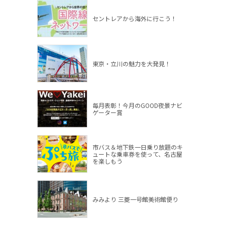
セントレアから海外に行こう！
東京・立川の魅力を大発見！
毎月表彰！今月のGOOD夜景ナビ
ゲーター賞
市バス＆地下鉄一日乗り放題のキ
ュートな乗車券を使って、名古屋
を楽しもう
みみより 三菱一号館美術館便り