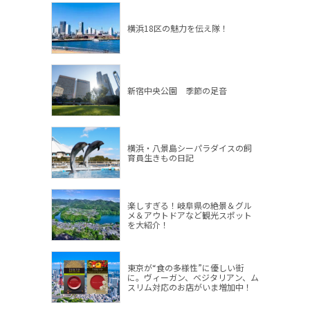
横浜18区の魅力を伝え隊！
新宿中央公園 季節の足音
横浜・八景島シーパラダイスの飼
育員生きもの日記
楽しすぎる！岐阜県の絶景＆グル
メ＆アウトドアなど観光スポット
を大紹介！
東京が“食の多様性”に優しい街
に。ヴィーガン、ベジタリアン、ム
スリム対応のお店がいま増加中！