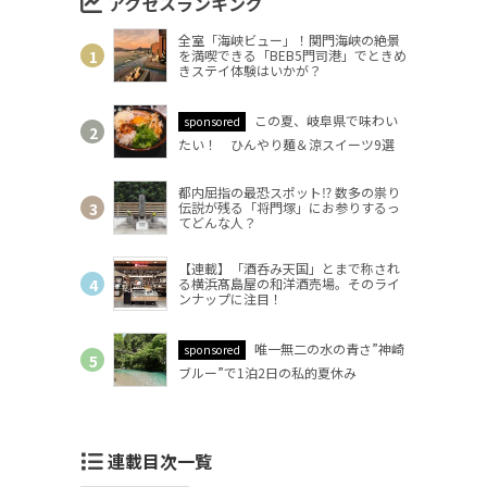
アクセスランキング
全室「海峡ビュー」！関門海峡の絶景
を満喫できる「BEB5門司港」でときめ
きステイ体験はいかが？
この夏、岐阜県で味わい
sponsored
たい！ ひんやり麺＆涼スイーツ9選
都内屈指の最恐スポット⁉ 数多の祟り
伝説が残る「将門塚」にお参りするっ
てどんな人？
【連載】「酒呑み天国」とまで称され
る横浜髙島屋の和洋酒売場。そのライ
ンナップに注目！
唯一無二の水の青さ”神崎
sponsored
ブルー”で1泊2日の私的夏休み
連載目次一覧