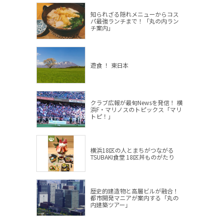
知られざる隠れメニューからコス
パ最強ランチまで！「丸の内ラン
チ案内」
遊食 ！ 東日本
クラブ広報が最旬Newsを発信！ 横
浜F・マリノスのトピックス「マリ
トピ！」
横浜18区の人とまちがつながる
TSUBAKI食堂 18区丼ものがたり
歴史的建造物と高層ビルが融合！
都市開発マニアが案内する「丸の
内建築ツアー」