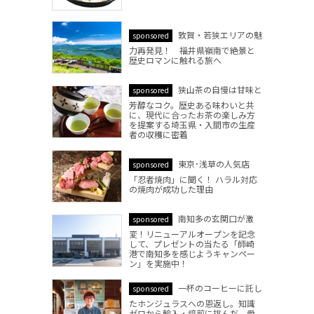
敦賀・若狭エリアの魅
sponsored
力再発見！ 福井県嶺南で絶景と
歴史ロマンに触れる旅へ
狭山茶の自慢は甘味と
sponsored
芳醇なコク。歴史ある味わいと共
に、現代に合ったお茶の楽しみ方
を提案する埼玉県・入間市の生産
者の収穫に密着
東京･浅草の人気店
sponsored
「忍者焼肉」に聞く！ ハラル対応
の焼肉が成功した理由
南知多の玄関口が激
sponsored
変！リニューアルオープンを記念
して、プレゼントの当たる「師崎
港で南知多を感じようキャンペー
ン」を実施中！
一杯のコーヒーに託し
sponsored
たホンジュラスへの恩返し。知識
ゼロから輸入・焙煎に挑んだ、愛