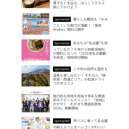
菓子などを巡る、ほっこりグルメ
旅にでかけよう
暮らしも観光も「おみ
sponsored
ごと！」な魅力が満載！「東員
Walker」無料公開中
あなたは“名古屋”を知
sponsored
っているか？今年から初級受検料
が無料になった「2026年名古屋観
光検定」受検受付開始
この秋は自然も歴史も
sponsored
温泉も楽しみたい！ それなら「岐
阜県・西濃エリア」の紅葉ドライ
ブがオススメ
魅力的な地域を目指す多彩な商店
街のアピールチャンス！ 「地域に
かがやく わがまち商店街表彰
2026」募集開始
市バスに乗って名古屋
sponsored
の映えカフェをハシゴ！かわいい