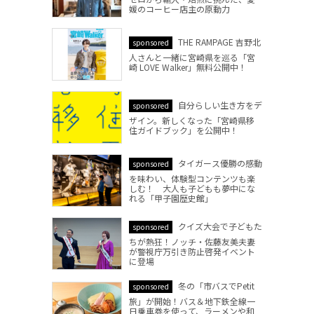
媛のコーヒー店主の原動力
THE RAMPAGE 吉野北
sponsored
人さんと一緒に宮崎県を巡る「宮
崎 LOVE Walker」無料公開中！
自分らしい生き方をデ
sponsored
ザイン。新しくなった「宮崎県移
住ガイドブック」を公開中！
タイガース優勝の感動
sponsored
を味わい、体験型コンテンツも楽
しむ！ 大人も子どもも夢中にな
れる「甲子園歴史館」
クイズ大会で子どもた
sponsored
ちが熱狂！ノッチ・佐藤友美夫妻
が警視庁万引き防止啓発イベント
に登場
冬の「市バスでPetit
sponsored
旅」が開始！バス＆地下鉄全線一
日乗車券を使って、ラーメンや和