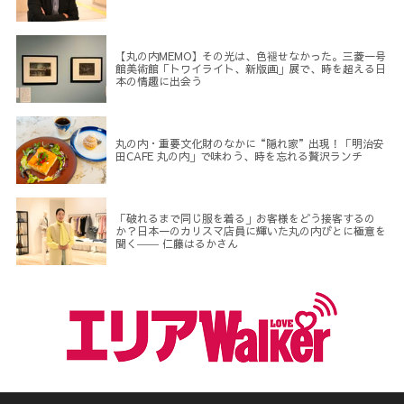
【丸の内MEMO】その光は、色褪せなかった。三菱一号
館美術館「トワイライト、新版画」展で、時を超える日
本の情趣に出会う
丸の内・重要文化財のなかに“隠れ家”出現！「明治安
田CAFE 丸の内」で味わう、時を忘れる贅沢ランチ
「破れるまで同じ服を着る」お客様をどう接客するの
か？日本一のカリスマ店員に輝いた丸の内びとに極意を
聞く―― 仁藤はるかさん