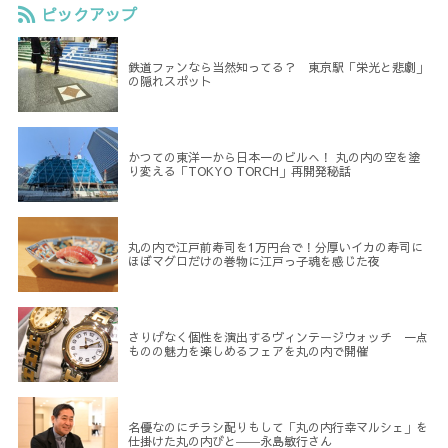
ピックアップ
鉄道ファンなら当然知ってる？ 東京駅「栄光と悲劇」
の隠れスポット
かつての東洋一から日本一のビルへ！ 丸の内の空を塗
り変える「TOKYO TORCH」再開発秘話
丸の内で江戸前寿司を1万円台で！分厚いイカの寿司に
ほぼマグロだけの巻物に江戸っ子魂を感じた夜
さりげなく個性を演出するヴィンテージウォッチ 一点
ものの魅力を楽しめるフェアを丸の内で開催
名優なのにチラシ配りもして「丸の内行幸マルシェ」を
仕掛けた丸の内びと――永島敏行さん