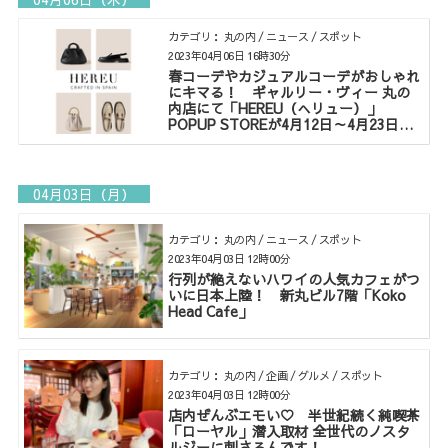
カテゴリ： 丸の内 / ニュース / スポット
2023年04月06日 16時30分
春コーデやカジュアルコーデがおしゃれ
にキマる！ ギャルリー・ヴィー 丸の
内店にて「HEREU（へリュー）」
POPUP STOREが4月12日～4月23日開
催
04月03日（月）
カテゴリ： 丸の内 / ニュース / スポット
2023年04月03日 12時00分
行列が絶えないハワイの人気カフェがつ
いに日本上陸！ 新丸ビル7階「Koko
Head Cafe」
カテゴリ： 丸の内 / 企画 / グルメ / スポット
2023年04月03日 12時00分
店内ぜんぶエモい♡ 半世紀続く純喫茶
「ローヤル」潜入取材 全世代のノスタ
ルジーに刺さるんです！