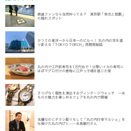
鉄道ファンなら当然知ってる？ 東京駅「栄光と悲劇」
の隠れスポット
かつての東洋一から日本一のビルへ！ 丸の内の空を塗
り変える「TOKYO TORCH」再開発秘話
丸の内で江戸前寿司を1万円台で！分厚いイカの寿司に
ほぼマグロだけの巻物に江戸っ子魂を感じた夜
さりげなく個性を演出するヴィンテージウォッチ 一点
ものの魅力を楽しめるフェアを丸の内で開催
名優なのにチラシ配りもして「丸の内行幸マルシェ」を
仕掛けた丸の内びと――永島敏行さん