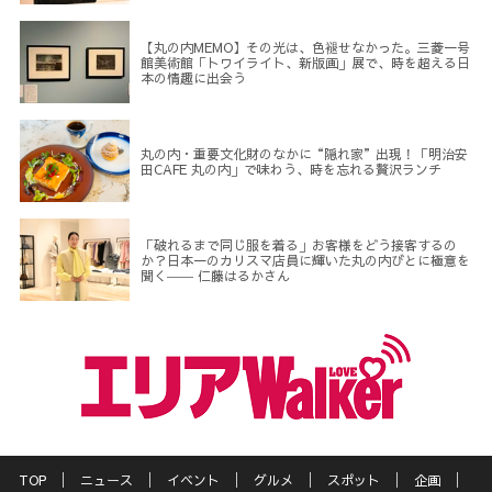
【丸の内MEMO】その光は、色褪せなかった。三菱一号
館美術館「トワイライト、新版画」展で、時を超える日
本の情趣に出会う
丸の内・重要文化財のなかに“隠れ家”出現！「明治安
田CAFE 丸の内」で味わう、時を忘れる贅沢ランチ
「破れるまで同じ服を着る」お客様をどう接客するの
か？日本一のカリスマ店員に輝いた丸の内びとに極意を
聞く―― 仁藤はるかさん
TOP
ニュース
イベント
グルメ
スポット
企画