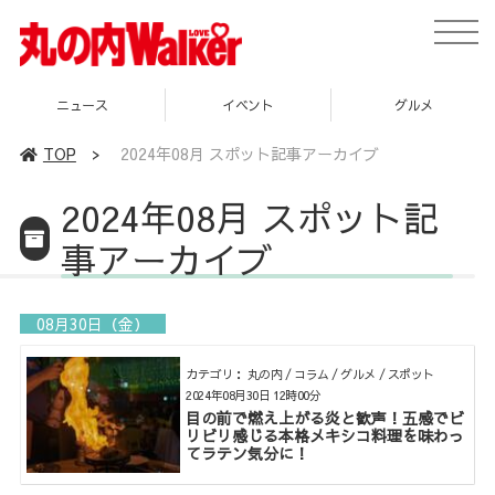
toggle
naviga
ニュース
イベント
グルメ
TOP
>
2024年08月 スポット記事アーカイブ
2024年08月 スポット記
事アーカイブ
08月30日（金）
カテゴリ： 丸の内 / コラム / グルメ / スポット
2024年08月30日 12時00分
目の前で燃え上がる炎と歓声！五感でビ
リビリ感じる本格メキシコ料理を味わっ
てラテン気分に！