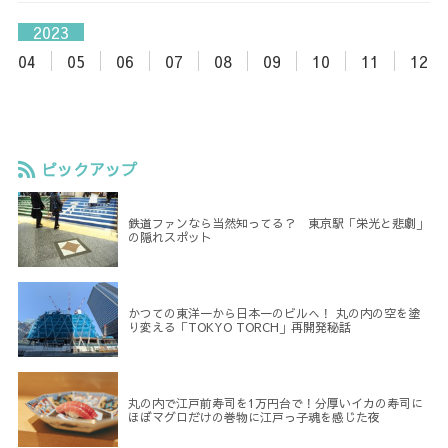
2023
04
05
06
07
08
09
10
11
12
ピックアップ
鉄道ファンなら当然知ってる？ 東京駅「栄光と悲劇」
の隠れスポット
かつての東洋一から日本一のビルへ！ 丸の内の空を塗
り変える「TOKYO TORCH」再開発秘話
丸の内で江戸前寿司を1万円台で！分厚いイカの寿司に
ほぼマグロだけの巻物に江戸っ子魂を感じた夜