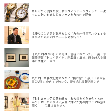
さりげなく個性を演出するヴィンテージウォッチ 一点
ものの魅力を楽しめるフェアを丸の内で開催
名優なのにチラシ配りもして「丸の内行幸マルシェ」を
仕掛けた丸の内びと――永島敏行さん
【丸の内MEMO】その光は、色褪せなかった。三菱一号
館美術館「トワイライト、新版画」展で、時を超える日
本の情趣に出会う
丸の内・重要文化財のなかに“隠れ家”出現！「明治安
田CAFE 丸の内」で味わう、時を忘れる贅沢ランチ
「破れるまで同じ服を着る」お客様をどう接客するの
か？日本一のカリスマ店員に輝いた丸の内びとに極意を
聞く―― 仁藤はるかさん