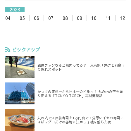
2023
04
05
06
07
08
09
10
11
12
ピックアップ
鉄道ファンなら当然知ってる？ 東京駅「栄光と悲劇」
の隠れスポット
かつての東洋一から日本一のビルへ！ 丸の内の空を塗
り変える「TOKYO TORCH」再開発秘話
丸の内で江戸前寿司を1万円台で！分厚いイカの寿司に
ほぼマグロだけの巻物に江戸っ子魂を感じた夜