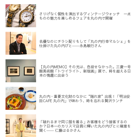
さりげなく個性を演出するヴィンテージウォッチ 一点
ものの魅力を楽しめるフェアを丸の内で開催
名優なのにチラシ配りもして「丸の内行幸マルシェ」を
仕掛けた丸の内びと――永島敏行さん
【丸の内MEMO】その光は、色褪せなかった。三菱一号
館美術館「トワイライト、新版画」展で、時を超える日
本の情趣に出会う
丸の内・重要文化財のなかに“隠れ家”出現！「明治安
田CAFE 丸の内」で味わう、時を忘れる贅沢ランチ
「破れるまで同じ服を着る」お客様をどう接客するの
か？日本一のカリスマ店員に輝いた丸の内びとに極意を
聞く―― 仁藤はるかさん