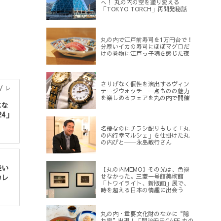
へ！ 丸の内の空を塗り変える
「TOKYO TORCH」再開発秘話
丸の内で江戸前寿司を1万円台で！
分厚いイカの寿司にほぼマグロだ
けの巻物に江戸っ子魂を感じた夜
さりげなく個性を演出するヴィン
/ レ
テージウォッチ 一点ものの魅力
を楽しめるフェアを丸の内で開催
にな
24」
名優なのにチラシ配りもして「丸
の内行幸マルシェ」を仕掛けた丸
の内びと――永島敏行さん
長い
【丸の内MEMO】その光は、色褪
せなかった。三菱一号館美術館
カレ
「トワイライト、新版画」展で、
時を超える日本の情趣に出会う
丸の内・重要文化財のなかに“隠
れ家”出現！「明治安田CAFE 丸の