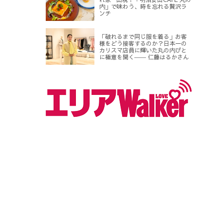
内」で味わう、時を忘れる贅沢ラ
ンチ
「破れるまで同じ服を着る」お客
様をどう接客するのか？日本一の
カリスマ店員に輝いた丸の内びと
に極意を聞く―― 仁藤はるかさん