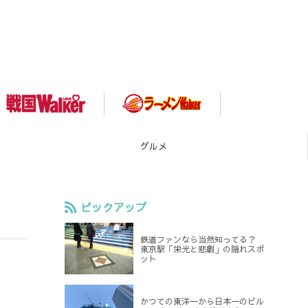
グルメ
ピックアップ
鉄道ファンなら当然知ってる？
東京駅「栄光と悲劇」の隠れスポ
ット
かつての東洋一から日本一のビル