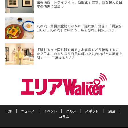
館美術館「トワイライト、新版画」展で、時を超える日
本の情趣に出会う
丸の内・重要文化財のなかに“隠れ家”出現！「明治安
田CAFE 丸の内」で味わう、時を忘れる贅沢ランチ
「破れるまで同じ服を着る」お客様をどう接客するの
か？日本一のカリスマ店員に輝いた丸の内びとに極意を
聞く―― 仁藤はるかさん
TOP
ニュース
イベント
グルメ
スポット
企画
コラム