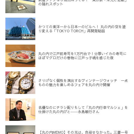
の隠れスポット
かつての東洋一から日本一のビルへ！ 丸の内の空を塗
り変える「TOKYO TORCH」再開発秘話
丸の内で江戸前寿司を1万円台で！分厚いイカの寿司に
ほぼマグロだけの巻物に江戸っ子魂を感じた夜
さりげなく個性を演出するヴィンテージウォッチ 一点
ものの魅力を楽しめるフェアを丸の内で開催
名優なのにチラシ配りもして「丸の内行幸マルシェ」を
仕掛けた丸の内びと――永島敏行さん
【丸の内MEMO】その光は、色褪せなかった。三菱一号