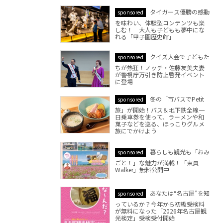
タイガース優勝の感動
sponsored
を味わい、体験型コンテンツも楽
しむ！ 大人も子どもも夢中にな
れる「甲子園歴史館」
クイズ大会で子どもた
sponsored
ちが熱狂！ノッチ・佐藤友美夫妻
が警視庁万引き防止啓発イベント
に登場
冬の「市バスでPetit
sponsored
旅」が開始！バス＆地下鉄全線一
日乗車券を使って、ラーメンや和
菓子などを巡る、ほっこりグルメ
旅にでかけよう
暮らしも観光も「おみ
sponsored
ごと！」な魅力が満載！「東員
Walker」無料公開中
あなたは“名古屋”を知
sponsored
っているか？今年から初級受検料
が無料になった「2026年名古屋観
光検定」受検受付開始