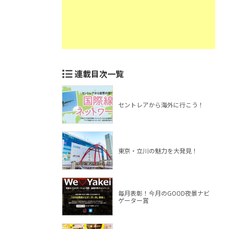
連載目次一覧
セントレアから海外に行こう！
東京・立川の魅力を大発見！
毎月表彰！今月のGOOD夜景ナビ
ゲーター賞