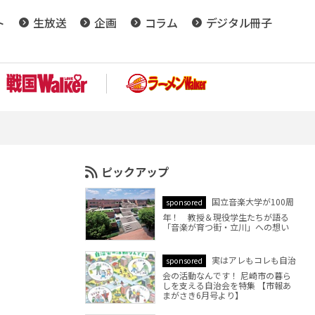
ト
生放送
企画
コラム
デジタル冊子
ピックアップ
国立音楽大学が100周
sponsored
年！ 教授＆現役学生たちが語る
「音楽が育つ街・立川」への想い
実はアレもコレも自治
sponsored
会の活動なんです！ 尼崎市の暮ら
しを支える自治会を特集 【市報あ
まがさき6月号より】