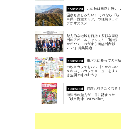
この秋は自然も歴史も
sponsored
温泉も楽しみたい！ それなら「岐
阜県・西濃エリア」の紅葉ドライ
ブがオススメ
魅力的な地域を目指す多彩な商店
街のアピールチャンス！ 「地域に
かがやく わがまち商店街表彰
2026」募集開始
市バスに乗って名古屋
sponsored
の映えカフェをハシゴ！かわいい
＆おいしいカフェメニューをすて
き空間で味わおう♪
何度も行きたくなる！
sponsored
海津市の魅力が一冊に詰まった
「岐阜海津LOVEWalker」