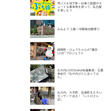
市バス＆地下鉄一日乗り放題のキ
ュートな乗車券を使って、名古屋
を楽しもう
みみより 三菱一号館美術館便り
崎陽軒・ひょうちゃんの”横浜
LOVE”プロジェクト
丸の内LOVEWalker総編集長・玉置
泰紀の「丸の内びとに会ってみ
た」
丸の内、大手町、有楽町をエモい
センサーで巡る！「レトロさん
ぽ」