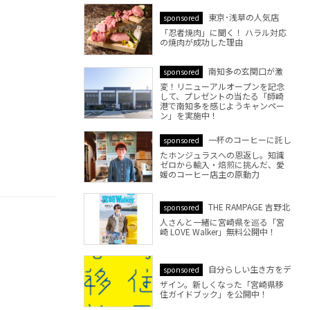
東京･浅草の人気店
sponsored
「忍者焼肉」に聞く！ ハラル対応
の焼肉が成功した理由
南知多の玄関口が激
sponsored
変！リニューアルオープンを記念
して、プレゼントの当たる「師崎
港で南知多を感じようキャンペー
ン」を実施中！
一杯のコーヒーに託し
sponsored
たホンジュラスへの恩返し。知識
ゼロから輸入・焙煎に挑んだ、愛
媛のコーヒー店主の原動力
THE RAMPAGE 吉野北
sponsored
人さんと一緒に宮崎県を巡る「宮
崎 LOVE Walker」無料公開中！
自分らしい生き方をデ
sponsored
ザイン。新しくなった「宮崎県移
住ガイドブック」を公開中！