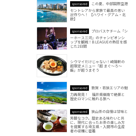
この夏、中部国際空港
sponsored
セントレアから家族で最高の思い
出作りへ！ 【ハワイ・グアム・北
欧】
プロバスケチーム「シ
sponsored
ーホース三河」のチャンピオンシ
ップを観戦！B.LEAGUEの熱狂を感
じた2日間
シウマイだけじゃない！崎陽軒の
超限定メニュー「超 まぐ～ろ～
飯」が超うまそう
敦賀・若狭エリアの魅
sponsored
力再発見！ 福井県嶺南で絶景と
歴史ロマンに触れる旅へ
狭山茶の自慢は甘味と
sponsored
芳醇なコク。歴史ある味わいと共
に、現代に合ったお茶の楽しみ方
を提案する埼玉県・入間市の生産
者の収穫に密着