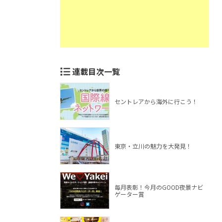
連載目次一覧
セントレアから海外に行こう！
東京・立川の魅力を大発見！
毎月表彰！今月のGOOD夜景ナビ
ゲーター賞