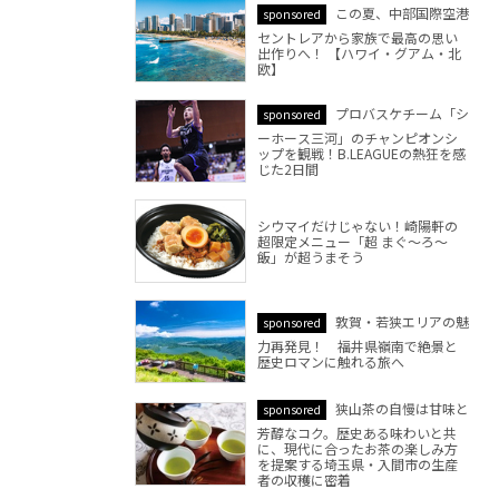
この夏、中部国際空港
sponsored
セントレアから家族で最高の思い
出作りへ！ 【ハワイ・グアム・北
欧】
プロバスケチーム「シ
sponsored
ーホース三河」のチャンピオンシ
ップを観戦！B.LEAGUEの熱狂を感
じた2日間
シウマイだけじゃない！崎陽軒の
超限定メニュー「超 まぐ～ろ～
飯」が超うまそう
敦賀・若狭エリアの魅
sponsored
力再発見！ 福井県嶺南で絶景と
歴史ロマンに触れる旅へ
狭山茶の自慢は甘味と
sponsored
芳醇なコク。歴史ある味わいと共
に、現代に合ったお茶の楽しみ方
を提案する埼玉県・入間市の生産
者の収穫に密着