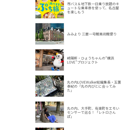
市バス＆地下鉄一日乗り放題のキ
ュートな乗車券を使って、名古屋
を楽しもう
みみより 三菱一号館美術館便り
崎陽軒・ひょうちゃんの”横浜
LOVE”プロジェクト
丸の内LOVEWalker総編集長・玉置
泰紀の「丸の内びとに会ってみ
た」
丸の内、大手町、有楽町をエモい
センサーで巡る！「レトロさん
ぽ」