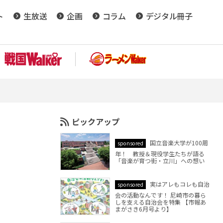
ト
生放送
企画
コラム
デジタル冊子
ピックアップ
国立音楽大学が100周
sponsored
年！ 教授＆現役学生たちが語る
「音楽が育つ街・立川」への想い
実はアレもコレも自治
sponsored
会の活動なんです！ 尼崎市の暮ら
しを支える自治会を特集 【市報あ
まがさき6月号より】