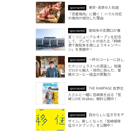
東京･浅草の人気店
sponsored
「忍者焼肉」に聞く！ ハラル対応
の焼肉が成功した理由
南知多の玄関口が激
sponsored
変！リニューアルオープンを記念
して、プレゼントの当たる「師崎
港で南知多を感じようキャンペー
ン」を実施中！
一杯のコーヒーに託し
sponsored
たホンジュラスへの恩返し。知識
ゼロから輸入・焙煎に挑んだ、愛
媛のコーヒー店主の原動力
THE RAMPAGE 吉野北
sponsored
人さんと一緒に宮崎県を巡る「宮
崎 LOVE Walker」無料公開中！
自分らしい生き方をデ
sponsored
ザイン。新しくなった「宮崎県移
住ガイドブック」を公開中！