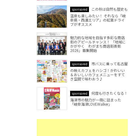
この秋は自然も歴史も
sponsored
温泉も楽しみたい！ それなら「岐
阜県・西濃エリア」の紅葉ドライ
ブがオススメ
魅力的な地域を目指す多彩な商店
街のアピールチャンス！ 「地域に
かがやく わがまち商店街表彰
2026」募集開始
市バスに乗って名古屋
sponsored
の映えカフェをハシゴ！かわいい
＆おいしいカフェメニューをすて
き空間で味わおう♪
何度も行きたくなる！
sponsored
海津市の魅力が一冊に詰まった
「岐阜海津LOVEWalker」