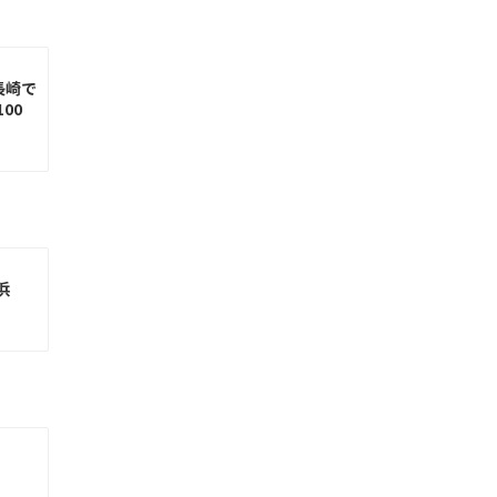
長崎で
00
浜
州