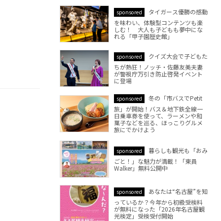
タイガース優勝の感動
sponsored
を味わい、体験型コンテンツも楽
しむ！ 大人も子どもも夢中にな
れる「甲子園歴史館」
クイズ大会で子どもた
sponsored
ちが熱狂！ノッチ・佐藤友美夫妻
が警視庁万引き防止啓発イベント
に登場
冬の「市バスでPetit
sponsored
旅」が開始！バス＆地下鉄全線一
日乗車券を使って、ラーメンや和
菓子などを巡る、ほっこりグルメ
旅にでかけよう
暮らしも観光も「おみ
sponsored
ごと！」な魅力が満載！「東員
Walker」無料公開中
あなたは“名古屋”を知
sponsored
っているか？今年から初級受検料
が無料になった「2026年名古屋観
光検定」受検受付開始