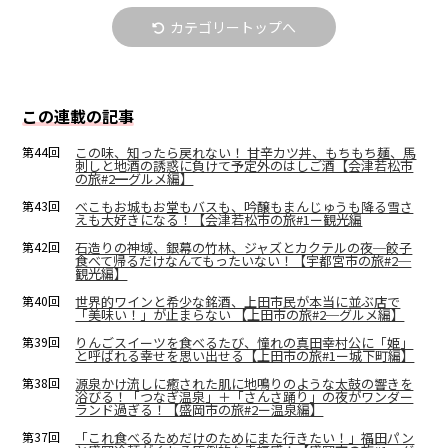
カテゴリートップへ
この連載の記事
第44回
この味、知ったら戻れない！ 甘辛カツ丼、もちもち麺、馬
刺しと地酒の誘惑に負けて予定外のはしご酒【会津若松市
の旅#2━グルメ編】
第43回
べこもお城もお堂もバスも、吟醸もまんじゅうも降る雪さ
えも大好きになる！【会津若松市の旅#1ー観光編
第42回
石造りの神域、銀幕の竹林、ジャズとカクテルの夜─餃子
食べて帰るだけなんてもったいない！【宇都宮市の旅#2─
観光編】
第40回
世界的ワインと希少な銘酒、上田市民が本当に並ぶ店で
「美味い！」が止まらない 【上田市の旅#2─グルメ編】
第39回
りんごスイーツを食べるたび、憧れの真田幸村公に「姫」
と呼ばれる幸せを思い出せる【上田市の旅#1ー城下町編】
第38回
源泉かけ流しに癒された肌に地鳴りのような太鼓の響きを
浴びる！「つなぎ温泉」＋「さんさ踊り」の夜がワンダー
ランド過ぎる！【盛岡市の旅#2ー温泉編】
第37回
「これ食べるためだけのためにまた行きたい！」福田パン