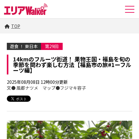
TOP
遊食 ！ 東日本
第29回
14kmのフルーツ街道！ 果物王国・福島を旬の
季節を問わず楽しむ方法【福島市の旅#1ーフル
ーツ編】
2025年08月08日 12時00分更新
文● 風都ナツメ マップ●フジマキ容子