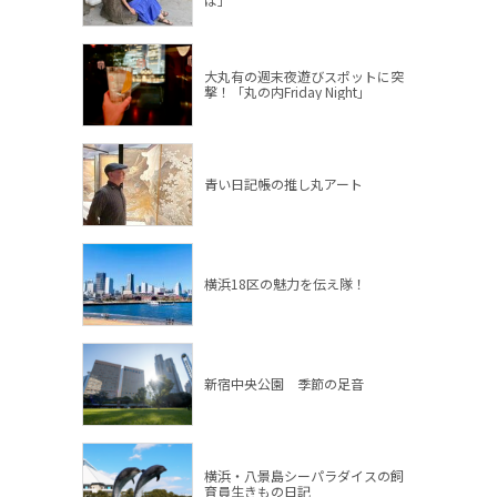
大丸有の週末夜遊びスポットに突
撃！「丸の内Friday Night」
青い日記帳の推し丸アート
横浜18区の魅力を伝え隊！
新宿中央公園 季節の足音
横浜・八景島シーパラダイスの飼
育員生きもの日記