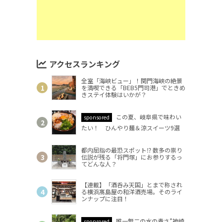
アクセスランキング
全室「海峡ビュー」！関門海峡の絶景
を満喫できる「BEB5門司港」でときめ
きステイ体験はいかが？
この夏、岐阜県で味わい
sponsored
たい！ ひんやり麺＆涼スイーツ9選
都内屈指の最恐スポット⁉ 数多の祟り
伝説が残る「将門塚」にお参りするっ
てどんな人？
【連載】「酒呑み天国」とまで称され
る横浜髙島屋の和洋酒売場。そのライ
ンナップに注目！
唯一無二の水の青さ”神崎
sponsored