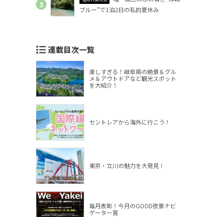
ブルー”で1泊2日の私的夏休み
連載目次一覧
楽しすぎる！岐阜県の絶景＆グル
メ＆アウトドアなど観光スポット
を大紹介！
セントレアから海外に行こう！
東京・立川の魅力を大発見！
毎月表彰！今月のGOOD夜景ナビ
ゲーター賞