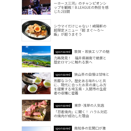
ーホース三河」のチャンピオンシ
ップを観戦！B.LEAGUEの熱狂を感
じた2日間
シウマイだけじゃない！崎陽軒の
超限定メニュー「超 まぐ～ろ～
飯」が超うまそう
敦賀・若狭エリアの魅
sponsored
力再発見！ 福井県嶺南で絶景と
歴史ロマンに触れる旅へ
狭山茶の自慢は甘味と
sponsored
芳醇なコク。歴史ある味わいと共
に、現代に合ったお茶の楽しみ方
を提案する埼玉県・入間市の生産
者の収穫に密着
東京･浅草の人気店
sponsored
「忍者焼肉」に聞く！ ハラル対応
の焼肉が成功した理由
南知多の玄関口が激
sponsored