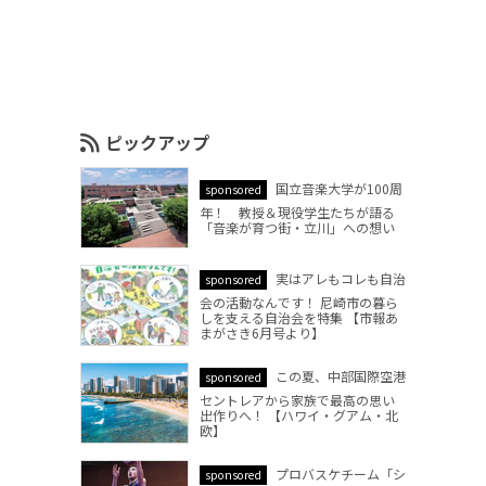
ピックアップ
国立音楽大学が100周
sponsored
年！ 教授＆現役学生たちが語る
「音楽が育つ街・立川」への想い
実はアレもコレも自治
sponsored
会の活動なんです！ 尼崎市の暮ら
しを支える自治会を特集 【市報あ
まがさき6月号より】
この夏、中部国際空港
sponsored
セントレアから家族で最高の思い
出作りへ！ 【ハワイ・グアム・北
欧】
プロバスケチーム「シ
sponsored