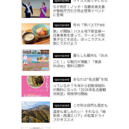
クイズ大会で子どもた
sponsored
ちが熱狂！ノッチ・佐藤友美夫妻
が警視庁万引き防止啓発イベント
に登場
冬の「市バスでPetit
sponsored
旅」が開始！バス＆地下鉄全線一
日乗車券を使って、ラーメンや和
菓子などを巡る、ほっこりグルメ
旅にでかけよう
暮らしも観光も「おみ
sponsored
ごと！」な魅力が満載！「東員
Walker」無料公開中
あなたは“名古屋”を知
sponsored
っているか？今年から初級受検料
が無料になった「2026年名古屋観
光検定」受検受付開始
この秋は自然も歴史も
sponsored
温泉も楽しみたい！ それなら「岐
阜県・西濃エリア」の紅葉ドライ
ブがオススメ