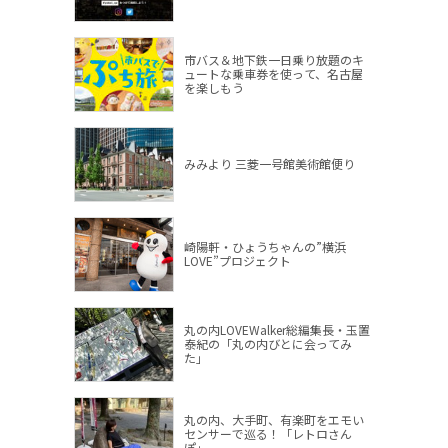
市バス＆地下鉄一日乗り放題のキ
ュートな乗車券を使って、名古屋
を楽しもう
みみより 三菱一号館美術館便り
崎陽軒・ひょうちゃんの”横浜
LOVE”プロジェクト
丸の内LOVEWalker総編集長・玉置
泰紀の「丸の内びとに会ってみ
た」
丸の内、大手町、有楽町をエモい
センサーで巡る！「レトロさん
ぽ」