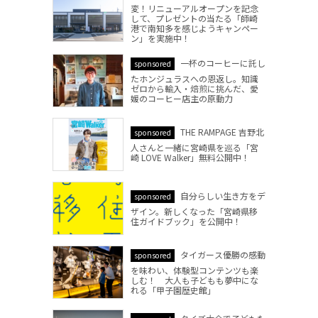
変！リニューアルオープンを記念
して、プレゼントの当たる「師崎
港で南知多を感じようキャンペー
ン」を実施中！
一杯のコーヒーに託し
sponsored
たホンジュラスへの恩返し。知識
ゼロから輸入・焙煎に挑んだ、愛
媛のコーヒー店主の原動力
THE RAMPAGE 吉野北
sponsored
人さんと一緒に宮崎県を巡る「宮
崎 LOVE Walker」無料公開中！
自分らしい生き方をデ
sponsored
ザイン。新しくなった「宮崎県移
住ガイドブック」を公開中！
タイガース優勝の感動
sponsored
を味わい、体験型コンテンツも楽
しむ！ 大人も子どもも夢中にな
れる「甲子園歴史館」