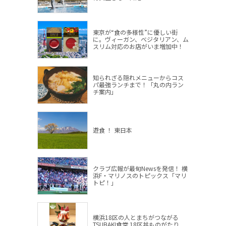
東京が“食の多様性”に優しい街
に。ヴィーガン、ベジタリアン、ム
スリム対応のお店がいま増加中！
知られざる隠れメニューからコス
パ最強ランチまで！「丸の内ラン
チ案内」
遊食 ！ 東日本
クラブ広報が最旬Newsを発信！ 横
浜F・マリノスのトピックス「マリ
トピ！」
横浜18区の人とまちがつながる
TSUBAKI食堂 18区丼ものがたり