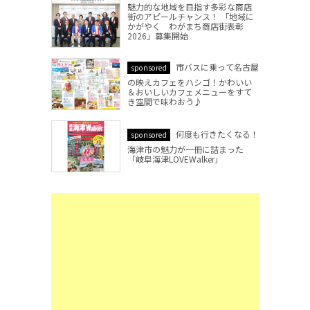
魅力的な地域を目指す多彩な商店
街のアピールチャンス！ 「地域に
かがやく わがまち商店街表彰
2026」募集開始
市バスに乗って名古屋
sponsored
の映えカフェをハシゴ！かわいい
＆おいしいカフェメニューをすて
き空間で味わおう♪
何度も行きたくなる！
sponsored
海津市の魅力が一冊に詰まった
「岐阜海津LOVEWalker」