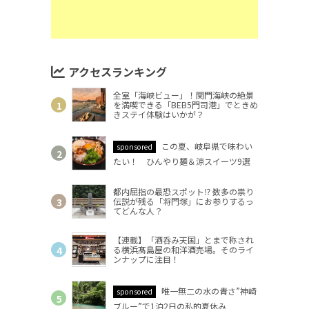
アクセスランキング
全室「海峡ビュー」！関門海峡の絶景
を満喫できる「BEB5門司港」でときめ
きステイ体験はいかが？
この夏、岐阜県で味わい
sponsored
たい！ ひんやり麺＆涼スイーツ9選
都内屈指の最恐スポット⁉ 数多の祟り
伝説が残る「将門塚」にお参りするっ
てどんな人？
【連載】「酒呑み天国」とまで称され
る横浜髙島屋の和洋酒売場。そのライ
ンナップに注目！
唯一無二の水の青さ”神崎
sponsored
ブルー”で1泊2日の私的夏休み