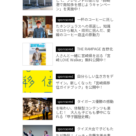
して、プレゼントの当たる「師崎
港で南知多を感じようキャンペー
ン」を実施中！
一杯のコーヒーに託し
sponsored
たホンジュラスへの恩返し。知識
ゼロから輸入・焙煎に挑んだ、愛
媛のコーヒー店主の原動力
THE RAMPAGE 吉野北
sponsored
人さんと一緒に宮崎県を巡る「宮
崎 LOVE Walker」無料公開中！
自分らしい生き方をデ
sponsored
ザイン。新しくなった「宮崎県移
住ガイドブック」を公開中！
タイガース優勝の感動
sponsored
を味わい、体験型コンテンツも楽
しむ！ 大人も子どもも夢中にな
れる「甲子園歴史館」
クイズ大会で子どもた
sponsored
ちが熱狂！ノッチ・佐藤友美夫妻