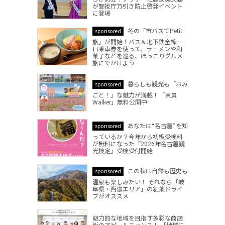
が警視庁万引き防止啓発イベント
に登場
冬の「市バスでPetit
sponsored
旅」が開始！バス＆地下鉄全線一
日乗車券を使って、ラーメンや和
菓子などを巡る、ほっこりグルメ
旅にでかけよう
暮らしも観光も「おみ
sponsored
ごと！」な魅力が満載！「東員
Walker」無料公開中
あなたは“名古屋”を知
sponsored
っているか？今年から初級受検料
が無料になった「2026年名古屋観
光検定」受検受付開始
この秋は自然も歴史も
sponsored
温泉も楽しみたい！ それなら「岐
阜県・西濃エリア」の紅葉ドライ
ブがオススメ
魅力的な地域を目指す多彩な商店
街のアピールチャンス！ 「地域に