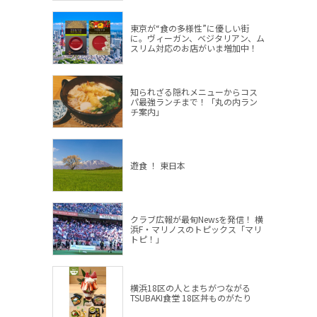
東京が“食の多様性”に優しい街
に。ヴィーガン、ベジタリアン、ム
スリム対応のお店がいま増加中！
知られざる隠れメニューからコス
パ最強ランチまで！「丸の内ラン
チ案内」
遊食 ！ 東日本
クラブ広報が最旬Newsを発信！ 横
浜F・マリノスのトピックス「マリ
トピ！」
横浜18区の人とまちがつながる
TSUBAKI食堂 18区丼ものがたり