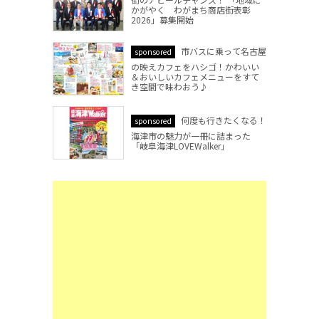
かがやく わがまち商店街表彰
2026」募集開始
市バスに乗って名古屋
sponsored
の映えカフェをハシゴ！かわいい
＆おいしいカフェメニューをすて
き空間で味わおう♪
何度も行きたくなる！
sponsored
海津市の魅力が一冊に詰まった
「岐阜海津LOVEWalker」