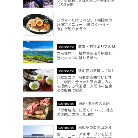
じた2日間
シウマイだけじゃない！崎陽軒の
超限定メニュー「超 まぐ～ろ～
飯」が超うまそう
敦賀・若狭エリアの魅
sponsored
力再発見！ 福井県嶺南で絶景と
歴史ロマンに触れる旅へ
狭山茶の自慢は甘味と
sponsored
芳醇なコク。歴史ある味わいと共
に、現代に合ったお茶の楽しみ方
を提案する埼玉県・入間市の生産
者の収穫に密着
東京･浅草の人気店
sponsored
「忍者焼肉」に聞く！ ハラル対応
の焼肉が成功した理由
南知多の玄関口が激
sponsored
変！リニューアルオープンを記念