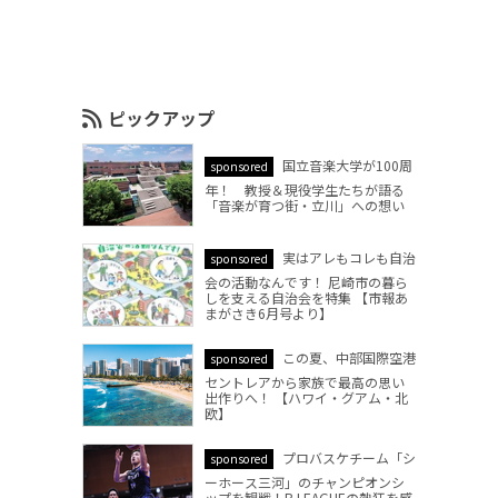
ピックアップ
国立音楽大学が100周
sponsored
年！ 教授＆現役学生たちが語る
「音楽が育つ街・立川」への想い
実はアレもコレも自治
sponsored
会の活動なんです！ 尼崎市の暮ら
しを支える自治会を特集 【市報あ
まがさき6月号より】
この夏、中部国際空港
sponsored
セントレアから家族で最高の思い
出作りへ！ 【ハワイ・グアム・北
欧】
プロバスケチーム「シ
sponsored
ーホース三河」のチャンピオンシ
ップを観戦！B.LEAGUEの熱狂を感