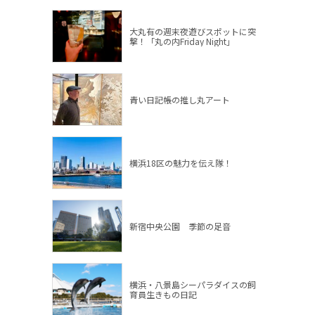
大丸有の週末夜遊びスポットに突
撃！「丸の内Friday Night」
青い日記帳の推し丸アート
横浜18区の魅力を伝え隊！
新宿中央公園 季節の足音
横浜・八景島シーパラダイスの飼
育員生きもの日記