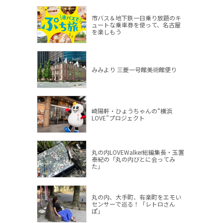
市バス＆地下鉄一日乗り放題のキ
ュートな乗車券を使って、名古屋
を楽しもう
みみより 三菱一号館美術館便り
崎陽軒・ひょうちゃんの”横浜
LOVE”プロジェクト
丸の内LOVEWalker総編集長・玉置
泰紀の「丸の内びとに会ってみ
た」
丸の内、大手町、有楽町をエモい
センサーで巡る！「レトロさん
ぽ」