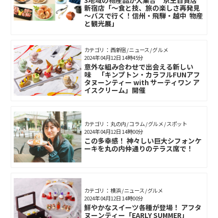
3地域の物産品が大集合 京王百貨店
新宿店「～食と技、旅の楽しさ再発見
～バスで行く！信州・飛騨・越中 物産
と観光展」
カテゴリ： 西新宿 / ニュース / グルメ
2024年04月12日 14時45分
意外な組み合わせで出会える新しい
味 「キンプトン・カラフルFUNアフ
タヌーンティー with サーティワン ア
イスクリーム」開催
カテゴリ： 丸の内 / コラム / グルメ / スポット
2024年04月12日 14時00分
この多幸感！ 神々しい巨大シフォンケ
ーキを丸の内仲通りのテラス席で！
カテゴリ： 横浜 / ニュース / グルメ
2024年04月12日 14時00分
鮮やかなスイーツ各種が登場！ アフタ
ヌーンティー「EARLY SUMMER」