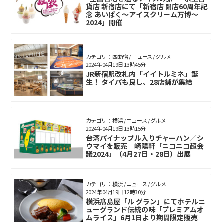
貨店 新宿店にて「新宿店 開店60周年記
念 あいぱく～アイスクリーム万博～
2024」開催
カテゴリ： 西新宿 / ニュース / グルメ
2024年04月19日 13時45分
JR新宿駅改札内「イイトルミネ」誕
生！ タイパも良し、28店舗が集結
カテゴリ： 横浜 / ニュース / グルメ
2024年04月19日 13時15分
台湾パイナップル入りチャーハン／シ
ウマイを販売 崎陽軒「ニコニコ超会
議2024」（4月27日・28日）出展
カテゴリ： 横浜 / ニュース / グルメ
2024年04月19日 12時30分
横浜髙島屋「ル グラン」にてホテルニ
ューグランド伝統の味「プレミアムオ
ムライス」6月1日より期間限定販売