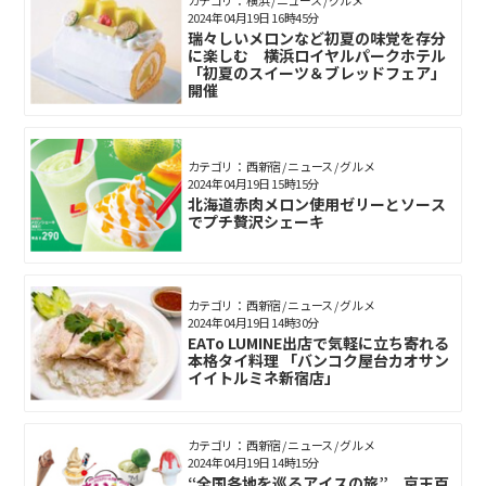
カテゴリ： 横浜 / ニュース / グルメ
2024年04月19日 16時45分
瑞々しいメロンなど初夏の味覚を存分
に楽しむ 横浜ロイヤルパークホテル
「初夏のスイーツ＆ブレッドフェア」
開催
カテゴリ： 西新宿 / ニュース / グルメ
2024年04月19日 15時15分
北海道赤肉メロン使用ゼリーとソース
でプチ贅沢シェーキ
カテゴリ： 西新宿 / ニュース / グルメ
2024年04月19日 14時30分
EATo LUMINE出店で気軽に立ち寄れる
本格タイ料理 「バンコク屋台カオサン
イイトルミネ新宿店」
カテゴリ： 西新宿 / ニュース / グルメ
2024年04月19日 14時15分
“全国各地を巡るアイスの旅” 京王百