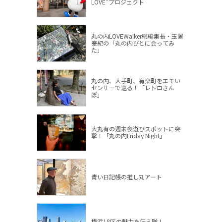
LOVE”プロジェクト
丸の内LOVEWalker総編集長・玉置
泰紀の「丸の内びとに会ってみ
た」
丸の内、大手町、有楽町をエモい
センサーで巡る！「レトロさん
ぽ」
大丸有の週末夜遊びスポットに突
撃！「丸の内Friday Night」
青い日記帳の推し丸アート
横浜18区の魅力を伝え隊！