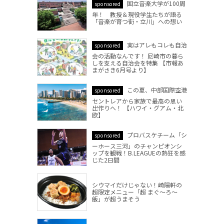
国立音楽大学が100周
sponsored
年！ 教授＆現役学生たちが語る
「音楽が育つ街・立川」への想い
実はアレもコレも自治
sponsored
会の活動なんです！ 尼崎市の暮ら
しを支える自治会を特集 【市報あ
まがさき6月号より】
この夏、中部国際空港
sponsored
セントレアから家族で最高の思い
出作りへ！ 【ハワイ・グアム・北
欧】
プロバスケチーム「シ
sponsored
ーホース三河」のチャンピオンシ
ップを観戦！B.LEAGUEの熱狂を感
じた2日間
シウマイだけじゃない！崎陽軒の
超限定メニュー「超 まぐ～ろ～
飯」が超うまそう