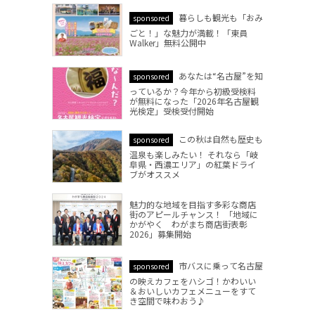
暮らしも観光も「おみ
sponsored
ごと！」な魅力が満載！「東員
Walker」無料公開中
あなたは“名古屋”を知
sponsored
っているか？今年から初級受検料
が無料になった「2026年名古屋観
光検定」受検受付開始
この秋は自然も歴史も
sponsored
温泉も楽しみたい！ それなら「岐
阜県・西濃エリア」の紅葉ドライ
ブがオススメ
魅力的な地域を目指す多彩な商店
街のアピールチャンス！ 「地域に
かがやく わがまち商店街表彰
2026」募集開始
市バスに乗って名古屋
sponsored
の映えカフェをハシゴ！かわいい
＆おいしいカフェメニューをすて
き空間で味わおう♪