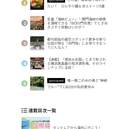
たい！ ひんやり麺＆涼スイーツ9選
全室「海峡ビュー」！関門海峡の絶景
を満喫できる「BEB5門司港」でときめ
きステイ体験はいかが？
都内屈指の最恐スポット⁉ 数多の祟り
伝説が残る「将門塚」にお参りするっ
てどんな人？
【連載】「酒呑み天国」とまで称され
る横浜髙島屋の和洋酒売場。そのライ
ンナップに注目！
唯一無二の水の青さ”神崎
sponsored
ブルー”で1泊2日の私的夏休み
連載目次一覧
セントレアから海外に行こう！