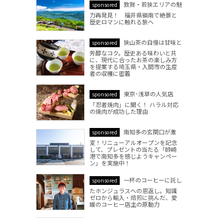
敦賀・若狭エリアの魅
sponsored
力再発見！ 福井県嶺南で絶景と
歴史ロマンに触れる旅へ
狭山茶の自慢は甘味と
sponsored
芳醇なコク。歴史ある味わいと共
に、現代に合ったお茶の楽しみ方
を提案する埼玉県・入間市の生産
者の収穫に密着
東京･浅草の人気店
sponsored
「忍者焼肉」に聞く！ ハラル対応
の焼肉が成功した理由
南知多の玄関口が激
sponsored
変！リニューアルオープンを記念
して、プレゼントの当たる「師崎
港で南知多を感じようキャンペー
ン」を実施中！
一杯のコーヒーに託し
sponsored
たホンジュラスへの恩返し。知識
ゼロから輸入・焙煎に挑んだ、愛
媛のコーヒー店主の原動力