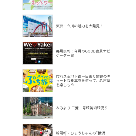
東京・立川の魅力を大発見！
毎月表彰！今月のGOOD夜景ナビ
ゲーター賞
市バス＆地下鉄一日乗り放題のキ
ュートな乗車券を使って、名古屋
を楽しもう
みみより 三菱一号館美術館便り
崎陽軒・ひょうちゃんの”横浜