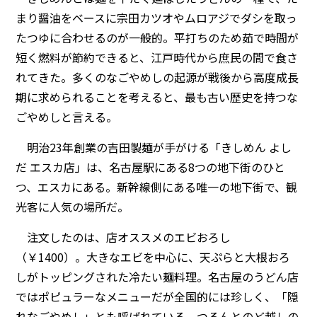
まり醤油をベースに宗田カツオやムロアジでダシを取っ
たつゆに合わせるのが一般的。平打ちのため茹で時間が
短く燃料が節約できると、江戸時代から庶民の間で食さ
れてきた。多くのなごやめしの起源が戦後から高度成長
期に求められることを考えると、最も古い歴史を持つな
ごやめしと言える。
明治23年創業の吉田製麺が手がける「きしめん よし
だ エスカ店」は、名古屋駅にある8つの地下街のひと
つ、エスカにある。新幹線側にある唯一の地下街で、観
光客に人気の場所だ。
注文したのは、店オススメのエビおろし
（￥1400）。大きなエビを中心に、天ぷらと大根おろ
しがトッピングされた冷たい麺料理。名古屋のうどん店
ではポピュラーなメニューだが全国的には珍しく、「隠
れなごやめし」とも呼ばれている。つるんとのど越しの