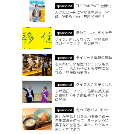
THE RAMPAGE 吉野北
sponsored
人さんと一緒に宮崎県を巡る「宮
崎 LOVE Walker」無料公開中！
自分らしい生き方をデ
sponsored
ザイン。新しくなった「宮崎県移
住ガイドブック」を公開中！
タイガース優勝の感動
sponsored
を味わい、体験型コンテンツも楽
しむ！ 大人も子どもも夢中にな
れる「甲子園歴史館」
クイズ大会で子どもた
sponsored
ちが熱狂！ノッチ・佐藤友美夫妻
が警視庁万引き防止啓発イベント
に登場
冬の「市バスでPetit
sponsored
旅」が開始！バス＆地下鉄全線一
日乗車券を使って、ラーメンや和
菓子などを巡る、ほっこりグルメ
旅にでかけよう