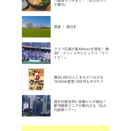
パ最強ランチまで！「丸の内ラン
チ案内」
遊食 ！ 東日本
クラブ広報が最旬Newsを発信！ 横
浜F・マリノスのトピックス「マリ
トピ！」
横浜18区の人とまちがつながる
TSUBAKI食堂 18区丼ものがたり
歴史的建造物と高層ビルが融合！
都市開発マニアが案内する「丸の
内建築ツアー」