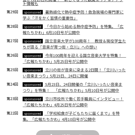
ト情報も
第29回
暑熱順化で熱中症予防！救急現場の専門家に
sponsored
学ぶ「汗をかく習慣の重要性」
第28回
「今日から始める熱中症予防」を特集。「広
sponsored
報たちかわ」6月10日号が公開中
第27回
国立音楽大学が100周年！ 教授＆現役学生た
sponsored
ちが語る「音楽が育つ街・立川」への想い
第26回
今年100周年を迎える国立音楽大学を特集！
sponsored
「広報たちかわ」5月25日号が公開中
第25回
立川の街が音楽に染まる2日間！「立川いった
sponsored
い音楽まつり」5月23日、24日に開催
第24回
5月23日、24日開催の「立川いったい音楽ま
sponsored
つり」を特集！ 「広報たちかわ」5月10日号が公開中
第23回
立川市役所で働く若手職員にインタビュー！
sponsored
「広報たちかわ」4月25日号が公開中
第22回
「学校給食が子どもたちに届くまで」を特
sponsored
集。「広報たちかわ」4月10日号が公開中