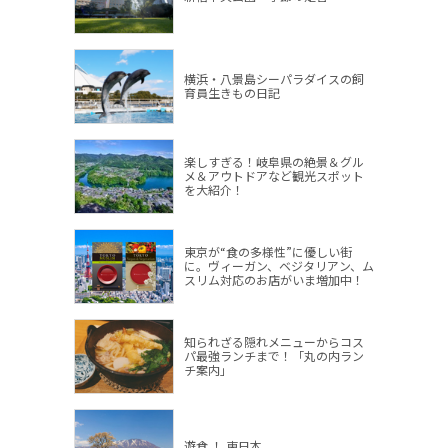
横浜・八景島シーパラダイスの飼
育員生きもの日記
楽しすぎる！岐阜県の絶景＆グル
メ＆アウトドアなど観光スポット
を大紹介！
東京が“食の多様性”に優しい街
に。ヴィーガン、ベジタリアン、ム
スリム対応のお店がいま増加中！
知られざる隠れメニューからコス
パ最強ランチまで！「丸の内ラン
チ案内」
遊食 ！ 東日本