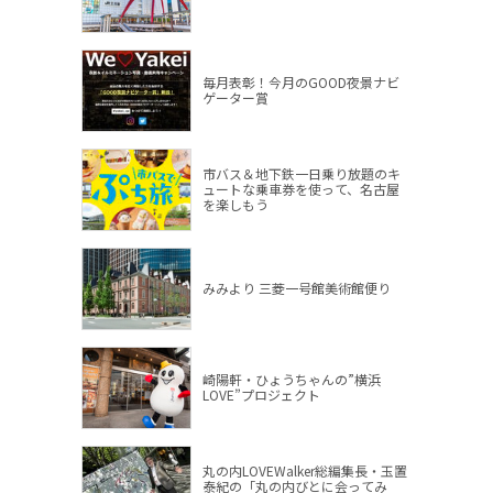
毎月表彰！今月のGOOD夜景ナビ
ゲーター賞
市バス＆地下鉄一日乗り放題のキ
ュートな乗車券を使って、名古屋
を楽しもう
みみより 三菱一号館美術館便り
崎陽軒・ひょうちゃんの”横浜
LOVE”プロジェクト
丸の内LOVEWalker総編集長・玉置
泰紀の「丸の内びとに会ってみ