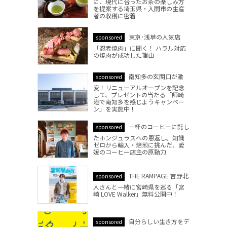
に、現代に合ったお茶の楽しみ方
を提案する埼玉県・入間市の生産
者の収穫に密着
東京･浅草の人気店
sponsored
「忍者焼肉」に聞く！ ハラル対応
の焼肉が成功した理由
南知多の玄関口が激
sponsored
変！リニューアルオープンを記念
して、プレゼントの当たる「師崎
港で南知多を感じようキャンペー
ン」を実施中！
一杯のコーヒーに託し
sponsored
たホンジュラスへの恩返し。知識
ゼロから輸入・焙煎に挑んだ、愛
媛のコーヒー店主の原動力
THE RAMPAGE 吉野北
sponsored
人さんと一緒に宮崎県を巡る「宮
崎 LOVE Walker」無料公開中！
自分らしい生き方をデ
sponsored