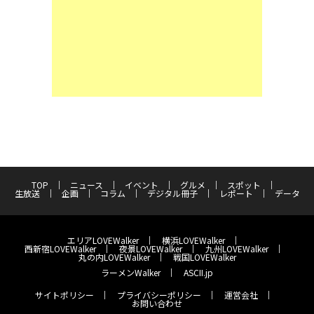
TOP
ニュース
イベント
グルメ
スポット
生放送
企画
コラム
デジタル冊子
レポート
データ
エリアLOVEWalker
横浜LOVEWalker
西新宿LOVEWalker
夜景LOVEWalker
九州LOVEWalker
丸の内LOVEWalker
戦国LOVEWalker
ラーメンWalker
ASCII.jp
サイトポリシー
プライバシーポリシー
運営会社
お問い合わせ