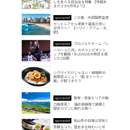
しを支える自治会を特集 【市報あ
まがさき6月号より】
この夏、中部国際空港
sponsored
セントレアから家族で最高の思い
出作りへ！ 【ハワイ・グアム・北
欧】
プロバスケチーム「シ
sponsored
ーホース三河」のチャンピオンシ
ップを観戦！B.LEAGUEの熱狂を感
じた2日間
シウマイだけじゃない！崎陽軒の
超限定メニュー「超 まぐ～ろ～
飯」が超うまそう
敦賀・若狭エリアの魅
sponsored
力再発見！ 福井県嶺南で絶景と
歴史ロマンに触れる旅へ
狭山茶の自慢は甘味と
sponsored
芳醇なコク。歴史ある味わいと共