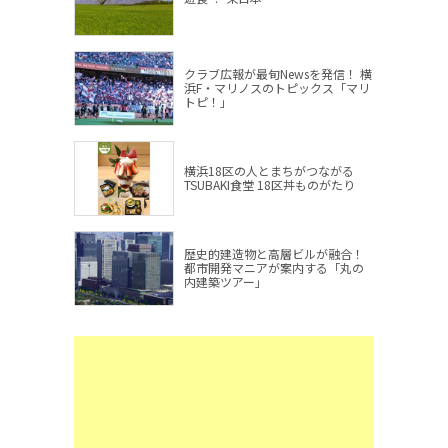
クラブ広報が最旬Newsを発信！ 横
浜F・マリノスのトピックス「マリ
トピ！」
横浜18区の人とまちがつながる
TSUBAKI食堂 18区丼ものがたり
歴史的建造物と高層ビルが融合！
都市開発マニアが案内する「丸の
内建築ツアー」