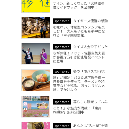
ザイン。新しくなった「宮崎県移
住ガイドブック」を公開中！
タイガース優勝の感動
sponsored
を味わい、体験型コンテンツも楽
しむ！ 大人も子どもも夢中にな
れる「甲子園歴史館」
クイズ大会で子どもた
sponsored
ちが熱狂！ノッチ・佐藤友美夫妻
が警視庁万引き防止啓発イベント
に登場
冬の「市バスでPetit
sponsored
旅」が開始！バス＆地下鉄全線一
日乗車券を使って、ラーメンや和
菓子などを巡る、ほっこりグルメ
旅にでかけよう
暮らしも観光も「おみ
sponsored
ごと！」な魅力が満載！「東員
Walker」無料公開中
あなたは“名古屋”を知
sponsored