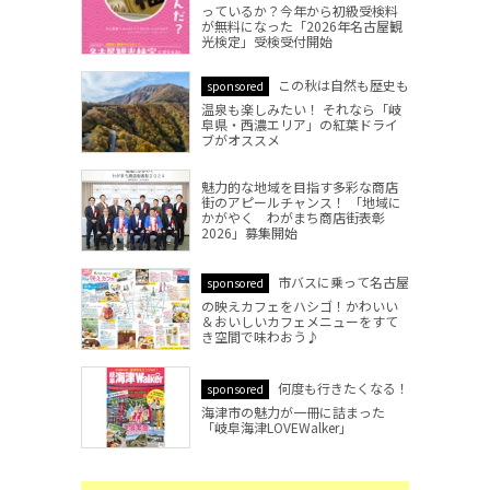
っているか？今年から初級受検料
が無料になった「2026年名古屋観
光検定」受検受付開始
この秋は自然も歴史も
sponsored
温泉も楽しみたい！ それなら「岐
阜県・西濃エリア」の紅葉ドライ
ブがオススメ
魅力的な地域を目指す多彩な商店
街のアピールチャンス！ 「地域に
かがやく わがまち商店街表彰
2026」募集開始
市バスに乗って名古屋
sponsored
の映えカフェをハシゴ！かわいい
＆おいしいカフェメニューをすて
き空間で味わおう♪
何度も行きたくなる！
sponsored
海津市の魅力が一冊に詰まった
「岐阜海津LOVEWalker」