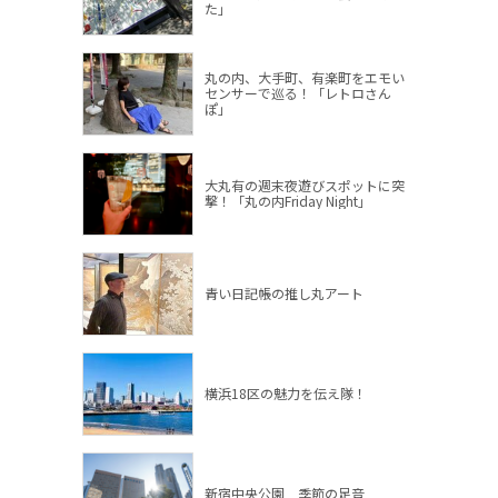
た」
丸の内、大手町、有楽町をエモい
センサーで巡る！「レトロさん
ぽ」
大丸有の週末夜遊びスポットに突
撃！「丸の内Friday Night」
青い日記帳の推し丸アート
横浜18区の魅力を伝え隊！
新宿中央公園 季節の足音