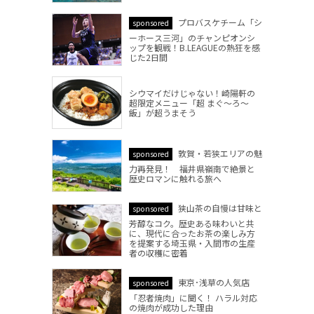
プロバスケチーム「シ
sponsored
ーホース三河」のチャンピオンシ
ップを観戦！B.LEAGUEの熱狂を感
じた2日間
シウマイだけじゃない！崎陽軒の
超限定メニュー「超 まぐ～ろ～
飯」が超うまそう
敦賀・若狭エリアの魅
sponsored
力再発見！ 福井県嶺南で絶景と
歴史ロマンに触れる旅へ
狭山茶の自慢は甘味と
sponsored
芳醇なコク。歴史ある味わいと共
に、現代に合ったお茶の楽しみ方
を提案する埼玉県・入間市の生産
者の収穫に密着
東京･浅草の人気店
sponsored
「忍者焼肉」に聞く！ ハラル対応
の焼肉が成功した理由