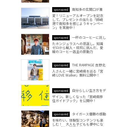
南知多の玄関口が激
sponsored
変！リニューアルオープンを記念
して、プレゼントの当たる「師崎
港で南知多を感じようキャンペー
ン」を実施中！
一杯のコーヒーに託し
sponsored
たホンジュラスへの恩返し。知識
ゼロから輸入・焙煎に挑んだ、愛
媛のコーヒー店主の原動力
THE RAMPAGE 吉野北
sponsored
人さんと一緒に宮崎県を巡る「宮
崎 LOVE Walker」無料公開中！
自分らしい生き方をデ
sponsored
ザイン。新しくなった「宮崎県移
住ガイドブック」を公開中！
タイガース優勝の感動
sponsored
を味わい、体験型コンテンツも楽
しむ！ 大人も子どもも夢中にな