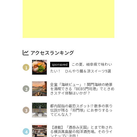
アクセスランキング
この夏、岐阜県で味わい
sponsored
たい！ ひんやり麺＆涼スイーツ9選
全室「海峡ビュー」！関門海峡の絶景
を満喫できる「BEB5門司港」でときめ
きステイ体験はいかが？
都内屈指の最恐スポット⁉ 数多の祟り
伝説が残る「将門塚」にお参りするっ
てどんな人？
【連載】「酒呑み天国」とまで称され
る横浜髙島屋の和洋酒売場。そのライ
ンナップに注目！