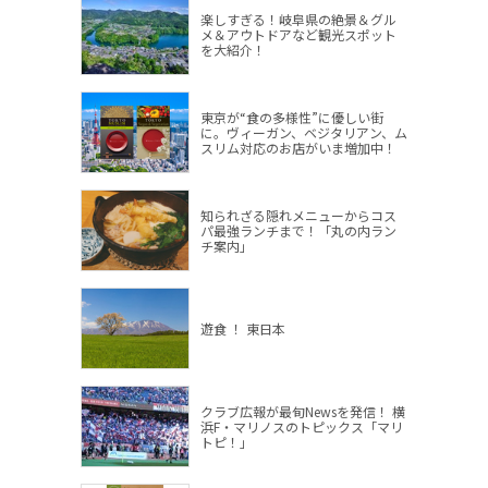
楽しすぎる！岐阜県の絶景＆グル
メ＆アウトドアなど観光スポット
を大紹介！
東京が“食の多様性”に優しい街
に。ヴィーガン、ベジタリアン、ム
スリム対応のお店がいま増加中！
知られざる隠れメニューからコス
パ最強ランチまで！「丸の内ラン
チ案内」
遊食 ！ 東日本
クラブ広報が最旬Newsを発信！ 横
浜F・マリノスのトピックス「マリ
トピ！」