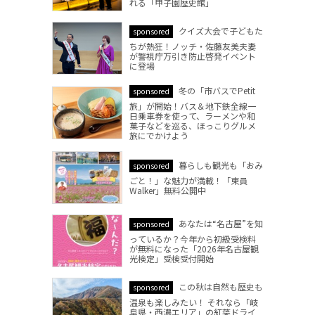
れる「甲子園歴史館」
クイズ大会で子どもた
sponsored
ちが熱狂！ノッチ・佐藤友美夫妻
が警視庁万引き防止啓発イベント
に登場
冬の「市バスでPetit
sponsored
旅」が開始！バス＆地下鉄全線一
日乗車券を使って、ラーメンや和
菓子などを巡る、ほっこりグルメ
旅にでかけよう
暮らしも観光も「おみ
sponsored
ごと！」な魅力が満載！「東員
Walker」無料公開中
あなたは“名古屋”を知
sponsored
っているか？今年から初級受検料
が無料になった「2026年名古屋観
光検定」受検受付開始
この秋は自然も歴史も
sponsored
温泉も楽しみたい！ それなら「岐
阜県・西濃エリア」の紅葉ドライ