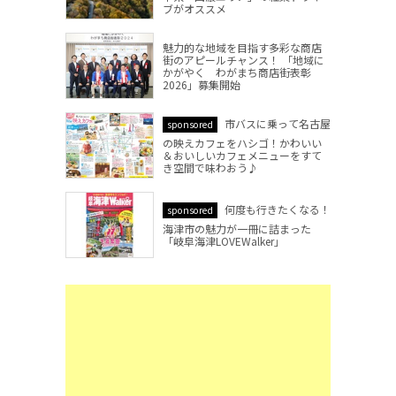
ブがオススメ
魅力的な地域を目指す多彩な商店
街のアピールチャンス！ 「地域に
かがやく わがまち商店街表彰
2026」募集開始
市バスに乗って名古屋
sponsored
の映えカフェをハシゴ！かわいい
＆おいしいカフェメニューをすて
き空間で味わおう♪
何度も行きたくなる！
sponsored
海津市の魅力が一冊に詰まった
「岐阜海津LOVEWalker」