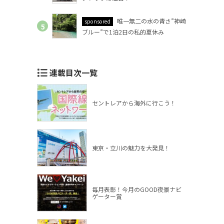
唯一無二の水の青さ”神崎
sponsored
ブルー”で1泊2日の私的夏休み
連載目次一覧
セントレアから海外に行こう！
東京・立川の魅力を大発見！
毎月表彰！今月のGOOD夜景ナビ
ゲーター賞