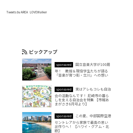
Tweets by AREA_LOVEWalker
ピックアップ
国立音楽大学が100周
sponsored
年！ 教授＆現役学生たちが語る
「音楽が育つ街・立川」への想い
実はアレもコレも自治
sponsored
会の活動なんです！ 尼崎市の暮ら
しを支える自治会を特集 【市報あ
まがさき6月号より】
この夏、中部国際空港
sponsored
セントレアから家族で最高の思い
出作りへ！ 【ハワイ・グアム・北
欧】