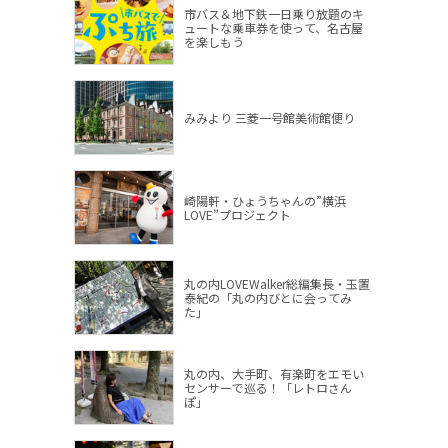
市バス＆地下鉄一日乗り放題のキ
ュートな乗車券を使って、名古屋
を楽しもう
みみより 三菱一号館美術館便り
崎陽軒・ひょうちゃんの”横浜
LOVE”プロジェクト
丸の内LOVEWalker総編集長・玉置
泰紀の「丸の内びとに会ってみ
た」
丸の内、大手町、有楽町をエモい
センサーで巡る！「レトロさん
ぽ」