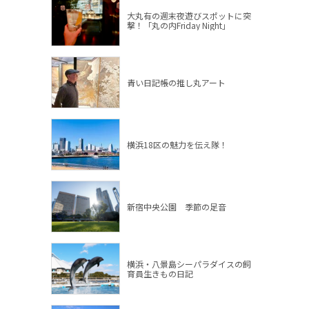
大丸有の週末夜遊びスポットに突
撃！「丸の内Friday Night」
青い日記帳の推し丸アート
横浜18区の魅力を伝え隊！
新宿中央公園 季節の足音
横浜・八景島シーパラダイスの飼
育員生きもの日記