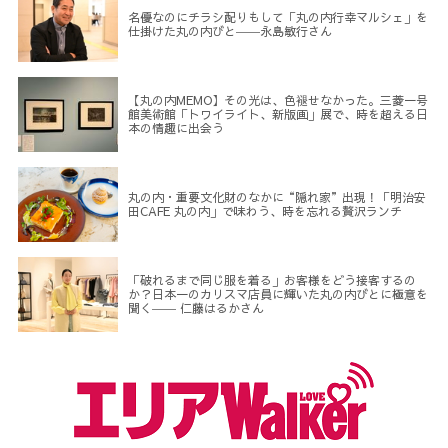
名優なのにチラシ配りもして「丸の内行幸マルシェ」を
仕掛けた丸の内びと――永島敏行さん
【丸の内MEMO】その光は、色褪せなかった。三菱一号
館美術館「トワイライト、新版画」展で、時を超える日
本の情趣に出会う
丸の内・重要文化財のなかに“隠れ家”出現！「明治安
田CAFE 丸の内」で味わう、時を忘れる贅沢ランチ
「破れるまで同じ服を着る」お客様をどう接客するの
か？日本一のカリスマ店員に輝いた丸の内びとに極意を
聞く―― 仁藤はるかさん