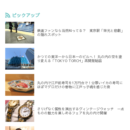
ピックアップ
鉄道ファンなら当然知ってる？ 東京駅「栄光と悲劇」
の隠れスポット
かつての東洋一から日本一のビルへ！ 丸の内の空を塗
り変える「TOKYO TORCH」再開発秘話
丸の内で江戸前寿司を1万円台で！分厚いイカの寿司に
ほぼマグロだけの巻物に江戸っ子魂を感じた夜
さりげなく個性を演出するヴィンテージウォッチ 一点
ものの魅力を楽しめるフェアを丸の内で開催