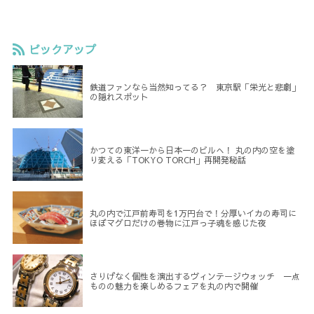
ピックアップ
鉄道ファンなら当然知ってる？ 東京駅「栄光と悲劇」
の隠れスポット
かつての東洋一から日本一のビルへ！ 丸の内の空を塗
り変える「TOKYO TORCH」再開発秘話
丸の内で江戸前寿司を1万円台で！分厚いイカの寿司に
ほぼマグロだけの巻物に江戸っ子魂を感じた夜
さりげなく個性を演出するヴィンテージウォッチ 一点
ものの魅力を楽しめるフェアを丸の内で開催