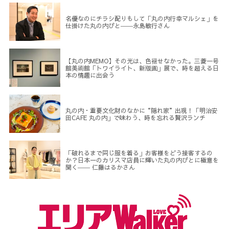
名優なのにチラシ配りもして「丸の内行幸マルシェ」を
仕掛けた丸の内びと――永島敏行さん
【丸の内MEMO】その光は、色褪せなかった。三菱一号
館美術館「トワイライト、新版画」展で、時を超える日
本の情趣に出会う
丸の内・重要文化財のなかに“隠れ家”出現！「明治安
田CAFE 丸の内」で味わう、時を忘れる贅沢ランチ
「破れるまで同じ服を着る」お客様をどう接客するの
か？日本一のカリスマ店員に輝いた丸の内びとに極意を
聞く―― 仁藤はるかさん