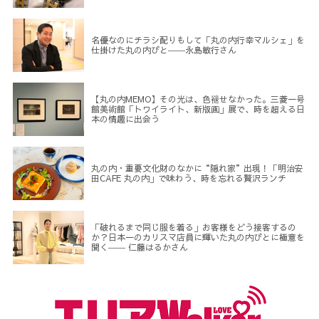
名優なのにチラシ配りもして「丸の内行幸マルシェ」を
仕掛けた丸の内びと――永島敏行さん
【丸の内MEMO】その光は、色褪せなかった。三菱一号
館美術館「トワイライト、新版画」展で、時を超える日
本の情趣に出会う
丸の内・重要文化財のなかに“隠れ家”出現！「明治安
田CAFE 丸の内」で味わう、時を忘れる贅沢ランチ
「破れるまで同じ服を着る」お客様をどう接客するの
か？日本一のカリスマ店員に輝いた丸の内びとに極意を
聞く―― 仁藤はるかさん