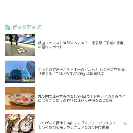
ピックアップ
鉄道ファンなら当然知ってる？ 東京駅「栄光と悲劇」
の隠れスポット
かつての東洋一から日本一のビルへ！ 丸の内の空を塗
り変える「TOKYO TORCH」再開発秘話
丸の内で江戸前寿司を1万円台で！分厚いイカの寿司に
ほぼマグロだけの巻物に江戸っ子魂を感じた夜
さりげなく個性を演出するヴィンテージウォッチ 一点
ものの魅力を楽しめるフェアを丸の内で開催