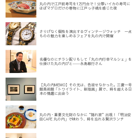
丸の内で江戸前寿司を1万円台で！分厚いイカの寿司に
ほぼマグロだけの巻物に江戸っ子魂を感じた夜
さりげなく個性を演出するヴィンテージウォッチ 一点
ものの魅力を楽しめるフェアを丸の内で開催
名優なのにチラシ配りもして「丸の内行幸マルシェ」を
仕掛けた丸の内びと――永島敏行さん
【丸の内MEMO】その光は、色褪せなかった。三菱一号
館美術館「トワイライト、新版画」展で、時を超える日
本の情趣に出会う
丸の内・重要文化財のなかに“隠れ家”出現！「明治安
田CAFE 丸の内」で味わう、時を忘れる贅沢ランチ