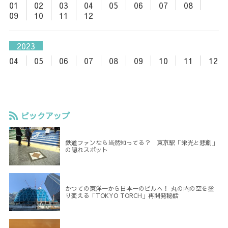
01
02
03
04
05
06
07
08
09
10
11
12
2023
04
05
06
07
08
09
10
11
12
ピックアップ
鉄道ファンなら当然知ってる？ 東京駅「栄光と悲劇」
の隠れスポット
かつての東洋一から日本一のビルへ！ 丸の内の空を塗
り変える「TOKYO TORCH」再開発秘話