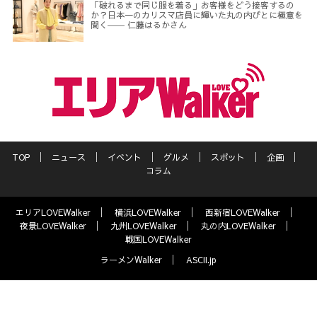
「破れるまで同じ服を着る」お客様をどう接客するの
か？日本一のカリスマ店員に輝いた丸の内びとに極意を
聞く―― 仁藤はるかさん
TOP
ニュース
イベント
グルメ
スポット
企画
コラム
エリアLOVEWalker
横浜LOVEWalker
西新宿LOVEWalker
夜景LOVEWalker
九州LOVEWalker
丸の内LOVEWalker
戦国LOVEWalker
ラーメンWalker
ASCII.jp
サイトポリシー
プライバシーポリシー
運営会社
お問い合わせ