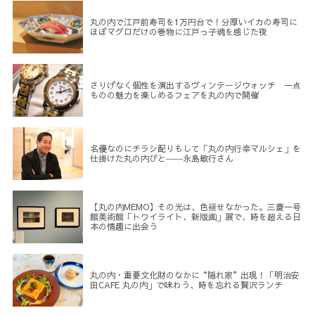
丸の内で江戸前寿司を1万円台で！分厚いイカの寿司に
ほぼマグロだけの巻物に江戸っ子魂を感じた夜
さりげなく個性を演出するヴィンテージウォッチ 一点
ものの魅力を楽しめるフェアを丸の内で開催
名優なのにチラシ配りもして「丸の内行幸マルシェ」を
仕掛けた丸の内びと――永島敏行さん
【丸の内MEMO】その光は、色褪せなかった。三菱一号
館美術館「トワイライト、新版画」展で、時を超える日
本の情趣に出会う
丸の内・重要文化財のなかに“隠れ家”出現！「明治安
田CAFE 丸の内」で味わう、時を忘れる贅沢ランチ