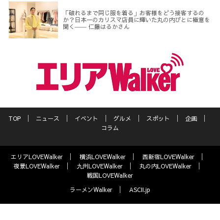
「破れるまで同じ服を着る」お客様をどう接客するの
か？日本一のカリスマ店員に輝いた丸の内びとに極意を
聞く―― 仁藤はるかさん
TOP
ニュース
イベント
グルメ
スポット
企画
コラム
エリアLOVEWalker
横浜LOVEWalker
西新宿LOVEWalker
夜景LOVEWalker
九州LOVEWalker
丸の内LOVEWalker
戦国LOVEWalker
ラーメンWalker
ASCII.jp
サイトポリシー
プライバシーポリシー
運営会社
お問い合わせ