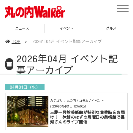
toggle
naviga
ニュース
イベント
グルメ
TOP
>
2026年04月 イベント記事アーカイブ
2026年04月 イベント記
事アーカイブ
04月01日（水）
カテゴリ： 丸の内 / コラム / イベント
2026年04月01日 12時00分
三菱一号館美術館が特別な黄昏時をお届
け！ 休館のはずの月曜日の美術館で優
河さんのライブ開催