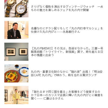
さりげなく個性を演出するヴィンテージウォッチ 一点
ものの魅力を楽しめるフェアを丸の内で開催
名優なのにチラシ配りもして「丸の内行幸マルシェ」を
仕掛けた丸の内びと――永島敏行さん
【丸の内MEMO】その光は、色褪せなかった。三菱一号
館美術館「トワイライト、新版画」展で、時を超える日
本の情趣に出会う
丸の内・重要文化財のなかに“隠れ家”出現！「明治安
田CAFE 丸の内」で味わう、時を忘れる贅沢ランチ
「破れるまで同じ服を着る」お客様をどう接客するの
か？日本一のカリスマ店員に輝いた丸の内びとに極意を
聞く―― 仁藤はるかさん