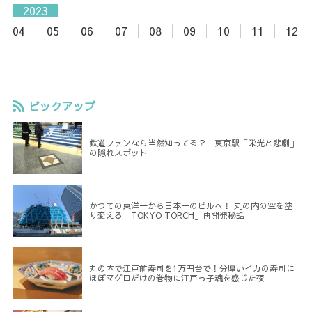
2023
04
05
06
07
08
09
10
11
12
ピックアップ
鉄道ファンなら当然知ってる？ 東京駅「栄光と悲劇」
の隠れスポット
かつての東洋一から日本一のビルへ！ 丸の内の空を塗
り変える「TOKYO TORCH」再開発秘話
丸の内で江戸前寿司を1万円台で！分厚いイカの寿司に
ほぼマグロだけの巻物に江戸っ子魂を感じた夜