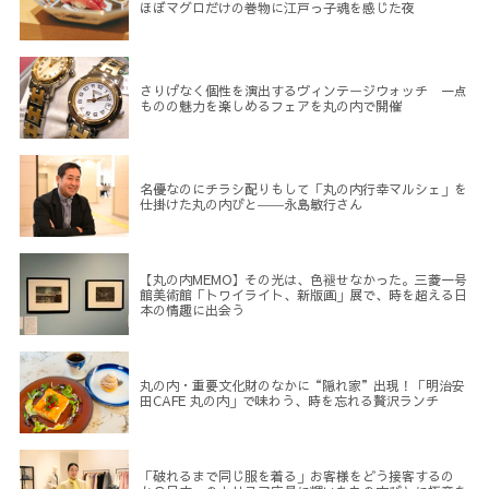
ほぼマグロだけの巻物に江戸っ子魂を感じた夜
さりげなく個性を演出するヴィンテージウォッチ 一点
ものの魅力を楽しめるフェアを丸の内で開催
名優なのにチラシ配りもして「丸の内行幸マルシェ」を
仕掛けた丸の内びと――永島敏行さん
【丸の内MEMO】その光は、色褪せなかった。三菱一号
館美術館「トワイライト、新版画」展で、時を超える日
本の情趣に出会う
丸の内・重要文化財のなかに“隠れ家”出現！「明治安
田CAFE 丸の内」で味わう、時を忘れる贅沢ランチ
「破れるまで同じ服を着る」お客様をどう接客するの