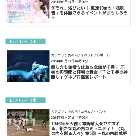
2024年03月14日 12時00分
何それ、浴びたい！ 風速10mの「桜吹
雪」を体験できるイベントがおもしろそ
う
03月13日（水）
カテゴリ： 丸の内 / イベント / レポート
2024年03月13日 04時00分
話し方も表情も仕草も全部が千尋！ 圧
巻の再現度と評判の舞台「千と千尋の神
隠し」ゲネプロ鑑賞レポート
03月07日（木）
カテゴリ： 丸の内 / コラム / イベント
2024年03月07日 11時00分
1946年から続く草野球大会で生まれ
る、新たな丸の内コミュニティ！ 〈丸
の内を彩る人々〉第5回 ～丸の内軟式野