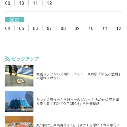
09
10
11
12
2023
04
05
06
07
08
09
10
11
12
ピックアップ
鉄道ファンなら当然知ってる？ 東京駅「栄光と悲劇」
の隠れスポット
かつての東洋一から日本一のビルへ！ 丸の内の空を塗
り変える「TOKYO TORCH」再開発秘話
丸の内で江戸前寿司を1万円台で！分厚いイカの寿司に