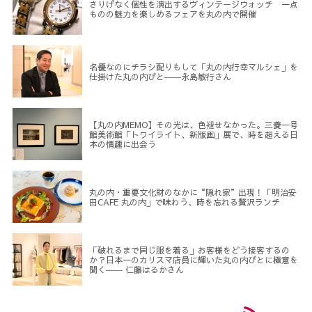
さりげなく個性を演出するヴィンテージウォッチ 一点
ものの魅力を楽しめるフェアを丸の内で開催
名優なのにチラシ配りもして「丸の内行幸マルシェ」を
仕掛けた丸の内びと――永島敏行さん
【丸の内MEMO】その光は、色褪せなかった。三菱一号
館美術館「トワイライト、新版画」展で、時を超える日
本の情趣に出会う
丸の内・重要文化財のなかに“隠れ家”出現！「明治安
田CAFE 丸の内」で味わう、時を忘れる贅沢ランチ
「破れるまで同じ服を着る」お客様をどう接客するの
か？日本一のカリスマ店員に輝いた丸の内びとに極意を
聞く―― 仁藤はるかさん