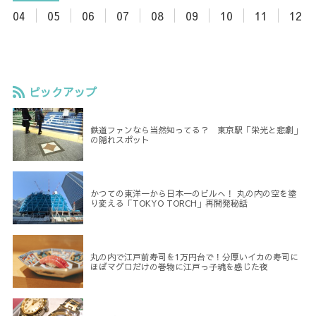
04
05
06
07
08
09
10
11
12
ピックアップ
鉄道ファンなら当然知ってる？ 東京駅「栄光と悲劇」
の隠れスポット
かつての東洋一から日本一のビルへ！ 丸の内の空を塗
り変える「TOKYO TORCH」再開発秘話
丸の内で江戸前寿司を1万円台で！分厚いイカの寿司に
ほぼマグロだけの巻物に江戸っ子魂を感じた夜