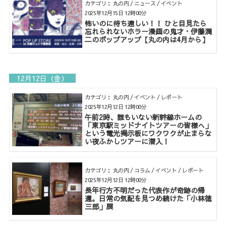
カテゴリ： 丸の内 / ニュース / イベント
2025年12月15日 12時00分
怖いのに待ち遠しい！！ ひと目見たら
忘れられないホラー漫画の鬼才・伊藤潤
二のポップアップ【丸の内は4月から】
12月12日（金）
カテゴリ： 丸の内 / イベント / レポート
2025年12月12日 12時00分
午前2時、誰もいない新幹線ホームの
「東京駅ミッドナイトツアーの皆様へ」
という電光掲示板にワクワクが止まらな
い夜ふかしツアーに潜入！
カテゴリ： 丸の内 / コラム / イベント / レポート
2025年12月12日 12時00分
長年行方不明だった代表作が奇跡の帰
還。日常の気配を見つめ続けた「小林徳
三郎」展