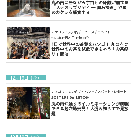
丸の内に居ながら宇宙との距離が縮まる
「メテオラプソディ ─ 隕石探査」で星
のカケラを鑑賞する
カテゴリ： 丸の内 / ニュース / イベント
2025年12月23日 12時00分
1日で世界中の茶葉をハシゴ！ 丸の内で
世界中のお茶を試飲できちゃう「お茶祭
り」開催
12月19日（金）
カテゴリ： 丸の内 / イベント / スポット / レポート
2025年12月19日 12時00分
丸の内仲通りのイルミネーションが満喫
できる超穴場発見！人混み知らずで見放
題