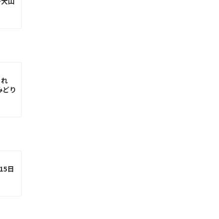
～大山
られ
みどり
15日