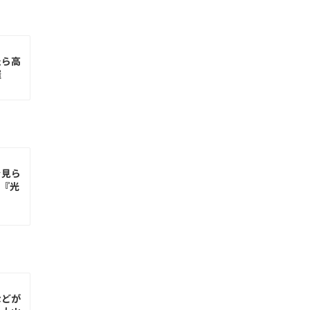
たら高
催
を見ら
プ『光
などが