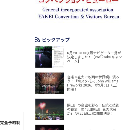
ピックアップ
6月のGOOD夜景ナビゲーター賞が
決定しました！【We♡Yakeiキャン
ペーン】
音楽×花火で映画の世界観に浸ろ
う！「埼スタ花火 John Williams
Fireworks 2026」が9月5日（土）
開催！
隅田川の夜空を彩る！伝統と技術
の饗宴「第49回隅田川花火大会
が」7月25日(土)に開催決定！
」完全予約制