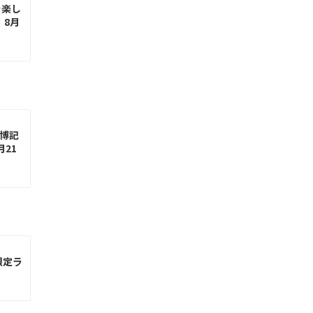
を楽し
」8月
万博記
月21
限定ラ