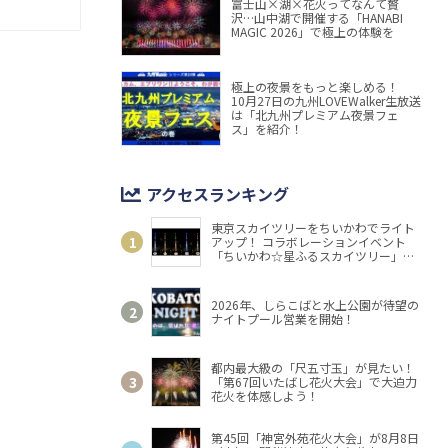
富士山×湖×花火ってなんて贅
沢…山中湖で開催する「HANABI
MAGIC 2026」で極上の体験を
極上の夜景をもっと楽しめる！
10月27日の九州LOVEWalker生放送
は「北九州プレミアム夜景フェ
ス」を紹介！
アクセスランキング
東京スカイツリーをちいかわでライト
アップ！ コラボレーションイベント
「ちいかわ☆星ふるスカイツリー」開
催
2026年、しらこばと水上公園が待望の
ナイトプール営業を開始！
都内最大級の「尺五寸玉」が見たい！
「第67回いたばし花火大会」で大迫力
花火を体感しよう！
第45回「神宮外苑花火大会」が8月8日