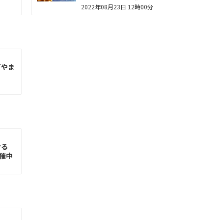
2022年08月23日 12時00分
「やま
かせる
催中