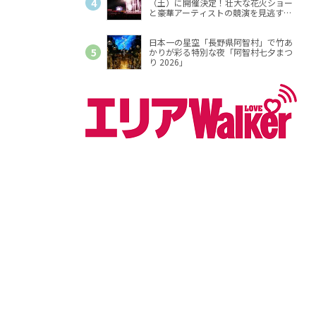
（土）に開催決定！壮大な花火ショー
と豪華アーティストの競演を見逃す
な！
日本一の星空「長野県阿智村」で竹あ
かりが彩る特別な夜「阿智村七夕まつ
り 2026」