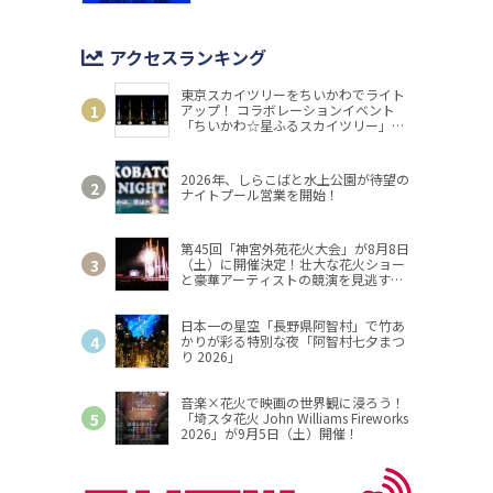
アクセスランキング
東京スカイツリーをちいかわでライト
アップ！ コラボレーションイベント
「ちいかわ☆星ふるスカイツリー」開
催
2026年、しらこばと水上公園が待望の
ナイトプール営業を開始！
第45回「神宮外苑花火大会」が8月8日
（土）に開催決定！壮大な花火ショー
と豪華アーティストの競演を見逃す
な！
日本一の星空「長野県阿智村」で竹あ
かりが彩る特別な夜「阿智村七夕まつ
り 2026」
音楽×花火で映画の世界観に浸ろう！
「埼スタ花火 John Williams Fireworks
2026」が9月5日（土）開催！