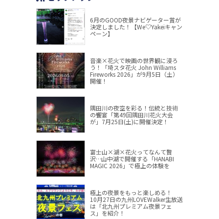
6月のGOOD夜景ナビゲーター賞が
決定しました！【We♡Yakeiキャン
ペーン】
音楽×花火で映画の世界観に浸ろ
う！「埼スタ花火 John Williams
Fireworks 2026」が9月5日（土）
開催！
隅田川の夜空を彩る！伝統と技術
の饗宴「第49回隅田川花火大会
が」7月25日(土)に開催決定！
富士山×湖×花火ってなんて贅
沢…山中湖で開催する「HANABI
MAGIC 2026」で極上の体験を
極上の夜景をもっと楽しめる！
10月27日の九州LOVEWalker生放送
は「北九州プレミアム夜景フェ
ス」を紹介！