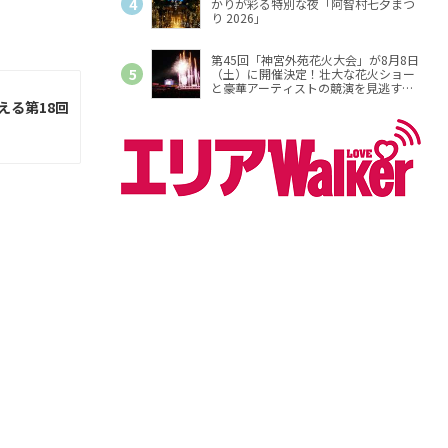
かりが彩る特別な夜「阿智村七夕まつ
り 2026」
第45回「神宮外苑花火大会」が8月8日
（土）に開催決定！壮大な花火ショー
と豪華アーティストの競演を見逃す
な！
える第18回