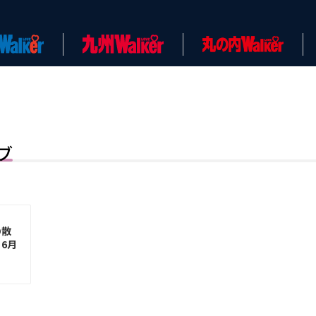
ブ
の散
6月