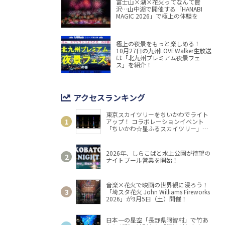
富士山×湖×花火ってなんて贅
沢…山中湖で開催する「HANABI
MAGIC 2026」で極上の体験を
極上の夜景をもっと楽しめる！
10月27日の九州LOVEWalker生放送
は「北九州プレミアム夜景フェ
ス」を紹介！
アクセスランキング
東京スカイツリーをちいかわでライト
アップ！ コラボレーションイベント
「ちいかわ☆星ふるスカイツリー」開
催
2026年、しらこばと水上公園が待望の
ナイトプール営業を開始！
音楽×花火で映画の世界観に浸ろう！
「埼スタ花火 John Williams Fireworks
2026」が9月5日（土）開催！
日本一の星空「長野県阿智村」で竹あ