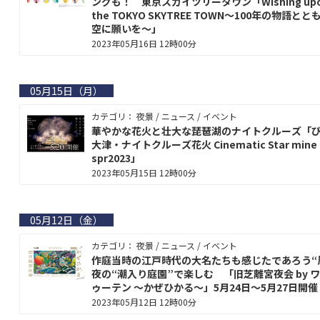
ングも！ 東京スカイツリータウン「Wishing up
the TOKYO SKYTREE TOWN～100年の物語とと
空に願いを～」
2023年05月16日 12時00分
05月15日（月）
カテゴリ： 夜景 / ニュース / イベント
華やかな花火と壮大な琵琶湖のナイトクルーズ「
大津・ナイトクルーズ花火 Cinematic Star mine
spr2023」
2023年05月15日 12時00分
05月12日（金）
カテゴリ： 夜景 / ニュース / イベント
作庭当時の江戸時代の大名たちも感じたであろう“
夜の“潮入り庭園”で楽しむ 「旧芝離宮夜会 by 
ゥーテン 〜かぜひかる〜」5月24日～5月27日開催
2023年05月12日 12時00分