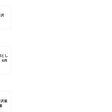
金沢
環とし
」6月
井沢星
催