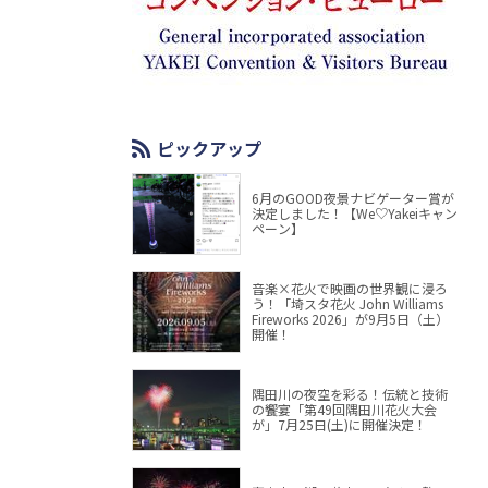
ピックアップ
6月のGOOD夜景ナビゲーター賞が
決定しました！【We♡Yakeiキャン
ペーン】
音楽×花火で映画の世界観に浸ろ
う！「埼スタ花火 John Williams
Fireworks 2026」が9月5日（土）
開催！
隅田川の夜空を彩る！伝統と技術
の饗宴「第49回隅田川花火大会
が」7月25日(土)に開催決定！