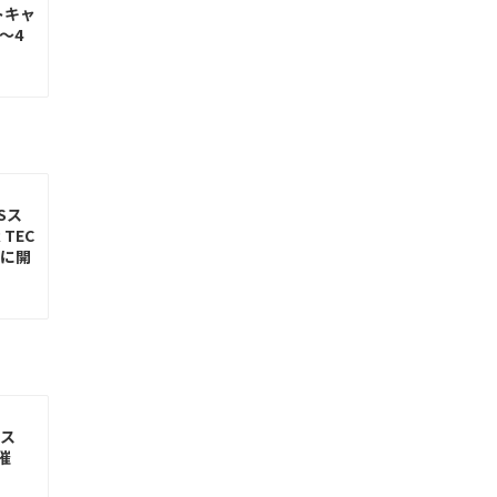
トキャ
日〜4
Sス
 TEC
日に開
ス
催